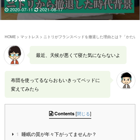
2020-07-11
2021-08-17
HOME
>
マットレス
>
ニトリがフランスベッドを撤退した理由とは？「かたいマ
最近、天候が悪くて寝た気にならないよ
布団を使ってるならおもいきってベッドに
変えてみたら
Contents
[
閉じる
]
1
睡眠の質が年々下がってませんか？