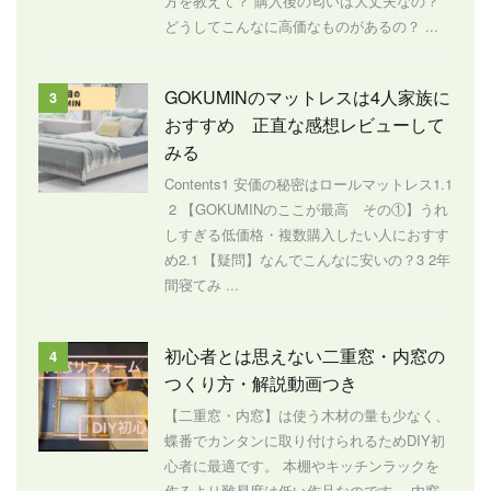
方を教えて？ 購入後の匂いは大丈夫なの？
どうしてこんなに高価なものがあるの？ ...
GOKUMINのマットレスは4人家族に
3
おすすめ 正直な感想レビューして
みる
Contents1 安価の秘密はロールマットレス1.1
2 【GOKUMINのここが最高 その①】うれ
しすぎる低価格・複数購入したい人におすす
め2.1 【疑問】なんでこんなに安いの？3 2年
間寝てみ ...
初心者とは思えない二重窓・内窓の
4
つくり方・解説動画つき
【二重窓・内窓】は使う木材の量も少なく、
蝶番でカンタンに取り付けられるためDIY初
心者に最適です。 本棚やキッチンラックを
作るより難易度は低い作品なのです。 内窓