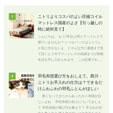
ニトリよりコスパのよい圧縮コイル
1
マットレス国産のよさ【引っ越しの
時に絶対見て】
こんにちは、 もう7年以上同じマットレスで
寝ていませんか？ いつもベッドはニトリし
か見に行かないよ、とそんな方に最後まで見
て頂くと２分でマットレスの知識をつけ快眠
生活を手に入れられます。 この記事でわ ...
羽毛布団選び方をおしえて。西川・
2
ニトリお手入れの仕方は？できるだ
けふわふわの羽毛ふとんがほしい
寒くなってきたからあったかい布団がほ
しいよね 羽毛布団の良さについておしえ
て 羽毛布団の選び方を教えて？ 手入れの仕