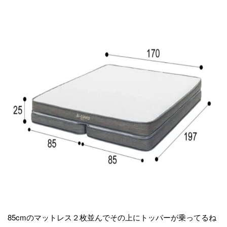
85cmのマットレス２枚並んでその上にトッパーが乗ってるね