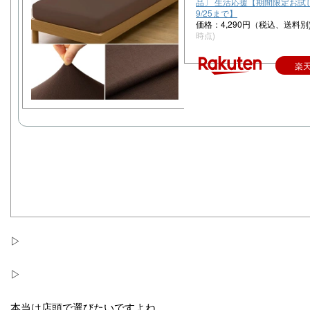
品〕 生活応援【期間限定お試し
9/25まで】
価格：4,290円（税込、送料別
時点)
楽
▷
▷
本当は店頭で選びたいですよね