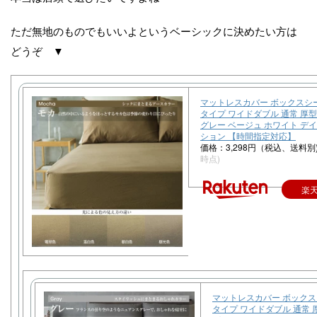
ただ無地のものでもいいよというベーシックに決めたい方は
どうぞ ▼
マットレスカバー ボックスシ
タイプ ワイドダブル 通常 厚
グレー ベージュ ホワイト デ
ション 【時間指定対応】
価格：3,298円（税込、送料別
時点)
楽
マットレスカバー ボックス
タイプ ワイドダブル 通常 