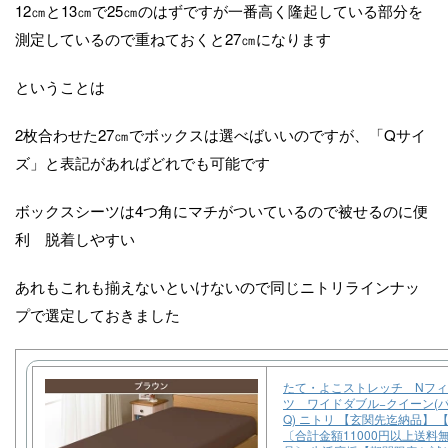
12㎝と13㎝で25㎝のはずですが一番高く隆起している部分を
測定しているので重ねておくと27㎝になります
ということは
2枚合わせた27㎝でボックスは選べばいいのですが、「Qサイ
ズ」と表記があればどれでも可能です
ボックスシーツは4つ角にマチがついているので被せるのに便
利 脱着しやすい
あれもこれも揃えないといけないので同じニトリラインナッ
プで選定しておきました
たて・よこストレッチ Nフ
ツ ワイドダブル−クイーン(パ
Q) ニトリ 【玄関先迄納品】 
〔合計金額11000円以上送料