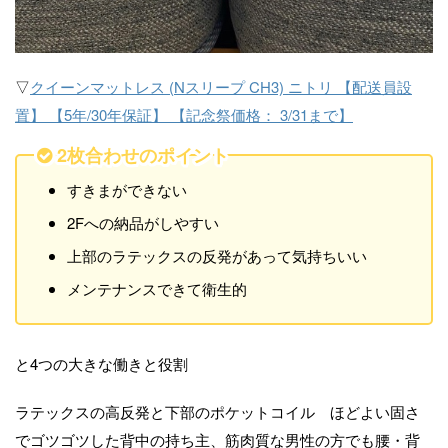
▽
クイーンマットレス (Nスリープ CH3) ニトリ 【配送員設
置】 【5年/30年保証】 【記念祭価格： 3/31まで】
2枚合わせのポイント
すきまができない
2Fへの納品がしやすい
上部のラテックスの反発があって気持ちいい
メンテナンスできて衛生的
と4つの大きな働きと役割
ラテックスの高反発と下部のポケットコイル ほどよい固さ
でゴツゴツした背中の持ち主、筋肉質な男性の方でも腰・背