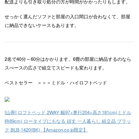
配送よりも引き取り処分の方が時間がかかったりもします。
せっかく選んだソファと部屋の入口間口が合わなくて、部屋
に納品できないケースもあります。
2名で40分～60分はかかります。6畳の部屋に納品するのなら
スぺースの広さで組立てスピードも変わります。
ベストセラー ＞＞＞ミドル・ハイロフトベッド
[山善] ロフトベッド 2WAY 幅97×奥行204×高さ181cm(ミドル
時89cm) ロータイプにもなる 頑丈 一人暮らし 組立品 ブラッ
ク BLB-1420(BK) 【Amazon.co.jp限定】