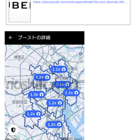
https://play.google.com/store/apps/details?id=com.ubercab.driver&#038;hl=ja