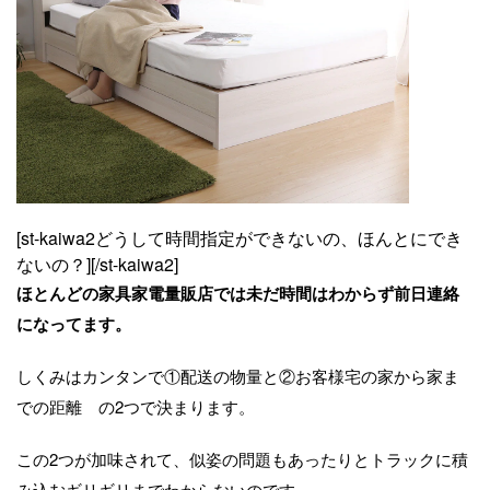
[st-kaiwa2どうして時間指定ができないの、ほんとにでき
ないの？][/st-kaiwa2]
ほとんどの家具家電量販店では未だ時間はわからず前日連絡
になってます。
しくみはカンタンで①配送の物量と②お客様宅の家から家ま
での距離 の2つで決まります。
この2つが加味されて、似姿の問題もあったりとトラックに積
み込むギリギリまでわからないのです。