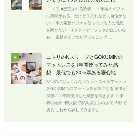
メモ ■想定される読者 ・革製のソファ
に興味がある、だけど手入れなどに自信がな
い ・革の電動ソファを使っている人の感想
を聞きたい リクライナーソファがほしいな
あ 電動タイプのリクライニング ...
ニトリのNスリープとGOKUMINの
6
マットレスを1年間使ってみた感
想 最低でも20㎝厚ある寝心地
安いのにじょうぶなポケットコイルマットレ
スGOKUMINのマットレスが気になる 筆者が
実際に１年間使用した感想を書きます！ 筆
者の紹介 •南大阪で家具屋さんの店長 •N社で
店長 これから試してみようと ...