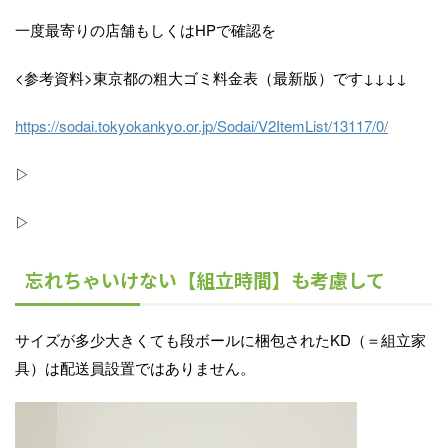
一度最寄りの店舗もしくはHPで確認を
<参考資料>東京都の粗大ゴミ料金表（最新版）です↓↓↓↓
https://sodai.tokyokankyo.or.jp/Sodai/V2ItemList/13117/0/
▷
▷
忘れちゃいけない【組立時間】も考慮して
サイズが多少大きくても段ボールに梱包されたKD（＝組立家
具）は配送員設置ではありません。