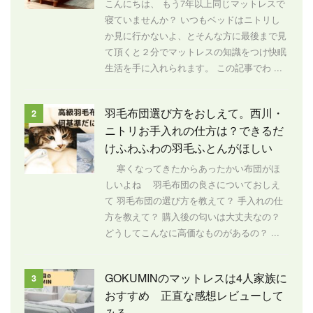
こんにちは、 もう7年以上同じマットレスで
寝ていませんか？ いつもベッドはニトリし
か見に行かないよ、とそんな方に最後まで見
て頂くと２分でマットレスの知識をつけ快眠
生活を手に入れられます。 この記事でわ ...
羽毛布団選び方をおしえて。西川・
2
ニトリお手入れの仕方は？できるだ
けふわふわの羽毛ふとんがほしい
寒くなってきたからあったかい布団がほ
しいよね 羽毛布団の良さについておしえ
て 羽毛布団の選び方を教えて？ 手入れの仕
方を教えて？ 購入後の匂いは大丈夫なの？
どうしてこんなに高価なものがあるの？ ...
GOKUMINのマットレスは4人家族に
3
おすすめ 正直な感想レビューして
みる