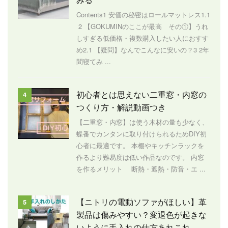
Contents1 安価の秘密はロールマットレス1.1
2 【GOKUMINのここが最高 その①】うれ
しすぎる低価格・複数購入したい人におすす
め2.1 【疑問】なんでこんなに安いの？3 2年
間寝てみ ...
初心者とは思えない二重窓・内窓の
4
つくり方・解説動画つき
【二重窓・内窓】は使う木材の量も少なく、
蝶番でカンタンに取り付けられるためDIY初
心者に最適です。 本棚やキッチンラックを
作るより難易度は低い作品なのです。 内窓
を作るメリット 断熱・遮熱・防音・エ ...
【ニトリの電動ソファがほしい】革
5
製品は傷みやすい？変退色が起きな
いように手入れの仕方あれこれ