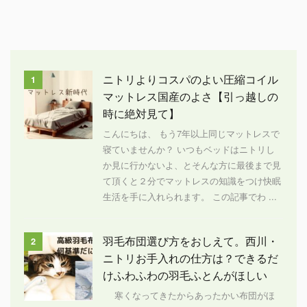
ニトリよりコスパのよい圧縮コイル
1
マットレス国産のよさ【引っ越しの
時に絶対見て】
こんにちは、 もう7年以上同じマットレスで
寝ていませんか？ いつもベッドはニトリし
か見に行かないよ、とそんな方に最後まで見
て頂くと２分でマットレスの知識をつけ快眠
生活を手に入れられます。 この記事でわ ...
羽毛布団選び方をおしえて。西川・
2
ニトリお手入れの仕方は？できるだ
けふわふわの羽毛ふとんがほしい
寒くなってきたからあったかい布団がほ