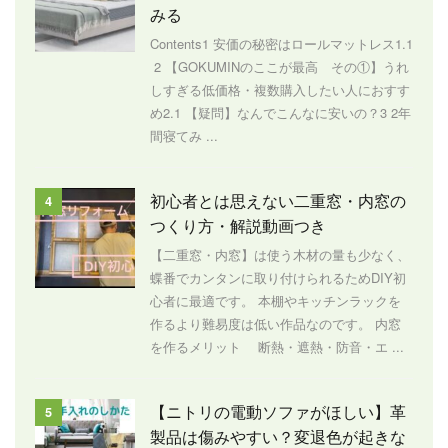
みる
Contents1 安価の秘密はロールマットレス1.1
2 【GOKUMINのここが最高 その①】うれ
しすぎる低価格・複数購入したい人におすす
め2.1 【疑問】なんでこんなに安いの？3 2年
間寝てみ ...
初心者とは思えない二重窓・内窓の
4
つくり方・解説動画つき
【二重窓・内窓】は使う木材の量も少なく、
蝶番でカンタンに取り付けられるためDIY初
心者に最適です。 本棚やキッチンラックを
作るより難易度は低い作品なのです。 内窓
を作るメリット 断熱・遮熱・防音・エ ...
【ニトリの電動ソファがほしい】革
5
製品は傷みやすい？変退色が起きな