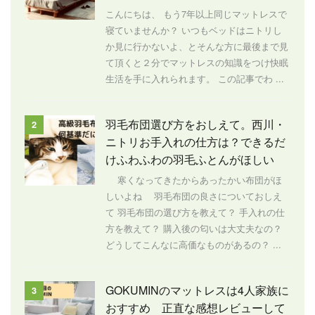
こんにちは、 もう7年以上同じマットレスで
寝ていませんか？ いつもベッドはニトリし
か見に行かないよ、とそんな方に最後まで見
て頂くと２分でマットレスの知識をつけ快眠
生活を手に入れられます。 この記事でわ ...
羽毛布団選び方をおしえて。西川・
2
ニトリお手入れの仕方は？できるだ
けふわふわの羽毛ふとんがほしい
寒くなってきたからあったかい布団がほ
しいよね 羽毛布団の良さについておしえ
て 羽毛布団の選び方を教えて？ 手入れの仕
方を教えて？ 購入後の匂いは大丈夫なの？
どうしてこんなに高価なものがあるの？ ...
GOKUMINのマットレスは4人家族に
3
おすすめ 正直な感想レビューして