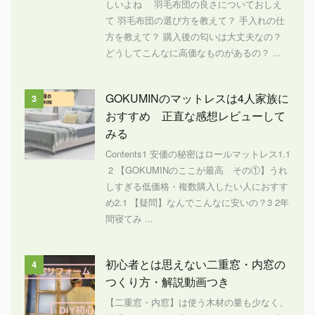
しいよね 羽毛布団の良さについておしえ
て 羽毛布団の選び方を教えて？ 手入れの仕
方を教えて？ 購入後の匂いは大丈夫なの？
どうしてこんなに高価なものがあるの？ ...
GOKUMINのマットレスは4人家族に
3
おすすめ 正直な感想レビューして
みる
Contents1 安価の秘密はロールマットレス1.1
2 【GOKUMINのここが最高 その①】うれ
しすぎる低価格・複数購入したい人におすす
め2.1 【疑問】なんでこんなに安いの？3 2年
間寝てみ ...
初心者とは思えない二重窓・内窓の
4
つくり方・解説動画つき
【二重窓・内窓】は使う木材の量も少なく、