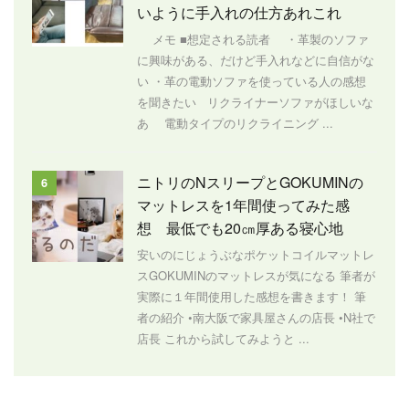
いように手入れの仕方あれこれ
メモ ■想定される読者 ・革製のソファ
に興味がある、だけど手入れなどに自信がな
い ・革の電動ソファを使っている人の感想
を聞きたい リクライナーソファがほしいな
あ 電動タイプのリクライニング ...
ニトリのNスリープとGOKUMINの
6
マットレスを1年間使ってみた感
想 最低でも20㎝厚ある寝心地
安いのにじょうぶなポケットコイルマットレ
スGOKUMINのマットレスが気になる 筆者が
実際に１年間使用した感想を書きます！ 筆
者の紹介 •南大阪で家具屋さんの店長 •N社で
店長 これから試してみようと ...