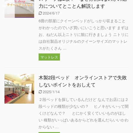
力についてとことん解説します
2024/6/17
6畳の部屋にクイーンベッドがしっかり収まること
がわかったのでいざ買いにいこうと思います まずは
お、ねだん以上ニトリに観に行きましょう ニトリに
は自社製品オリジナルのクイーンサイズのマットレ
スがたくさん ...
マットレス
木製2段ベッド オンラインストアで失敗
しないポイントをおしえて
2025/1/14
２段ベッドを探しているんだけど なんでお店には２
段ベッドの種類が少ないの？ ヒノキがいいって聞
くけどなんで？ とにかく安くていいものがほし
い 種類がいっぱいあるからどれを選んだらいいかわ
からない ...