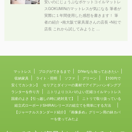
安いのにじょうぶなポケットコイルマットレ
スGOKUMINのマットレスが気になる 筆者が
実際に１年間使用した感想を書きます！ 筆
者の紹介 •南大阪で家具屋さんの店長 •N社で
店長 これから試してみようと ...
マットレス
ブログができるまで
DIYerなら知っておきたい
収納家具
ライト・照明
ソファ
グリーン
【100均で
安くてカンタン】 セリアとダイソーの素材でアイアンハンギングプ
ランターを作り方
ニトリよりコスパのよい圧縮コイルマットレス
国産のよさ【引っ越しの時に絶対見て】
ニトリで取り扱っている
組立式ローボードSHIRAIシリーズの組立てを簡単にする方法
【ジャーナルスタンダード紹介】『画像多め』グリーン用の鉢カバ
ーを使ってみたよ