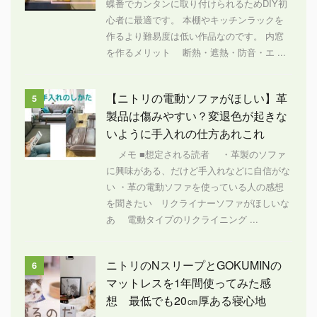
蝶番でカンタンに取り付けられるためDIY初
心者に最適です。 本棚やキッチンラックを
作るより難易度は低い作品なのです。 内窓
を作るメリット 断熱・遮熱・防音・エ ...
【ニトリの電動ソファがほしい】革
5
製品は傷みやすい？変退色が起きな
いように手入れの仕方あれこれ
メモ ■想定される読者 ・革製のソファ
に興味がある、だけど手入れなどに自信がな
い ・革の電動ソファを使っている人の感想
を聞きたい リクライナーソファがほしいな
あ 電動タイプのリクライニング ...
ニトリのNスリープとGOKUMINの
6
マットレスを1年間使ってみた感
想 最低でも20㎝厚ある寝心地