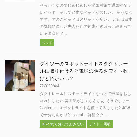
せっかくなのでじめじめした湿気対策で通気性がよ
いベッド そして頑丈なベッドが欲しい。 そうなん
です。すのこベッドはメリットが多い。 いわば日本
の気候に適した先人たちの知恵がぎゅっと詰まって
いる国産ヒノ ...
ベッド
ダイソーのスポットライトをダクトレー
ルに取り付けると電球の明るさワット数
はどれがいい？
2022/4/4
ダクトレールにスポットライトをつけて部屋をおし
ゃれにしたい 雰囲気がよくなるなあ そうでしょー
Contents1 スポットライトを使ってみました2 40W
で十分な明かり2.1 detail 詳細ダク ...
DIYerなら知っておきたい
ライト・照明