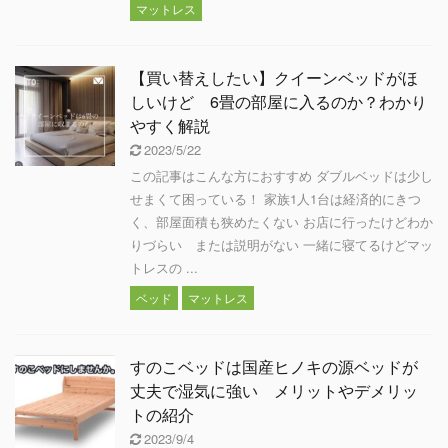
マットレス
【買い替えしたい】クイーンベッドがほ
しいけど 6畳の部屋に入るのか？わかり
やすく解説
2023/5/22
この記事はこんな方におすすめ ダブルベッドは少し
せまくて困っている！ 家族1人1台は経済的にきつ
く、部屋面積も狭めたくない お店に行ったけどわか
りづらい または説明がない 一緒に寝てるけどマッ
トレスの ...
ベッド
マットレス
すのこベッドは国産ヒノキの源ベッドが
丈夫で湿気に強い メリットやデメリッ
トの紹介
2023/9/4