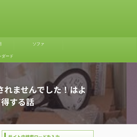
明
ソファ
ンダード
』グリー
使ってみ
されませんでした！はよ
て得する話
サイト内検索ワードを入力