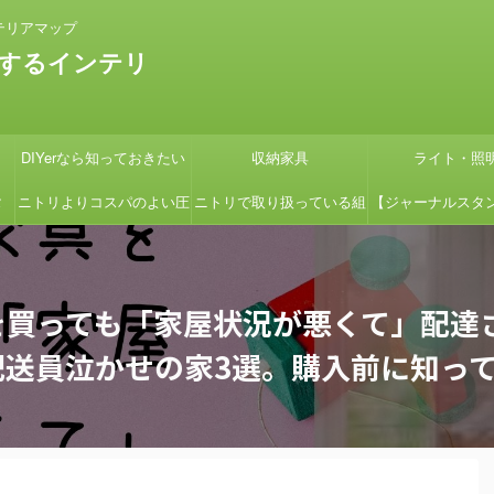
テリアマップ
するインテリ
DIYerなら知っておきたい
収納家具
ライト・照
タ
ニトリよりコスパのよい圧
ニトリで取り扱っている組
【ジャーナルスタ
の
縮コイルマットレス国産の
立式ローボードSHIRAIシ
紹介】『画像多め
グ
よさ【引っ越しの時に絶対
リーズの組立てを簡単にす
ン用の鉢カバーを
を買っても「家屋状況が悪くて」配達
見て】
る方法
たよ
配送員泣かせの家3選。購入前に知っ