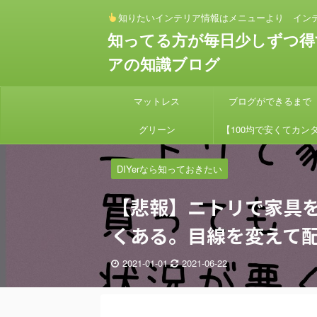
知りたいインテリア情報はメニューより イン
知ってる方が毎日少しずつ得
アの知識ブログ
マットレス
ブログができるまで
グリーン
【100均で安くてカン
ン】 セリアとダイソー
DIYerなら知っておきたい
素材でアイアンハンギン
【悲報】ニトリで家具
プランターを作り方
くある。目線を変えて
2021-01-01
2021-06-22