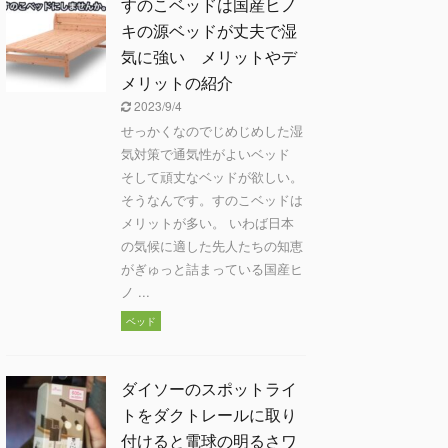
すのこベッドは国産ヒノ
キの源ベッドが丈夫で湿
気に強い メリットやデ
メリットの紹介
2023/9/4
せっかくなのでじめじめした湿
気対策で通気性がよいベッド
そして頑丈なベッドが欲しい。
そうなんです。すのこベッドは
メリットが多い。 いわば日本
の気候に適した先人たちの知恵
がぎゅっと詰まっている国産ヒ
ノ ...
ベッド
ダイソーのスポットライ
トをダクトレールに取り
付けると電球の明るさワ