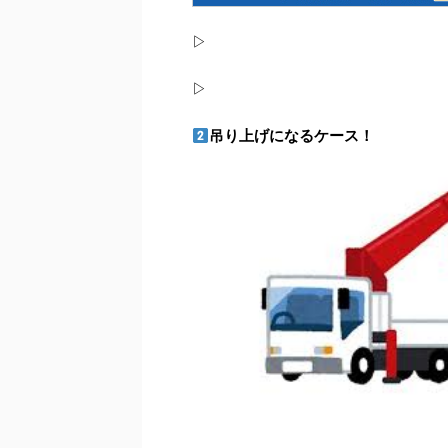
▷
▷
吊り上げになるケース！