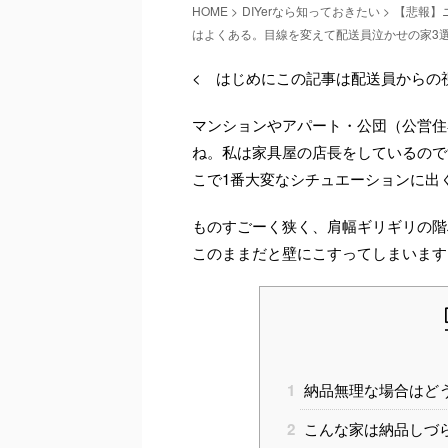
HOME
>
DIYerなら知っておきたい
>
【悲報】
はよくある。目線を変えて配送員泣かせの家3
< はじめにこの記事は配送員からの
マンションやアパート・公団（公営住
ね。私は家具屋の店長をしているので
こで1番大変なシチュエーションに出
ものすごーく狭く、肩幅ギリギリの階
このままだと壁にこすってしまいます
1
納品無理な場合はど
2
こんな家は納品しづ