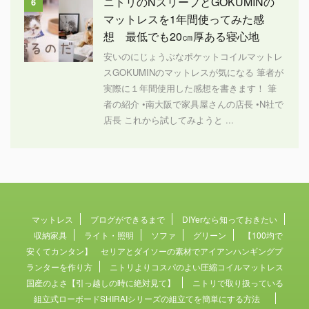
ニトリのNスリープとGOKUMINの
6
マットレスを1年間使ってみた感
想 最低でも20㎝厚ある寝心地
安いのにじょうぶなポケットコイルマットレ
スGOKUMINのマットレスが気になる 筆者が
実際に１年間使用した感想を書きます！ 筆
者の紹介 •南大阪で家具屋さんの店長 •N社で
店長 これから試してみようと ...
マットレス
ブログができるまで
DIYerなら知っておきたい
収納家具
ライト・照明
ソファ
グリーン
【100均で
安くてカンタン】 セリアとダイソーの素材でアイアンハンギングプ
ランターを作り方
ニトリよりコスパのよい圧縮コイルマットレス
国産のよさ【引っ越しの時に絶対見て】
ニトリで取り扱っている
組立式ローボードSHIRAIシリーズの組立てを簡単にする方法