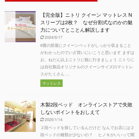
【完全版】ニトリ クイーン マットレス N
スリープは2枚？ なぜ分割式なのかの魅
力についてとことん解説します
2024/6/17
6畳の部屋にクイーンベッドがしっかり収まること
がわかったのでいざ買いにいこうと思います まずは
お、ねだん以上ニトリに観に行きましょう ニトリに
は自社製品オリジナルのクイーンサイズのマットレ
スがたくさん ...
マットレス
木製2段ベッド オンラインストアで失敗
しないポイントをおしえて
2025/1/14
２段ベッドを探しているんだけど なんでお店には２
段ベッドの種類が少ないの？ ヒノキがいいって聞