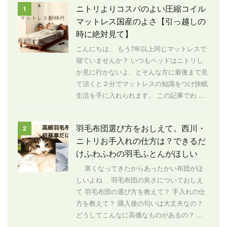
ニトリよりコスパのよい圧縮コイル
1
マットレス国産のよさ【引っ越しの
時に絶対見て】
こんにちは、 もう7年以上同じマットレスで
寝ていませんか？ いつもベッドはニトリし
か見に行かないよ、とそんな方に最後まで見
て頂くと２分でマットレスの知識をつけ快眠
生活を手に入れられます。 この記事でわ ...
羽毛布団選び方をおしえて。西川・
2
ニトリお手入れの仕方は？できるだ
けふわふわの羽毛ふとんがほしい
寒くなってきたからあったかい布団がほ
しいよね 羽毛布団の良さについておしえ
て 羽毛布団の選び方を教えて？ 手入れの仕
方を教えて？ 購入後の匂いは大丈夫なの？
どうしてこんなに高価なものがあるの？ ...