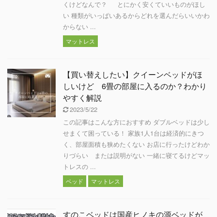
くけどなんで？ とにかく安くていいものがほし
い 種類がいっぱいあるからどれを選んだらいいかわ
からない ...
マットレス
【買い替えしたい】クイーンベッドがほ
しいけど 6畳の部屋に入るのか？わかり
やすく解説
2023/5/22
この記事はこんな方におすすめ ダブルベッドは少し
せまくて困っている！ 家族1人1台は経済的にきつ
く、部屋面積も狭めたくない お店に行ったけどわか
りづらい または説明がない 一緒に寝てるけどマッ
トレスの ...
ベッド
マットレス
すのこベッドは国産ヒノキの源ベッドが