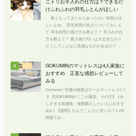
ニトリお手入れの仕方は？できるだ
けふわふわの羽毛ふとんがほしい
寒くなってきたからあったかい布団がほ
しいよね 羽毛布団の良さについておしえ
て 羽毛布団の選び方を教えて？ 手入れの仕
方を教えて？ 購入後の匂いは大丈夫なの？
どうしてこんなに高価なものがあるの？ ...
GOKUMINのマットレスは4人家族に
3
おすすめ 正直な感想レビューして
みる
Contents1 安価の秘密はロールマットレス1.1
2 【GOKUMINのここが最高 その①】うれ
しすぎる低価格・複数購入したい人におすす
め2.1 【疑問】なんでこんなに安いの？3 2年
間寝てみ ...