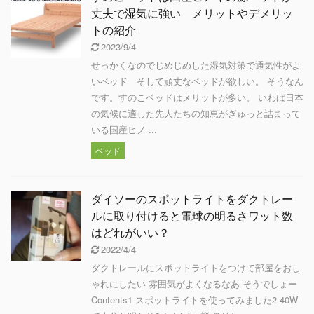
丈夫で湿気に強い メリットやデメリッ
トの紹介
2023/9/4
せっかくなのでじめじめした湿気対策で通気性がよ
いベッド そして頑丈なベッドが欲しい。 そうなん
です。すのこベッドはメリットが多い。 いわば日本
の気候に適した先人たちの知恵がぎゅっと詰まって
いる国産ヒノ ...
ベッド
ダイソーのスポットライトをダクトレー
ルに取り付けると電球の明るさワット数
はどれがいい？
2022/4/4
ダクトレールにスポットライトをつけて部屋をおし
ゃれにしたい 雰囲気がよくなるなあ そうでしょー
Contents1 スポットライトを使ってみました2 40W