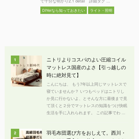
で十分な明かり2.1 detail 詳細ダク ...
DIYerなら知っておきたい
ライト・照明
ニトリよりコスパのよい圧縮コイル
1
マットレス国産のよさ【引っ越しの
時に絶対見て】
こんにちは、 もう7年以上同じマットレスで
寝ていませんか？ いつもベッドはニトリし
か見に行かないよ、とそんな方に最後まで見
て頂くと２分でマットレスの知識をつけ快眠
生活を手に入れられます。 この記事でわ ...
羽毛布団選び方をおしえて。西川・
2