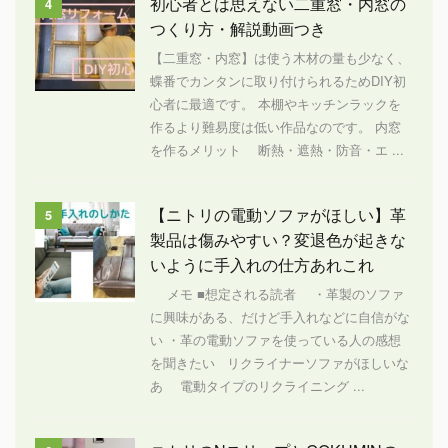
初心者とは思えない二重窓・内窓の
4
つくり方・解説動画つき
【二重窓・内窓】は使う木材の量も少なく、
蝶番でカンタンに取り付けられるためDIY初
心者に最適です。 本棚やキッチンラックを
作るより難易度は低い作品なのです。 内窓
を作るメリット 断熱・遮熱・防音・エ ...
【ニトリの電動ソファがほしい】革
5
製品は傷みやすい？変退色が起きな
いように手入れの仕方あれこれ
メモ ■想定される読者 ・革製のソファ
に興味がある、だけど手入れなどに自信がな
い ・革の電動ソファを使っている人の感想
を聞きたい リクライナーソファがほしいな
あ 電動タイプのリクライニング ...