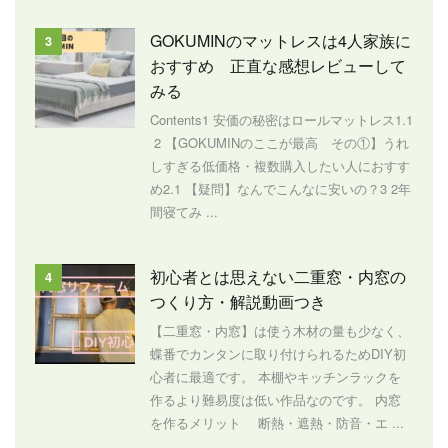
GOKUMINのマットレスは4人家族に
3
おすすめ 正直な感想レビューして
みる
Contents1 安価の秘密はロールマットレス1.1
2 【GOKUMINのここが最高 その①】うれ
しすぎる低価格・複数購入したい人におすす
め2.1 【疑問】なんでこんなに安いの？3 2年
間寝てみ ...
初心者とは思えない二重窓・内窓の
4
つくり方・解説動画つき
【二重窓・内窓】は使う木材の量も少なく、
蝶番でカンタンに取り付けられるためDIY初
心者に最適です。 本棚やキッチンラックを
作るより難易度は低い作品なのです。 内窓
を作るメリット 断熱・遮熱・防音・エ ...