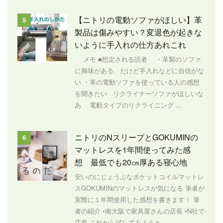
【ニトリの電動ソファがほしい】革
5
製品は傷みやすい？変退色が起きな
いように手入れの仕方あれこれ
メモ ■想定される読者 ・革製のソファ
に興味がある、だけど手入れなどに自信がな
い ・革の電動ソファを使っている人の感想
を聞きたい リクライナーソファがほしいな
あ 電動タイプのリクライニング ...
ニトリのNスリープとGOKUMINの
6
マットレスを1年間使ってみた感
想 最低でも20㎝厚ある寝心地
安いのにじょうぶなポケットコイルマットレ
スGOKUMINのマットレスが気になる 筆者が
実際に１年間使用した感想を書きます！ 筆
者の紹介 •南大阪で家具屋さんの店長 •N社で
店長 これから試してみようと ...