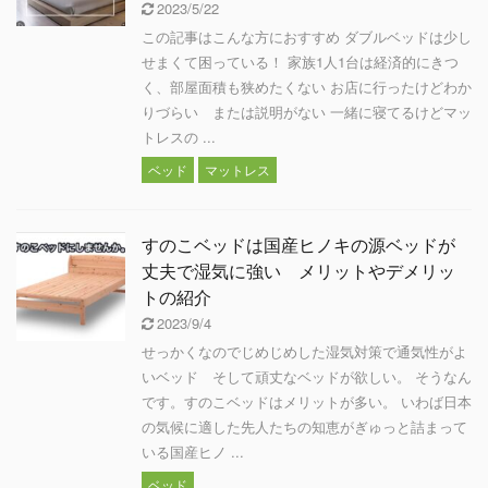
2023/5/22
この記事はこんな方におすすめ ダブルベッドは少し
せまくて困っている！ 家族1人1台は経済的にきつ
く、部屋面積も狭めたくない お店に行ったけどわか
りづらい または説明がない 一緒に寝てるけどマッ
トレスの ...
ベッド
マットレス
すのこベッドは国産ヒノキの源ベッドが
丈夫で湿気に強い メリットやデメリッ
トの紹介
2023/9/4
せっかくなのでじめじめした湿気対策で通気性がよ
いベッド そして頑丈なベッドが欲しい。 そうなん
です。すのこベッドはメリットが多い。 いわば日本
の気候に適した先人たちの知恵がぎゅっと詰まって
いる国産ヒノ ...
ベッド