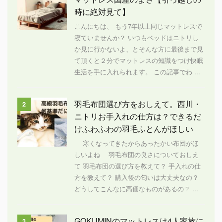
時に絶対見て】
こんにちは、 もう7年以上同じマットレスで
寝ていませんか？ いつもベッドはニトリし
か見に行かないよ、とそんな方に最後まで見
て頂くと２分でマットレスの知識をつけ快眠
生活を手に入れられます。 この記事でわ ...
羽毛布団選び方をおしえて。西川・
2
ニトリお手入れの仕方は？できるだ
けふわふわの羽毛ふとんがほしい
寒くなってきたからあったかい布団がほ
しいよね 羽毛布団の良さについておしえ
て 羽毛布団の選び方を教えて？ 手入れの仕
方を教えて？ 購入後の匂いは大丈夫なの？
どうしてこんなに高価なものがあるの？ ...
GOKUMINのマットレスは4人家族に
3