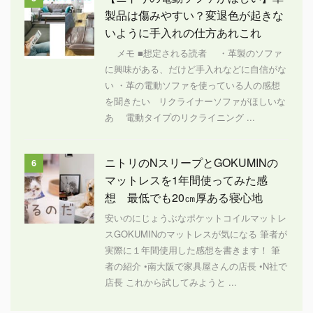
製品は傷みやすい？変退色が起きな
いように手入れの仕方あれこれ
メモ ■想定される読者 ・革製のソファ
に興味がある、だけど手入れなどに自信がな
い ・革の電動ソファを使っている人の感想
を聞きたい リクライナーソファがほしいな
あ 電動タイプのリクライニング ...
ニトリのNスリープとGOKUMINの
6
マットレスを1年間使ってみた感
想 最低でも20㎝厚ある寝心地
安いのにじょうぶなポケットコイルマットレ
スGOKUMINのマットレスが気になる 筆者が
実際に１年間使用した感想を書きます！ 筆
者の紹介 •南大阪で家具屋さんの店長 •N社で
店長 これから試してみようと ...