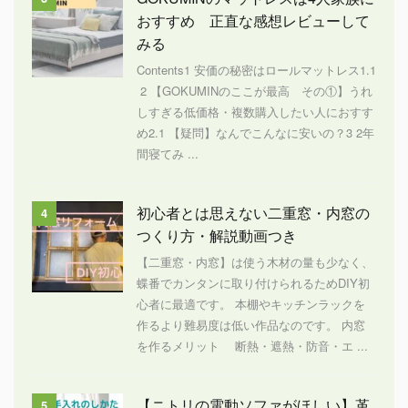
おすすめ 正直な感想レビューして
みる
Contents1 安価の秘密はロールマットレス1.1
2 【GOKUMINのここが最高 その①】うれ
しすぎる低価格・複数購入したい人におすす
め2.1 【疑問】なんでこんなに安いの？3 2年
間寝てみ ...
初心者とは思えない二重窓・内窓の
4
つくり方・解説動画つき
【二重窓・内窓】は使う木材の量も少なく、
蝶番でカンタンに取り付けられるためDIY初
心者に最適です。 本棚やキッチンラックを
作るより難易度は低い作品なのです。 内窓
を作るメリット 断熱・遮熱・防音・エ ...
【ニトリの電動ソファがほしい】革
5