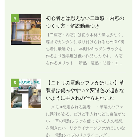
初心者とは思えない二重窓・内窓の
4
つくり方・解説動画つき
【二重窓・内窓】は使う木材の量も少なく、
蝶番でカンタンに取り付けられるためDIY初
心者に最適です。 本棚やキッチンラックを
作るより難易度は低い作品なのです。 内窓
を作るメリット 断熱・遮熱・防音・エ ...
【ニトリの電動ソファがほしい】革
5
製品は傷みやすい？変退色が起きな
いように手入れの仕方あれこれ
メモ ■想定される読者 ・革製のソファ
に興味がある、だけど手入れなどに自信がな
い ・革の電動ソファを使っている人の感想
を聞きたい リクライナーソファがほしいな
あ 電動タイプのリクライニング ...