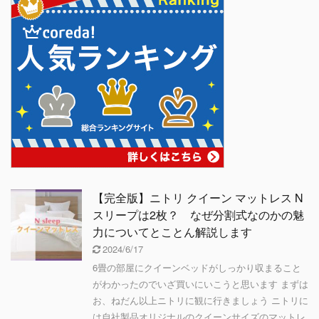
【完全版】ニトリ クイーン マットレス N
スリープは2枚？ なぜ分割式なのかの魅
力についてとことん解説します
2024/6/17
6畳の部屋にクイーンベッドがしっかり収まること
がわかったのでいざ買いにいこうと思います まずは
お、ねだん以上ニトリに観に行きましょう ニトリに
は自社製品オリジナルのクイーンサイズのマットレ