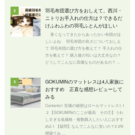
羽毛布団選び方をおしえて。西川・
2
ニトリお手入れの仕方は？できるだ
けふわふわの羽毛ふとんがほしい
寒くなってきたからあったかい布団がほ
しいよね 羽毛布団の良さについておしえ
て 羽毛布団の選び方を教えて？ 手入れの仕
方を教えて？ 購入後の匂いは大丈夫なの？
どうしてこんなに高価なものがあるの？ ...
GOKUMINのマットレスは4人家族に
3
おすすめ 正直な感想レビューして
みる
Contents1 安価の秘密はロールマットレス1.1
2 【GOKUMINのここが最高 その①】うれ
しすぎる低価格・複数購入したい人におすす
め2.1 【疑問】なんでこんなに安いの？3 2年
間寝てみ ...