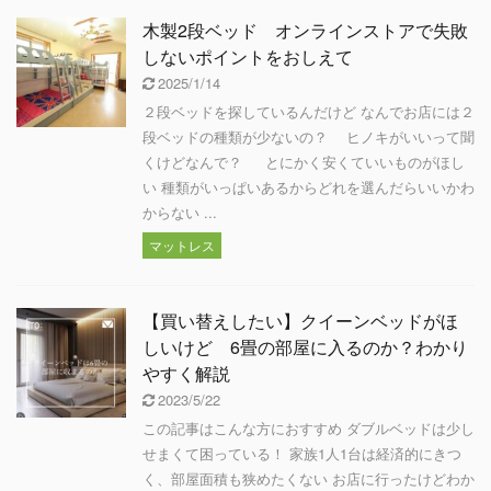
木製2段ベッド オンラインストアで失敗
しないポイントをおしえて
2025/1/14
２段ベッドを探しているんだけど なんでお店には２
段ベッドの種類が少ないの？ ヒノキがいいって聞
くけどなんで？ とにかく安くていいものがほし
い 種類がいっぱいあるからどれを選んだらいいかわ
からない ...
マットレス
【買い替えしたい】クイーンベッドがほ
しいけど 6畳の部屋に入るのか？わかり
やすく解説
2023/5/22
この記事はこんな方におすすめ ダブルベッドは少し
せまくて困っている！ 家族1人1台は経済的にきつ
く、部屋面積も狭めたくない お店に行ったけどわか