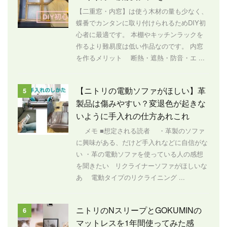
【二重窓・内窓】は使う木材の量も少なく、
蝶番でカンタンに取り付けられるためDIY初
心者に最適です。 本棚やキッチンラックを
作るより難易度は低い作品なのです。 内窓
を作るメリット 断熱・遮熱・防音・エ ...
【ニトリの電動ソファがほしい】革
5
製品は傷みやすい？変退色が起きな
いように手入れの仕方あれこれ
メモ ■想定される読者 ・革製のソファ
に興味がある、だけど手入れなどに自信がな
い ・革の電動ソファを使っている人の感想
を聞きたい リクライナーソファがほしいな
あ 電動タイプのリクライニング ...
ニトリのNスリープとGOKUMINの
6
マットレスを1年間使ってみた感