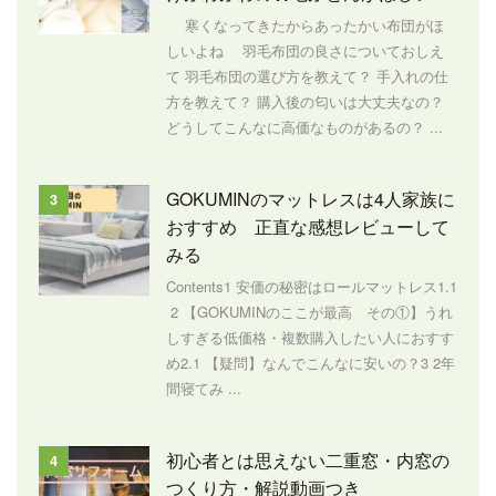
寒くなってきたからあったかい布団がほ
しいよね 羽毛布団の良さについておしえ
て 羽毛布団の選び方を教えて？ 手入れの仕
方を教えて？ 購入後の匂いは大丈夫なの？
どうしてこんなに高価なものがあるの？ ...
GOKUMINのマットレスは4人家族に
3
おすすめ 正直な感想レビューして
みる
Contents1 安価の秘密はロールマットレス1.1
2 【GOKUMINのここが最高 その①】うれ
しすぎる低価格・複数購入したい人におすす
め2.1 【疑問】なんでこんなに安いの？3 2年
間寝てみ ...
初心者とは思えない二重窓・内窓の
4
つくり方・解説動画つき