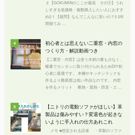
2 【GOKUMINのここが最高 その①】うれ
しすぎる低価格・複数購入したい人におすす
め2.1 【疑問】なんでこんなに安いの？3 2年
間寝てみ ...
初心者とは思えない二重窓・内窓の
4
つくり方・解説動画つき
【二重窓・内窓】は使う木材の量も少なく、
蝶番でカンタンに取り付けられるためDIY初
心者に最適です。 本棚やキッチンラックを
作るより難易度は低い作品なのです。 内窓
を作るメリット 断熱・遮熱・防音・エ ...
【ニトリの電動ソファがほしい】革
5
製品は傷みやすい？変退色が起きな
いように手入れの仕方あれこれ
メモ ■想定される読者 ・革製のソファ