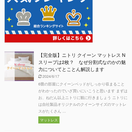
【完全版】ニトリ クイーン マットレス N
スリープは2枚？ なぜ分割式なのかの魅
力についてとことん解説します
2024/6/17
6畳の部屋にクイーンベッドがしっかり収まること
がわかったのでいざ買いにいこうと思います まずは
お、ねだん以上ニトリに観に行きましょう ニトリに
は自社製品オリジナルのクイーンサイズのマットレ
スがたくさん ...
マットレス