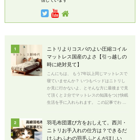
ニトリよりコスパのよい圧縮コイル
1
マットレス国産のよさ【引っ越しの
時に絶対見て】
こんにちは、 もう7年以上同じマットレスで
寝ていませんか？ いつもベッドはニトリし
か見に行かないよ、とそんな方に最後まで見
て頂くと２分でマットレスの知識をつけ快眠
生活を手に入れられます。 この記事でわ ...
羽毛布団選び方をおしえて。西川・
2
ニトリお手入れの仕方は？できるだ
けふわふわの羽毛ふとんがほしい