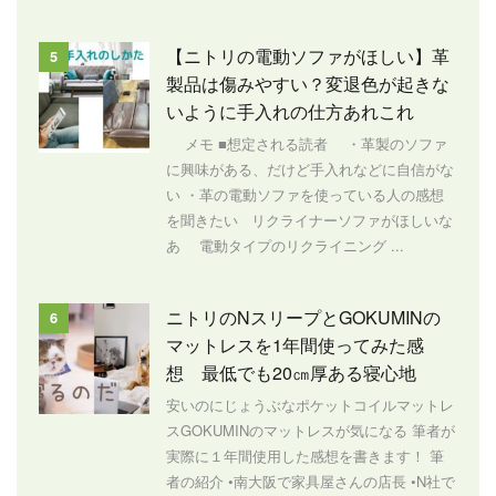
【ニトリの電動ソファがほしい】革
5
製品は傷みやすい？変退色が起きな
いように手入れの仕方あれこれ
メモ ■想定される読者 ・革製のソファ
に興味がある、だけど手入れなどに自信がな
い ・革の電動ソファを使っている人の感想
を聞きたい リクライナーソファがほしいな
あ 電動タイプのリクライニング ...
ニトリのNスリープとGOKUMINの
6
マットレスを1年間使ってみた感
想 最低でも20㎝厚ある寝心地
安いのにじょうぶなポケットコイルマットレ
スGOKUMINのマットレスが気になる 筆者が
実際に１年間使用した感想を書きます！ 筆
者の紹介 •南大阪で家具屋さんの店長 •N社で