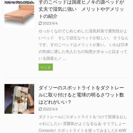
すのこベッドは国産ヒノキの源ベッドが
丈夫で湿気に強い メリットやデメリッ
トの紹介
2023/9/4
せっかくなのでじめじめした湿気対策で通気性がよ
いベッド そして頑丈なベッドが欲しい。 そうなん
です。すのこベッドはメリットが多い。 いわば日本
の気候に適した先人たちの知恵がぎゅっと詰まって
いる国産ヒノ ...
ベッド
ダイソーのスポットライトをダクトレー
ルに取り付けると電球の明るさワット数
はどれがいい？
2022/4/4
ダクトレールにスポットライトをつけて部屋をおし
ゃれにしたい 雰囲気がよくなるなあ そうでしょー
Contents1 スポットライトを使ってみました2 40W