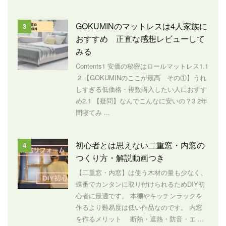
GOKUMINのマットレスは4人家族に
3
おすすめ 正直な感想レビューして
みる
Contents1 安価の秘密はロールマットレス1.1
2 【GOKUMINのここが最高 その①】うれ
しすぎる低価格・複数購入したい人におすす
め2.1 【疑問】なんでこんなに安いの？3 2年
間寝てみ ...
初心者とは思えない二重窓・内窓の
4
つくり方・解説動画つき
【二重窓・内窓】は使う木材の量も少なく、
蝶番でカンタンに取り付けられるためDIY初
心者に最適です。 本棚やキッチンラックを
作るより難易度は低い作品なのです。 内窓
を作るメリット 断熱・遮熱・防音・エ ...