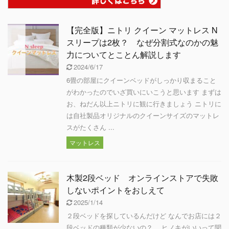
【完全版】ニトリ クイーン マットレス N
スリープは2枚？ なぜ分割式なのかの魅
力についてとことん解説します
2024/6/17
6畳の部屋にクイーンベッドがしっかり収まること
がわかったのでいざ買いにいこうと思います まずは
お、ねだん以上ニトリに観に行きましょう ニトリに
は自社製品オリジナルのクイーンサイズのマットレ
スがたくさん ...
マットレス
木製2段ベッド オンラインストアで失敗
しないポイントをおしえて
2025/1/14
２段ベッドを探しているんだけど なんでお店には２
段ベッドの種類が少ないの？ ヒノキがいいって聞