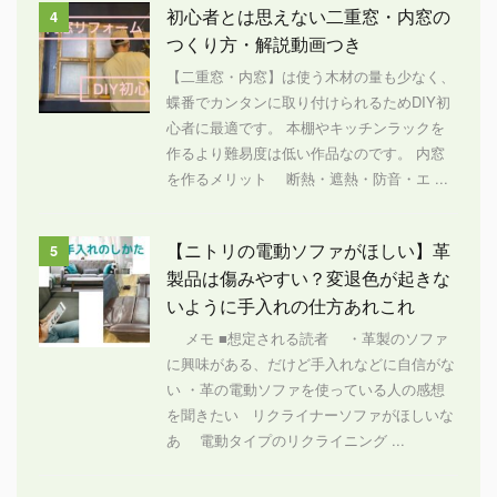
初心者とは思えない二重窓・内窓の
4
つくり方・解説動画つき
【二重窓・内窓】は使う木材の量も少なく、
蝶番でカンタンに取り付けられるためDIY初
心者に最適です。 本棚やキッチンラックを
作るより難易度は低い作品なのです。 内窓
を作るメリット 断熱・遮熱・防音・エ ...
【ニトリの電動ソファがほしい】革
5
製品は傷みやすい？変退色が起きな
いように手入れの仕方あれこれ
メモ ■想定される読者 ・革製のソファ
に興味がある、だけど手入れなどに自信がな
い ・革の電動ソファを使っている人の感想
を聞きたい リクライナーソファがほしいな
あ 電動タイプのリクライニング ...