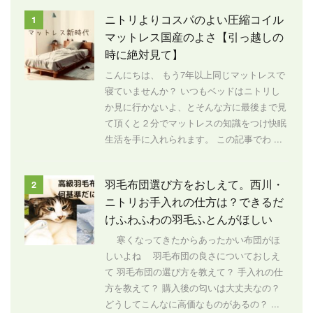
ニトリよりコスパのよい圧縮コイル
1
マットレス国産のよさ【引っ越しの
時に絶対見て】
こんにちは、 もう7年以上同じマットレスで
寝ていませんか？ いつもベッドはニトリし
か見に行かないよ、とそんな方に最後まで見
て頂くと２分でマットレスの知識をつけ快眠
生活を手に入れられます。 この記事でわ ...
羽毛布団選び方をおしえて。西川・
2
ニトリお手入れの仕方は？できるだ
けふわふわの羽毛ふとんがほしい
寒くなってきたからあったかい布団がほ
しいよね 羽毛布団の良さについておしえ
て 羽毛布団の選び方を教えて？ 手入れの仕
方を教えて？ 購入後の匂いは大丈夫なの？
どうしてこんなに高価なものがあるの？ ...