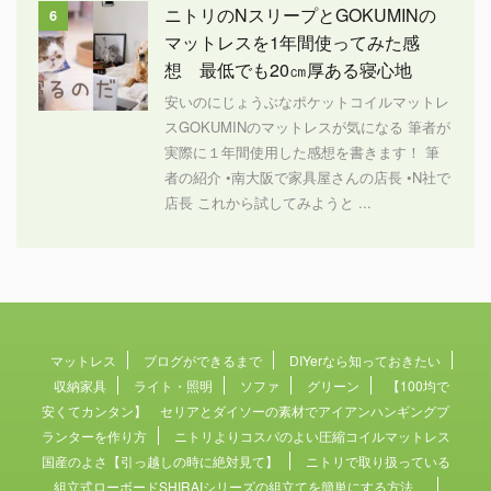
ニトリのNスリープとGOKUMINの
6
マットレスを1年間使ってみた感
想 最低でも20㎝厚ある寝心地
安いのにじょうぶなポケットコイルマットレ
スGOKUMINのマットレスが気になる 筆者が
実際に１年間使用した感想を書きます！ 筆
者の紹介 •南大阪で家具屋さんの店長 •N社で
店長 これから試してみようと ...
マットレス
ブログができるまで
DIYerなら知っておきたい
収納家具
ライト・照明
ソファ
グリーン
【100均で
安くてカンタン】 セリアとダイソーの素材でアイアンハンギングプ
ランターを作り方
ニトリよりコスパのよい圧縮コイルマットレス
国産のよさ【引っ越しの時に絶対見て】
ニトリで取り扱っている
組立式ローボードSHIRAIシリーズの組立てを簡単にする方法