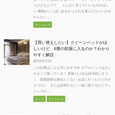
くけどなんで？ とにかく安くていいものがほし
い 種類がいっぱいあるからどれを選んだらいいかわ
からない ...
マットレス
【買い替えしたい】クイーンベッドがほ
しいけど 6畳の部屋に入るのか？わかり
やすく解説
2023/5/22
この記事はこんな方におすすめ ダブルベッドは少し
せまくて困っている！ 家族1人1台は経済的にきつ
く、部屋面積も狭めたくない お店に行ったけどわか
りづらい または説明がない 一緒に寝てるけどマッ
トレスの ...
ベッド
マットレス