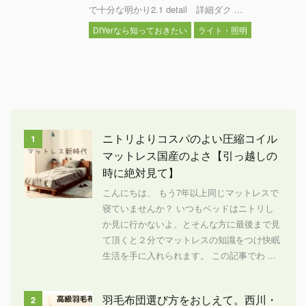
で十分な明かり2.1 detail 詳細ダク ...
DIYerなら知っておきたい
ライト・照明
ニトリよりコスパのよい圧縮コイル
1
マットレス国産のよさ【引っ越しの
時に絶対見て】
こんにちは、 もう7年以上同じマットレスで
寝ていませんか？ いつもベッドはニトリし
か見に行かないよ、とそんな方に最後まで見
て頂くと２分でマットレスの知識をつけ快眠
生活を手に入れられます。 この記事でわ ...
羽毛布団選び方をおしえて。西川・
2