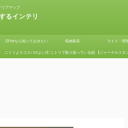
テリアマップ
するインテリ
DIYerなら知っておきたい
収納家具
ライト・照
タ
ニトリよりコスパのよい圧
ニトリで取り扱っている組
【ジャーナルスタ
の
縮コイルマットレス国産の
立式ローボードSHIRAIシ
紹介】『画像多め
グ
よさ【引っ越しの時に絶対
リーズの組立てを簡単にす
ン用の鉢カバーを
見て】
る方法
たよ