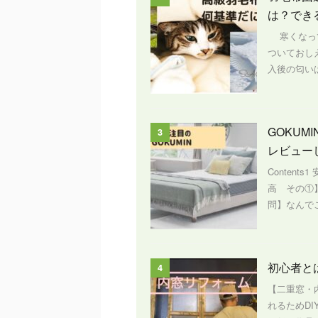
は？でき
寒くなって
ついておし
入後の匂いは
GOKU
3
レビュー
Content
高 その①
問】なんでこ
初心者と
4
【二重窓・
れるためD