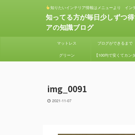
知りたいインテリア情報はメニューより イン
知ってる方が毎日少しずつ得
アの知識ブログ
マットレス
ブログができるまで
グリーン
【100均で安くてカン
ン】 セリアとダイソー
素材でアイアンハンギン
img_0091
プランターを作り方
2021-11-07