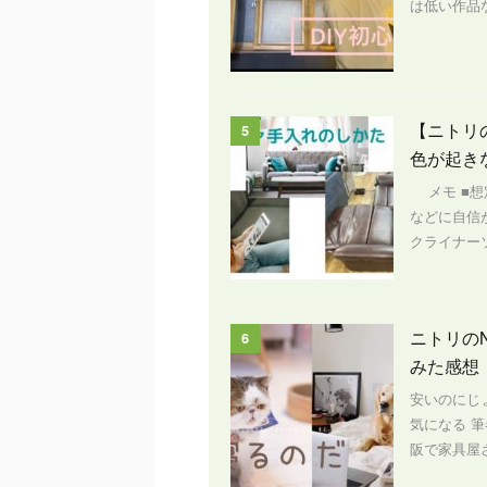
は低い作品な
【ニトリ
5
色が起き
メモ ■想
などに自信
クライナー
ニトリの
6
みた感想
安いのにじ
気になる 
阪で家具屋さ