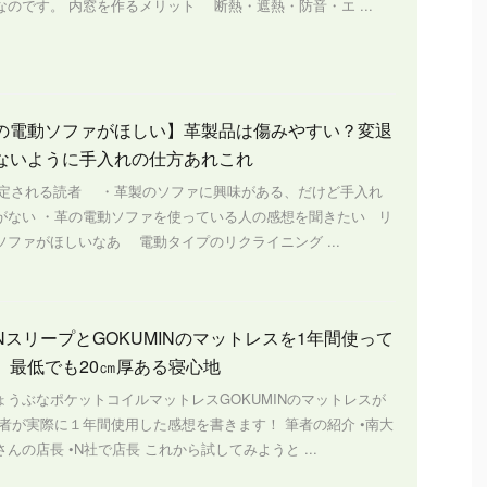
のです。 内窓を作るメリット 断熱・遮熱・防音・エ ...
の電動ソファがほしい】革製品は傷みやすい？変退
ないように手入れの仕方あれこれ
定される読者 ・革製のソファに興味がある、だけど手入れ
がない ・革の電動ソファを使っている人の感想を聞きたい リ
ソファがほしいなあ 電動タイプのリクライニング ...
NスリープとGOKUMINのマットレスを1年間使って
 最低でも20㎝厚ある寝心地
ょうぶなポケットコイルマットレスGOKUMINのマットレスが
筆者が実際に１年間使用した感想を書きます！ 筆者の紹介 •南大
んの店長 •N社で店長 これから試してみようと ...