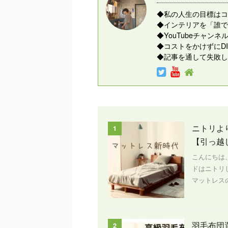
◆私の人生の目標はコ
◆インテリアを「誰で
◆YouTubeチャ
◆コストをかけずにD
◆記事を通して失敗し
ニトリよ
1
【引っ越
こんにちは
ドはニトリ
マットレスの
羽毛布団
2