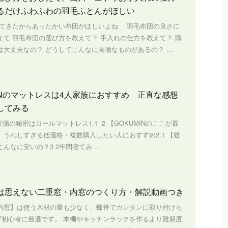
るだけふわふわの羽毛ふとんがほしい
きたからあったかい布団がほしいよね 羽毛布団の良さに
えて 羽毛布団の選び方を教えて？ 手入れの仕方を教えて？ 購
大丈夫なの？ どうしてこんなに高価なものがあるの？ ...
MINのマットレスは4人家族におすすめ 正直な感想
してみる
s1 安価の秘密はロールマットレス1.1 2 【GOKUMINのここが最
】うれしすぎる低価格・複数購入したい人におすすめ2.1 【疑
んなに安いの？3 2年間寝てみ ...
は思えない二重窓・内窓のつくり方・解説動画つき
内窓】は使う木材の量も少なく、蝶番でカンタンに取り付けら
IY初心者に最適です。 本棚やキッチンラックを作るより難易度