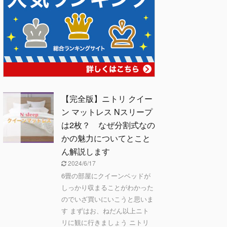
【完全版】ニトリ クイー
ン マットレス Nスリープ
は2枚？ なぜ分割式なの
かの魅力についてとこと
ん解説します
2024/6/17
6畳の部屋にクイーンベッドが
しっかり収まることがわかった
のでいざ買いにいこうと思いま
す まずはお、ねだん以上ニト
リに観に行きましょう ニトリ