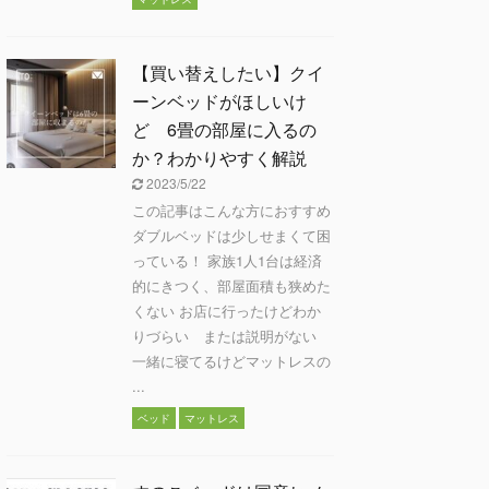
【買い替えしたい】クイ
ーンベッドがほしいけ
ど 6畳の部屋に入るの
か？わかりやすく解説
2023/5/22
この記事はこんな方におすすめ
ダブルベッドは少しせまくて困
っている！ 家族1人1台は経済
的にきつく、部屋面積も狭めた
くない お店に行ったけどわか
りづらい または説明がない
一緒に寝てるけどマットレスの
...
ベッド
マットレス