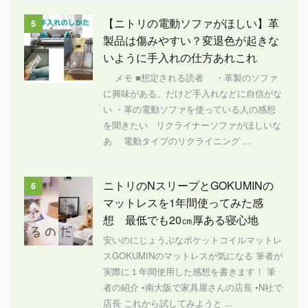
【ニトリの電動ソファがほしい】革
5
製品は傷みやすい？変退色が起きな
いように手入れの仕方あれこれ
メモ ■想定される読者 ・革製のソファ
に興味がある、だけど手入れなどに自信がな
い ・革の電動ソファを使っている人の感想
を聞きたい リクライナーソファがほしいな
あ 電動タイプのリクライニング ...
ニトリのNスリープとGOKUMINの
6
マットレスを1年間使ってみた感
想 最低でも20㎝厚ある寝心地
安いのにじょうぶなポケットコイルマットレ
スGOKUMINのマットレスが気になる 筆者が
実際に１年間使用した感想を書きます！ 筆
者の紹介 •南大阪で家具屋さんの店長 •N社で
店長 これから試してみようと ...