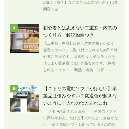
め2.1 【疑問】なんでこんなに安いの？3 2年
間寝てみ ...
初心者とは思えない二重窓・内窓の
4
つくり方・解説動画つき
【二重窓・内窓】は使う木材の量も少なく、
蝶番でカンタンに取り付けられるためDIY初
心者に最適です。 本棚やキッチンラックを
作るより難易度は低い作品なのです。 内窓
を作るメリット 断熱・遮熱・防音・エ ...
【ニトリの電動ソファがほしい】革
5
製品は傷みやすい？変退色が起きな
いように手入れの仕方あれこれ
メモ ■想定される読者 ・革製のソファ
に興味がある、だけど手入れなどに自信がな
い ・革の電動ソファを使っている人の感想