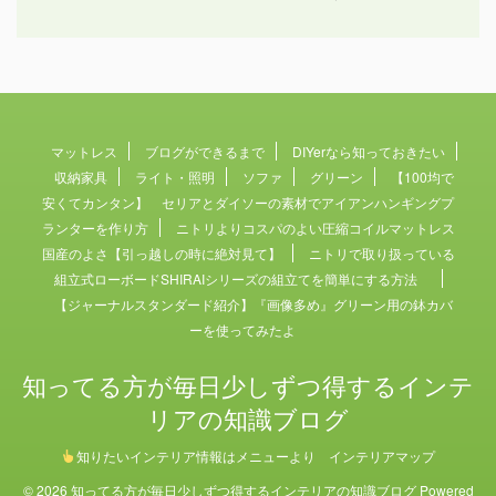
マットレス
ブログができるまで
DIYerなら知っておきたい
収納家具
ライト・照明
ソファ
グリーン
【100均で
安くてカンタン】 セリアとダイソーの素材でアイアンハンギングプ
ランターを作り方
ニトリよりコスパのよい圧縮コイルマットレス
国産のよさ【引っ越しの時に絶対見て】
ニトリで取り扱っている
組立式ローボードSHIRAIシリーズの組立てを簡単にする方法
【ジャーナルスタンダード紹介】『画像多め』グリーン用の鉢カバ
ーを使ってみたよ
知ってる方が毎日少しずつ得するインテ
リアの知識ブログ
知りたいインテリア情報はメニューより インテリアマップ
© 2026 知ってる方が毎日少しずつ得するインテリアの知識ブログ Powered