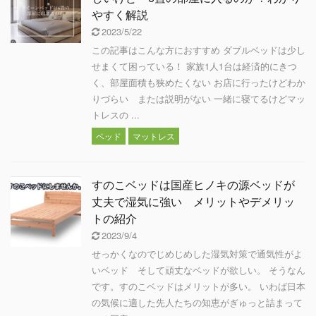
やすく解説
2023/5/22
この記事はこんな方におすすめ ダブルベッドは少し
せまくて困っている！ 家族1人1台は経済的にきつ
く、部屋面積も狭めたくない お店に行ったけどわか
りづらい または説明がない 一緒に寝てるけどマッ
トレスの ...
ベッド
マットレス
すのこベッドは国産ヒノキの源ベッドが
丈夫で湿気に強い メリットやデメリッ
トの紹介
2023/9/4
せっかくなのでじめじめした湿気対策で通気性がよ
いベッド そして頑丈なベッドが欲しい。 そうなん
です。すのこベッドはメリットが多い。 いわば日本
の気候に適した先人たちの知恵がぎゅっと詰まって