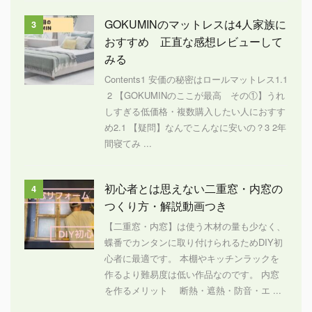
GOKUMINのマットレスは4人家族に
3
おすすめ 正直な感想レビューして
みる
Contents1 安価の秘密はロールマットレス1.1
2 【GOKUMINのここが最高 その①】うれ
しすぎる低価格・複数購入したい人におすす
め2.1 【疑問】なんでこんなに安いの？3 2年
間寝てみ ...
初心者とは思えない二重窓・内窓の
4
つくり方・解説動画つき
【二重窓・内窓】は使う木材の量も少なく、
蝶番でカンタンに取り付けられるためDIY初
心者に最適です。 本棚やキッチンラックを
作るより難易度は低い作品なのです。 内窓
を作るメリット 断熱・遮熱・防音・エ ...