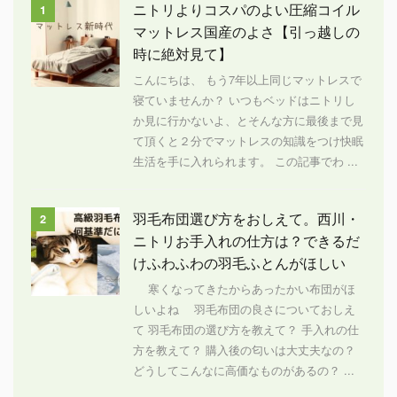
ニトリよりコスパのよい圧縮コイル
1
マットレス国産のよさ【引っ越しの
時に絶対見て】
こんにちは、 もう7年以上同じマットレスで
寝ていませんか？ いつもベッドはニトリし
か見に行かないよ、とそんな方に最後まで見
て頂くと２分でマットレスの知識をつけ快眠
生活を手に入れられます。 この記事でわ ...
羽毛布団選び方をおしえて。西川・
2
ニトリお手入れの仕方は？できるだ
けふわふわの羽毛ふとんがほしい
寒くなってきたからあったかい布団がほ
しいよね 羽毛布団の良さについておしえ
て 羽毛布団の選び方を教えて？ 手入れの仕
方を教えて？ 購入後の匂いは大丈夫なの？
どうしてこんなに高価なものがあるの？ ...