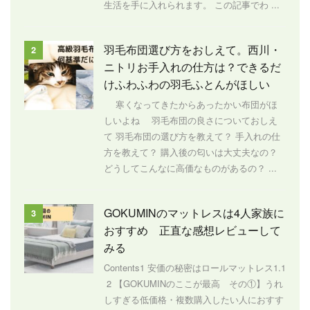
生活を手に入れられます。 この記事でわ ...
羽毛布団選び方をおしえて。西川・
2
ニトリお手入れの仕方は？できるだ
けふわふわの羽毛ふとんがほしい
寒くなってきたからあったかい布団がほ
しいよね 羽毛布団の良さについておしえ
て 羽毛布団の選び方を教えて？ 手入れの仕
方を教えて？ 購入後の匂いは大丈夫なの？
どうしてこんなに高価なものがあるの？ ...
GOKUMINのマットレスは4人家族に
3
おすすめ 正直な感想レビューして
みる
Contents1 安価の秘密はロールマットレス1.1
2 【GOKUMINのここが最高 その①】うれ
しすぎる低価格・複数購入したい人におすす