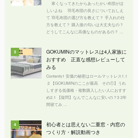
寒くなってきたからあったかい布団がほ
しいよね 羽毛布団の良さについておしえ
て 羽毛布団の選び方を教えて？ 手入れの仕
方を教えて？ 購入後の匂いは大丈夫なの？
どうしてこんなに高価なものがあるの？ ...
GOKUMINのマットレスは4人家族に
3
おすすめ 正直な感想レビューして
みる
Contents1 安価の秘密はロールマットレス1.1
2 【GOKUMINのここが最高 その①】うれ
しすぎる低価格・複数購入したい人におすす
め2.1 【疑問】なんでこんなに安いの？3 2年
間寝てみ ...
初心者とは思えない二重窓・内窓の
4
つくり方・解説動画つき