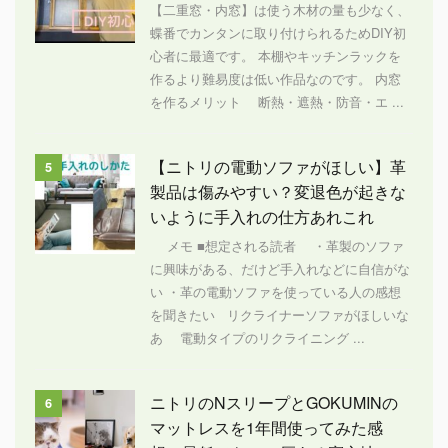
【二重窓・内窓】は使う木材の量も少なく、
蝶番でカンタンに取り付けられるためDIY初
心者に最適です。 本棚やキッチンラックを
作るより難易度は低い作品なのです。 内窓
を作るメリット 断熱・遮熱・防音・エ ...
【ニトリの電動ソファがほしい】革
5
製品は傷みやすい？変退色が起きな
いように手入れの仕方あれこれ
メモ ■想定される読者 ・革製のソファ
に興味がある、だけど手入れなどに自信がな
い ・革の電動ソファを使っている人の感想
を聞きたい リクライナーソファがほしいな
あ 電動タイプのリクライニング ...
ニトリのNスリープとGOKUMINの
6
マットレスを1年間使ってみた感