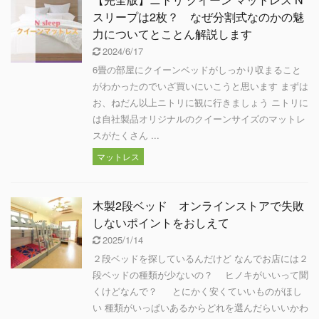
スリープは2枚？ なぜ分割式なのかの魅
力についてとことん解説します
2024/6/17
6畳の部屋にクイーンベッドがしっかり収まること
がわかったのでいざ買いにいこうと思います まずは
お、ねだん以上ニトリに観に行きましょう ニトリに
は自社製品オリジナルのクイーンサイズのマットレ
スがたくさん ...
マットレス
木製2段ベッド オンラインストアで失敗
しないポイントをおしえて
2025/1/14
２段ベッドを探しているんだけど なんでお店には２
段ベッドの種類が少ないの？ ヒノキがいいって聞
くけどなんで？ とにかく安くていいものがほし
い 種類がいっぱいあるからどれを選んだらいいかわ