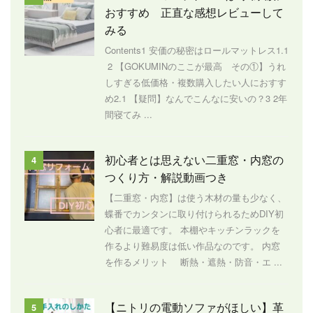
おすすめ 正直な感想レビューして
みる
Contents1 安価の秘密はロールマットレス1.1
2 【GOKUMINのここが最高 その①】うれ
しすぎる低価格・複数購入したい人におすす
め2.1 【疑問】なんでこんなに安いの？3 2年
間寝てみ ...
初心者とは思えない二重窓・内窓の
4
つくり方・解説動画つき
【二重窓・内窓】は使う木材の量も少なく、
蝶番でカンタンに取り付けられるためDIY初
心者に最適です。 本棚やキッチンラックを
作るより難易度は低い作品なのです。 内窓
を作るメリット 断熱・遮熱・防音・エ ...
【ニトリの電動ソファがほしい】革
5