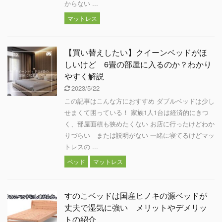
からない ...
マットレス
【買い替えしたい】クイーンベッドがほ
しいけど 6畳の部屋に入るのか？わかり
やすく解説
2023/5/22
この記事はこんな方におすすめ ダブルベッドは少し
せまくて困っている！ 家族1人1台は経済的にきつ
く、部屋面積も狭めたくない お店に行ったけどわか
りづらい または説明がない 一緒に寝てるけどマッ
トレスの ...
ベッド
マットレス
すのこベッドは国産ヒノキの源ベッドが
丈夫で湿気に強い メリットやデメリッ
トの紹介