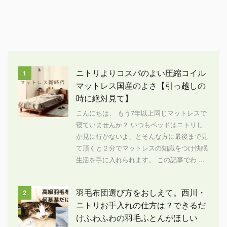
ニトリよりコスパのよい圧縮コイル
1
マットレス国産のよさ【引っ越しの
時に絶対見て】
こんにちは、 もう7年以上同じマットレスで
寝ていませんか？ いつもベッドはニトリし
か見に行かないよ、とそんな方に最後まで見
て頂くと２分でマットレスの知識をつけ快眠
生活を手に入れられます。 この記事でわ ...
羽毛布団選び方をおしえて。西川・
2
ニトリお手入れの仕方は？できるだ
けふわふわの羽毛ふとんがほしい