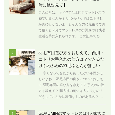
時に絶対見て】
こんにちは、 もう7年以上同じマットレスで
寝ていませんか？ いつもベッドはニトリし
か見に行かないよ、とそんな方に最後まで見
て頂くと２分でマットレスの知識をつけ快眠
生活を手に入れられます。 この記事でわ ...
羽毛布団選び方をおしえて。西川・
2
ニトリお手入れの仕方は？できるだ
けふわふわの羽毛ふとんがほしい
寒くなってきたからあったかい布団がほ
しいよね 羽毛布団の良さについておしえ
て 羽毛布団の選び方を教えて？ 手入れの仕
方を教えて？ 購入後の匂いは大丈夫なの？
どうしてこんなに高価なものがあるの？ ...
GOKUMINのマットレスは4人家族に
3