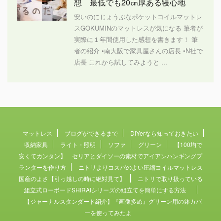
想 最低でも20㎝厚ある寝心地
安いのにじょうぶなポケットコイルマットレ
スGOKUMINのマットレスが気になる 筆者が
実際に１年間使用した感想を書きます！ 筆
者の紹介 •南大阪で家具屋さんの店長 •N社で
店長 これから試してみようと ...
マットレス
ブログができるまで
DIYerなら知っておきたい
収納家具
ライト・照明
ソファ
グリーン
【100均で
安くてカンタン】 セリアとダイソーの素材でアイアンハンギングプ
ランターを作り方
ニトリよりコスパのよい圧縮コイルマットレス
国産のよさ【引っ越しの時に絶対見て】
ニトリで取り扱っている
組立式ローボードSHIRAIシリーズの組立てを簡単にする方法
【ジャーナルスタンダード紹介】『画像多め』グリーン用の鉢カバ
ーを使ってみたよ