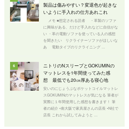
製品は傷みやすい？変退色が起きな
いように手入れの仕方あれこれ
メモ ■想定される読者 ・革製のソファ
に興味がある、だけど手入れなどに自信がな
い ・革の電動ソファを使っている人の感想
を聞きたい リクライナーソファがほしいな
あ 電動タイプのリクライニング ...
ニトリのNスリープとGOKUMINの
6
マットレスを1年間使ってみた感
想 最低でも20㎝厚ある寝心地
安いのにじょうぶなポケットコイルマットレ
スGOKUMINのマットレスが気になる 筆者が
実際に１年間使用した感想を書きます！ 筆
者の紹介 •南大阪で家具屋さんの店長 •N社で
店長 これから試してみようと ...