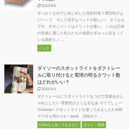
2023/9/4
せっかくなのでじめじめした湿気対策で通気性がよ
いベッド そして頑丈なベッドが欲しい。 そうなん
です。すのこベッドはメリットが多い。 いわば日本
の気候に適した先人たちの知恵がぎゅっと詰まって
いる国産ヒノ ...
ベッド
ダイソーのスポットライトをダクトレー
ルに取り付けると電球の明るさワット数
はどれがいい？
2022/4/4
ダクトレールにスポットライトをつけて部屋をおし
ゃれにしたい 雰囲気がよくなるなあ そうでしょー
Contents1 スポットライトを使ってみました2 40W
で十分な明かり2.1 detail 詳細ダク ...
DIYerなら知っておきたい
ライト・照明