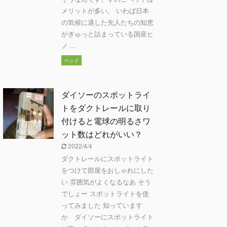
メリットが多い。 いわば日本
の気候に適した先人たちの知恵
がぎゅっと詰まっている国産ヒ
ノ ...
ベッド
ダイソーのスポットライ
トをダクトレールに取り
付けると電球の明るさワ
ット数はどれがいい？
2022/4/4
ダクトレールにスポットライト
をつけて部屋をおしゃれにした
い 雰囲気がよくなるなあ そう
でしょー スポットライトを使
ってみました 知っています
か ダイソーにスポットライト