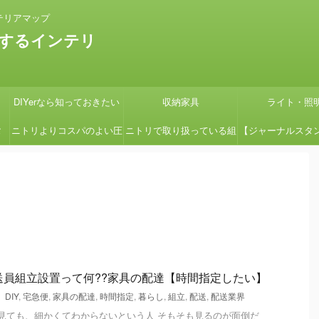
テリアマップ
するインテリ
DIYerなら知っておきたい
収納家具
ライト・照
タ
ニトリよりコスパのよい圧
ニトリで取り扱っている組
【ジャーナルスタ
の
縮コイルマットレス国産の
立式ローボードSHIRAIシ
紹介】『画像多め
グ
よさ【引っ越しの時に絶対
リーズの組立てを簡単にす
ン用の鉢カバーを
見て】
る方法
たよ
送員組立設置って何??家具の配達【時間指定したい】
DIY
,
宅急便
,
家具の配達
,
時間指定
,
暮らし
,
組立
,
配送
,
配送業界
を見ても、細かくてわからないという人 そもそも見るのが面倒だ