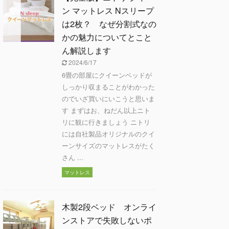
ン マットレス Nスリープ
は2枚？ なぜ分割式なの
かの魅力についてとこと
ん解説します
2024/6/17
6畳の部屋にクイーンベッドが
しっかり収まることがわかった
のでいざ買いにいこうと思いま
す まずはお、ねだん以上ニト
リに観に行きましょう ニトリ
には自社製品オリジナルのクイ
ーンサイズのマットレスがたく
さん ...
マットレス
木製2段ベッド オンライ
ンストアで失敗しないポ