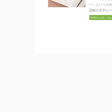
ー、という人向
図解が苦手だー
DIYerなら知って