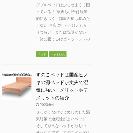
ダブルベッドは少しせまくて困
っている！ 家族1人1台は経済
的にきつく、部屋面積も狭めた
くない お店に行ったけどわか
りづらい または説明がない
一緒に寝てるけどマットレスの
...
ベッド
マットレス
すのこベッドは国産ヒノ
キの源ベッドが丈夫で湿
気に強い メリットやデ
メリットの紹介
2023/9/4
せっかくなのでじめじめした湿
気対策で通気性がよいベッド
そして頑丈なベッドが欲しい。
そうなんです。すのこベッドは