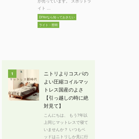
が売っています。 スポットラ
イト ...
DIYerなら知っておきたい
ライト・照明
ニトリよりコスパの
1
よい圧縮コイルマッ
トレス国産のよさ
【引っ越しの時に絶
対見て】
こんにちは、 もう7年以
上同じマットレスで寝て
いませんか？ いつもベ
ッドはニトリしか見に行