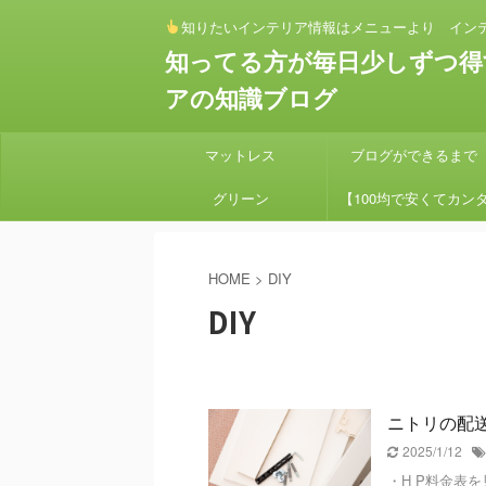
知りたいインテリア情報はメニューより イン
知ってる方が毎日少しずつ得
アの知識ブログ
マットレス
ブログができるまで
グリーン
【100均で安くてカン
ン】 セリアとダイソー
HOME
>
DIY
素材でアイアンハンギン
DIY
プランターを作り方
ニトリの配
2025/1/12
・H P料金表