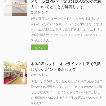
スリープは2枚？ なぜ分割式なのかの魅
力についてとことん解説します
2024/6/17
6畳の部屋にクイーンベッドがしっかり収まること
がわかったのでいざ買いにいこうと思います まずは
お、ねだん以上ニトリに観に行きましょう ニトリに
は自社製品オリジナルのクイーンサイズのマットレ
スがたくさん ...
マットレス
木製2段ベッド オンラインストアで失敗
しないポイントをおしえて
2025/1/14
２段ベッドを探しているんだけど なんでお店には２
段ベッドの種類が少ないの？ ヒノキがいいって聞
くけどなんで？ とにかく安くていいものがほし
い 種類がいっぱいあるからどれを選んだらいいかわ
からない ...