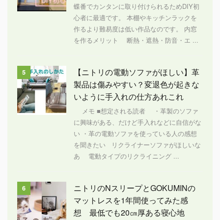
蝶番でカンタンに取り付けられるためDIY初
心者に最適です。 本棚やキッチンラックを
作るより難易度は低い作品なのです。 内窓
を作るメリット 断熱・遮熱・防音・エ ...
【ニトリの電動ソファがほしい】革
5
製品は傷みやすい？変退色が起きな
いように手入れの仕方あれこれ
メモ ■想定される読者 ・革製のソファ
に興味がある、だけど手入れなどに自信がな
い ・革の電動ソファを使っている人の感想
を聞きたい リクライナーソファがほしいな
あ 電動タイプのリクライニング ...
ニトリのNスリープとGOKUMINの
6
マットレスを1年間使ってみた感
想 最低でも20㎝厚ある寝心地