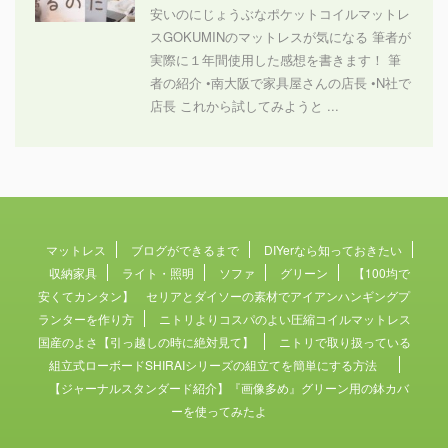
安いのにじょうぶなポケットコイルマットレ
スGOKUMINのマットレスが気になる 筆者が
実際に１年間使用した感想を書きます！ 筆
者の紹介 •南大阪で家具屋さんの店長 •N社で
店長 これから試してみようと ...
マットレス
ブログができるまで
DIYerなら知っておきたい
収納家具
ライト・照明
ソファ
グリーン
【100均で
安くてカンタン】 セリアとダイソーの素材でアイアンハンギングプ
ランターを作り方
ニトリよりコスパのよい圧縮コイルマットレス
国産のよさ【引っ越しの時に絶対見て】
ニトリで取り扱っている
組立式ローボードSHIRAIシリーズの組立てを簡単にする方法
【ジャーナルスタンダード紹介】『画像多め』グリーン用の鉢カバ
ーを使ってみたよ