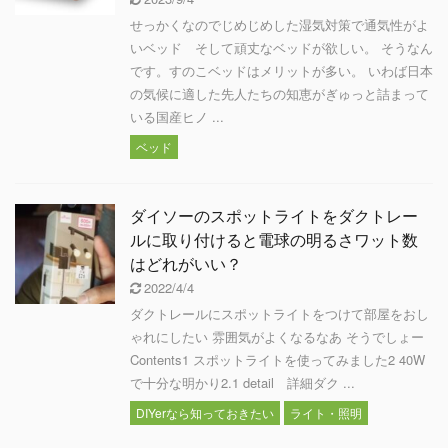
せっかくなのでじめじめした湿気対策で通気性がよ
いベッド そして頑丈なベッドが欲しい。 そうなん
です。すのこベッドはメリットが多い。 いわば日本
の気候に適した先人たちの知恵がぎゅっと詰まって
いる国産ヒノ ...
ベッド
ダイソーのスポットライトをダクトレー
ルに取り付けると電球の明るさワット数
はどれがいい？
2022/4/4
ダクトレールにスポットライトをつけて部屋をおし
ゃれにしたい 雰囲気がよくなるなあ そうでしょー
Contents1 スポットライトを使ってみました2 40W
で十分な明かり2.1 detail 詳細ダク ...
DIYerなら知っておきたい
ライト・照明