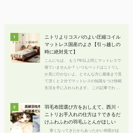
ニトリよりコスパのよい圧縮コイル
1
マットレス国産のよさ【引っ越しの
時に絶対見て】
こんにちは、 もう7年以上同じマットレスで
寝ていませんか？ いつもベッドはニトリし
か見に行かないよ、とそんな方に最後まで見
て頂くと２分でマットレスの知識をつけ快眠
生活を手に入れられます。 この記事でわ ...
羽毛布団選び方をおしえて。西川・
2
ニトリお手入れの仕方は？できるだ
けふわふわの羽毛ふとんがほしい
寒くなってきたからあったかい布団がほ