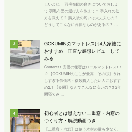
しいよね 羽毛布団の良さについておしえ
て 羽毛布団の選び方を教えて？ 手入れの仕
方を教えて？ 購入後の匂いは大丈夫なの？
どうしてこんなに高価なものがあるの？ ...
GOKUMINのマットレスは4人家族に
3
おすすめ 正直な感想レビューして
みる
Contents1 安価の秘密はロールマットレス1.1
2 【GOKUMINのここが最高 その①】うれ
しすぎる低価格・複数購入したい人におすす
め2.1 【疑問】なんでこんなに安いの？3 2年
間寝てみ ...
初心者とは思えない二重窓・内窓の
4
つくり方・解説動画つき
【二重窓・内窓】は使う木材の量も少なく、