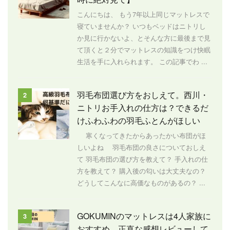
こんにちは、 もう7年以上同じマットレスで
寝ていませんか？ いつもベッドはニトリし
か見に行かないよ、とそんな方に最後まで見
て頂くと２分でマットレスの知識をつけ快眠
生活を手に入れられます。 この記事でわ ...
羽毛布団選び方をおしえて。西川・
2
ニトリお手入れの仕方は？できるだ
けふわふわの羽毛ふとんがほしい
寒くなってきたからあったかい布団がほ
しいよね 羽毛布団の良さについておしえ
て 羽毛布団の選び方を教えて？ 手入れの仕
方を教えて？ 購入後の匂いは大丈夫なの？
どうしてこんなに高価なものがあるの？ ...
GOKUMINのマットレスは4人家族に
3
おすすめ 正直な感想レビューして