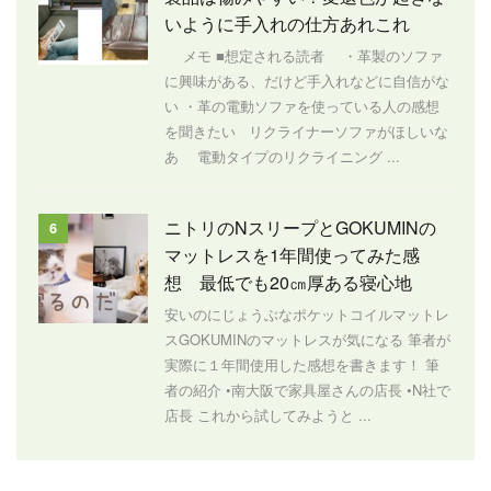
いように手入れの仕方あれこれ
メモ ■想定される読者 ・革製のソファ
に興味がある、だけど手入れなどに自信がな
い ・革の電動ソファを使っている人の感想
を聞きたい リクライナーソファがほしいな
あ 電動タイプのリクライニング ...
ニトリのNスリープとGOKUMINの
6
マットレスを1年間使ってみた感
想 最低でも20㎝厚ある寝心地
安いのにじょうぶなポケットコイルマットレ
スGOKUMINのマットレスが気になる 筆者が
実際に１年間使用した感想を書きます！ 筆
者の紹介 •南大阪で家具屋さんの店長 •N社で
店長 これから試してみようと ...