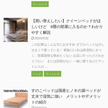
マットレス
【買い替えしたい】クイーンベッドがほ
しいけど 6畳の部屋に入るのか？わかり
やすく解説
2023/5/22
この記事はこんな方におすすめ ダブルベッドは少し
せまくて困っている！ 家族1人1台は経済的にきつ
く、部屋面積も狭めたくない お店に行ったけどわか
りづらい または説明がない 一緒に寝てるけどマッ
トレスの ...
ベッド
マットレス
すのこベッドは国産ヒノキの源ベッドが
丈夫で湿気に強い メリットやデメリッ
トの紹介
2023/9/4