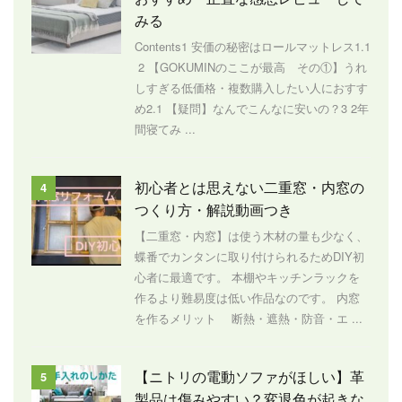
みる
Contents1 安価の秘密はロールマットレス1.1
2 【GOKUMINのここが最高 その①】うれ
しすぎる低価格・複数購入したい人におすす
め2.1 【疑問】なんでこんなに安いの？3 2年
間寝てみ ...
初心者とは思えない二重窓・内窓の
4
つくり方・解説動画つき
【二重窓・内窓】は使う木材の量も少なく、
蝶番でカンタンに取り付けられるためDIY初
心者に最適です。 本棚やキッチンラックを
作るより難易度は低い作品なのです。 内窓
を作るメリット 断熱・遮熱・防音・エ ...
【ニトリの電動ソファがほしい】革
5
製品は傷みやすい？変退色が起きな