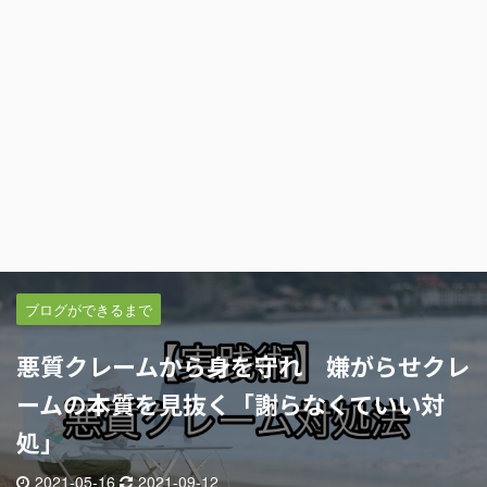
ブログができるまで
悪質クレームから身を守れ 嫌がらせクレ
ームの本質を見抜く「謝らなくていい対
処」
2021-05-16
2021-09-12