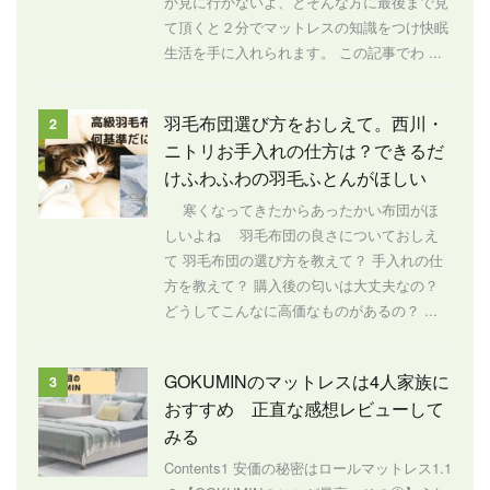
か見に行かないよ、とそんな方に最後まで見
て頂くと２分でマットレスの知識をつけ快眠
生活を手に入れられます。 この記事でわ ...
羽毛布団選び方をおしえて。西川・
2
ニトリお手入れの仕方は？できるだ
けふわふわの羽毛ふとんがほしい
寒くなってきたからあったかい布団がほ
しいよね 羽毛布団の良さについておしえ
て 羽毛布団の選び方を教えて？ 手入れの仕
方を教えて？ 購入後の匂いは大丈夫なの？
どうしてこんなに高価なものがあるの？ ...
GOKUMINのマットレスは4人家族に
3
おすすめ 正直な感想レビューして
みる
Contents1 安価の秘密はロールマットレス1.1