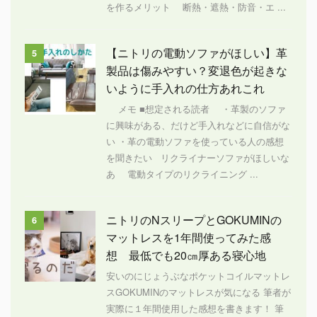
を作るメリット 断熱・遮熱・防音・エ ...
【ニトリの電動ソファがほしい】革
5
製品は傷みやすい？変退色が起きな
いように手入れの仕方あれこれ
メモ ■想定される読者 ・革製のソファ
に興味がある、だけど手入れなどに自信がな
い ・革の電動ソファを使っている人の感想
を聞きたい リクライナーソファがほしいな
あ 電動タイプのリクライニング ...
ニトリのNスリープとGOKUMINの
6
マットレスを1年間使ってみた感
想 最低でも20㎝厚ある寝心地
安いのにじょうぶなポケットコイルマットレ
スGOKUMINのマットレスが気になる 筆者が
実際に１年間使用した感想を書きます！ 筆