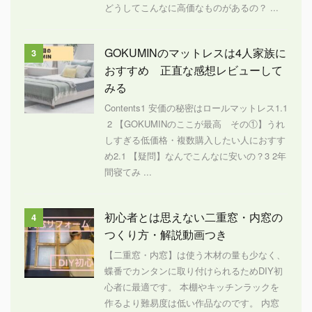
どうしてこんなに高価なものがあるの？ ...
GOKUMINのマットレスは4人家族に
3
おすすめ 正直な感想レビューして
みる
Contents1 安価の秘密はロールマットレス1.1
2 【GOKUMINのここが最高 その①】うれ
しすぎる低価格・複数購入したい人におすす
め2.1 【疑問】なんでこんなに安いの？3 2年
間寝てみ ...
初心者とは思えない二重窓・内窓の
4
つくり方・解説動画つき
【二重窓・内窓】は使う木材の量も少なく、
蝶番でカンタンに取り付けられるためDIY初
心者に最適です。 本棚やキッチンラックを
作るより難易度は低い作品なのです。 内窓