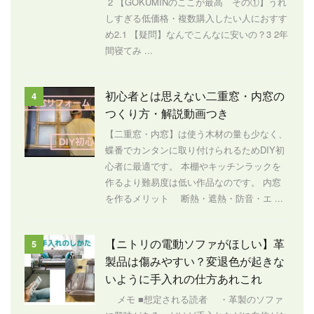
2 【GOKUMINのここが最高 その①】うれ
しすぎる低価格・複数購入したい人におすす
め2.1 【疑問】なんでこんなに安いの？3 2年
間寝てみ ...
初心者とは思えない二重窓・内窓の
4
つくり方・解説動画つき
【二重窓・内窓】は使う木材の量も少なく、
蝶番でカンタンに取り付けられるためDIY初
心者に最適です。 本棚やキッチンラックを
作るより難易度は低い作品なのです。 内窓
を作るメリット 断熱・遮熱・防音・エ ...
【ニトリの電動ソファがほしい】革
5
製品は傷みやすい？変退色が起きな
いように手入れの仕方あれこれ
メモ ■想定される読者 ・革製のソファ