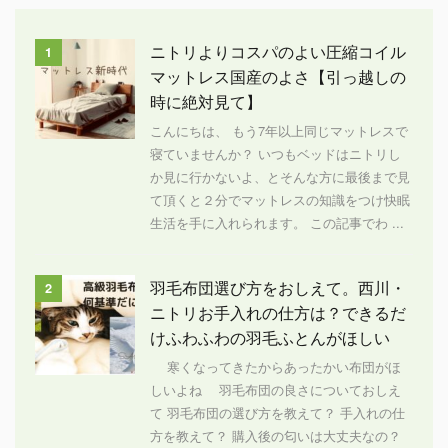
ニトリよりコスパのよい圧縮コイル
1
マットレス国産のよさ【引っ越しの
時に絶対見て】
こんにちは、 もう7年以上同じマットレスで
寝ていませんか？ いつもベッドはニトリし
か見に行かないよ、とそんな方に最後まで見
て頂くと２分でマットレスの知識をつけ快眠
生活を手に入れられます。 この記事でわ ...
羽毛布団選び方をおしえて。西川・
2
ニトリお手入れの仕方は？できるだ
けふわふわの羽毛ふとんがほしい
寒くなってきたからあったかい布団がほ
しいよね 羽毛布団の良さについておしえ
て 羽毛布団の選び方を教えて？ 手入れの仕
方を教えて？ 購入後の匂いは大丈夫なの？