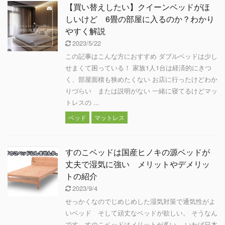
【買い替えしたい】クイーンベッドがほ
しいけど 6畳の部屋に入るのか？わかり
やすく解説
2023/5/22
この記事はこんな方におすすめ ダブルベッドは少し
せまくて困っている！ 家族1人1台は経済的にきつ
く、部屋面積も狭めたくない お店に行ったけどわか
りづらい または説明がない 一緒に寝てるけどマッ
トレスの ...
ベッド
マットレス
すのこベッドは国産ヒノキの源ベッドが
丈夫で湿気に強い メリットやデメリッ
トの紹介
2023/9/4
せっかくなのでじめじめした湿気対策で通気性がよ
いベッド そして頑丈なベッドが欲しい。 そうなん
です。すのこベッドはメリットが多い。 いわば日本