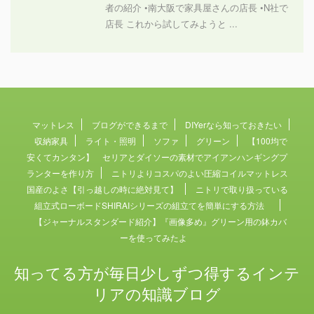
者の紹介 •南大阪で家具屋さんの店長 •N社で
店長 これから試してみようと ...
マットレス
ブログができるまで
DIYerなら知っておきたい
収納家具
ライト・照明
ソファ
グリーン
【100均で
安くてカンタン】 セリアとダイソーの素材でアイアンハンギングプ
ランターを作り方
ニトリよりコスパのよい圧縮コイルマットレス
国産のよさ【引っ越しの時に絶対見て】
ニトリで取り扱っている
組立式ローボードSHIRAIシリーズの組立てを簡単にする方法
【ジャーナルスタンダード紹介】『画像多め』グリーン用の鉢カバ
ーを使ってみたよ
知ってる方が毎日少しずつ得するインテ
リアの知識ブログ