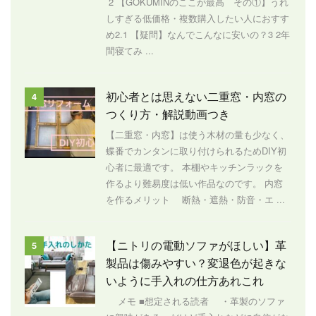
2 【GOKUMINのここが最高 その①】うれ
しすぎる低価格・複数購入したい人におすす
め2.1 【疑問】なんでこんなに安いの？3 2年
間寝てみ ...
初心者とは思えない二重窓・内窓の
4
つくり方・解説動画つき
【二重窓・内窓】は使う木材の量も少なく、
蝶番でカンタンに取り付けられるためDIY初
心者に最適です。 本棚やキッチンラックを
作るより難易度は低い作品なのです。 内窓
を作るメリット 断熱・遮熱・防音・エ ...
【ニトリの電動ソファがほしい】革
5
製品は傷みやすい？変退色が起きな
いように手入れの仕方あれこれ
メモ ■想定される読者 ・革製のソファ