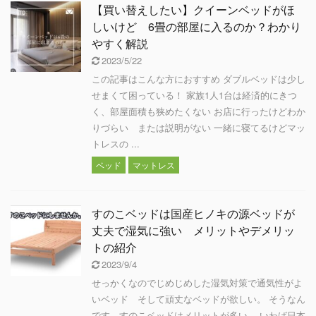
【買い替えしたい】クイーンベッドがほ
しいけど 6畳の部屋に入るのか？わかり
やすく解説
2023/5/22
この記事はこんな方におすすめ ダブルベッドは少し
せまくて困っている！ 家族1人1台は経済的にきつ
く、部屋面積も狭めたくない お店に行ったけどわか
りづらい または説明がない 一緒に寝てるけどマッ
トレスの ...
ベッド
マットレス
すのこベッドは国産ヒノキの源ベッドが
丈夫で湿気に強い メリットやデメリッ
トの紹介
2023/9/4
せっかくなのでじめじめした湿気対策で通気性がよ
いベッド そして頑丈なベッドが欲しい。 そうなん
です。すのこベッドはメリットが多い。 いわば日本