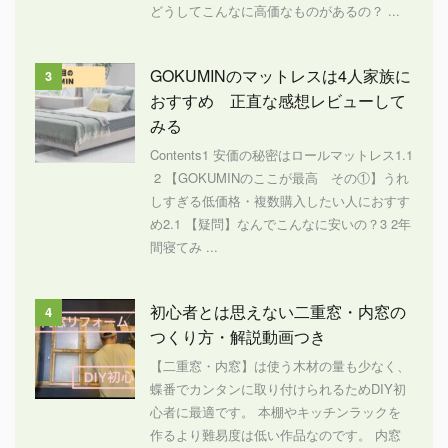
どうしてこんなに高価なものがあるの？ ...
GOKUMINのマットレスは4人家族に
3
おすすめ 正直な感想レビューして
みる
Contents1 安価の秘密はロールマットレス1.1
2 【GOKUMINのここが最高 その①】うれ
しすぎる低価格・複数購入したい人におすす
め2.1 【疑問】なんでこんなに安いの？3 2年
間寝てみ ...
初心者とは思えない二重窓・内窓の
4
つくり方・解説動画つき
【二重窓・内窓】は使う木材の量も少なく、
蝶番でカンタンに取り付けられるためDIY初
心者に最適です。 本棚やキッチンラックを
作るより難易度は低い作品なのです。 内窓