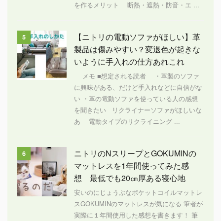
を作るメリット 断熱・遮熱・防音・エ ...
【ニトリの電動ソファがほしい】革
5
製品は傷みやすい？変退色が起きな
いように手入れの仕方あれこれ
メモ ■想定される読者 ・革製のソファ
に興味がある、だけど手入れなどに自信がな
い ・革の電動ソファを使っている人の感想
を聞きたい リクライナーソファがほしいな
あ 電動タイプのリクライニング ...
ニトリのNスリープとGOKUMINの
6
マットレスを1年間使ってみた感
想 最低でも20㎝厚ある寝心地
安いのにじょうぶなポケットコイルマットレ
スGOKUMINのマットレスが気になる 筆者が
実際に１年間使用した感想を書きます！ 筆