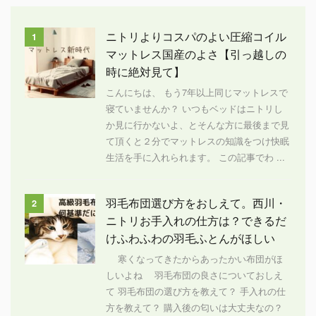
ニトリよりコスパのよい圧縮コイル
1
マットレス国産のよさ【引っ越しの
時に絶対見て】
こんにちは、 もう7年以上同じマットレスで
寝ていませんか？ いつもベッドはニトリし
か見に行かないよ、とそんな方に最後まで見
て頂くと２分でマットレスの知識をつけ快眠
生活を手に入れられます。 この記事でわ ...
羽毛布団選び方をおしえて。西川・
2
ニトリお手入れの仕方は？できるだ
けふわふわの羽毛ふとんがほしい
寒くなってきたからあったかい布団がほ
しいよね 羽毛布団の良さについておしえ
て 羽毛布団の選び方を教えて？ 手入れの仕
方を教えて？ 購入後の匂いは大丈夫なの？