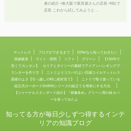
者の紹介 •南大阪で家具屋さんの店長 •N社で
店長 これから試してみようと ...
マットレス
ブログができるまで
DIYerなら知っておきたい
収納家具
ライト・照明
ソファ
グリーン
【100均で
安くてカンタン】 セリアとダイソーの素材でアイアンハンギングプ
ランターを作り方
ニトリよりコスパのよい圧縮コイルマットレス
国産のよさ【引っ越しの時に絶対見て】
ニトリで取り扱っている
組立式ローボードSHIRAIシリーズの組立てを簡単にする方法
【ジャーナルスタンダード紹介】『画像多め』グリーン用の鉢カバ
ーを使ってみたよ
知ってる方が毎日少しずつ得するインテ
リアの知識ブログ