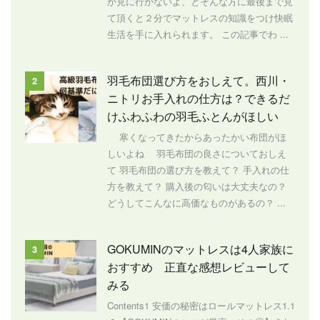
か見に行かないよ、とそんな方に最後まで見
て頂くと２分でマットレスの知識をつけ快眠
生活を手に入れられます。 この記事でわ ...
羽毛布団選び方をおしえて。西川・
2
ニトリお手入れの仕方は？できるだ
けふわふわの羽毛ふとんがほしい
寒くなってきたからあったかい布団がほ
しいよね 羽毛布団の良さについておしえ
て 羽毛布団の選び方を教えて？ 手入れの仕
方を教えて？ 購入後の匂いは大丈夫なの？
どうしてこんなに高価なものがあるの？ ...
GOKUMINのマットレスは4人家族に
3
おすすめ 正直な感想レビューして
みる
Contents1 安価の秘密はロールマットレス1.1