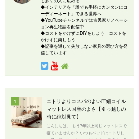
も多くの人に広める
◆インテリアを「誰でも手軽にカンタンにコ
ーディーネート」できる世界へ
◆YouTubeチャンネルでは古民家リノベーシ
ョン再生物語を配信中
◆コストをかけずにDIYをしよう コストを
かけずに楽しもう
◆記事を通して失敗しない家具の選び方を発
信しています
ニトリよりコスパのよい圧縮コイル
1
マットレス国産のよさ【引っ越しの
時に絶対見て】
こんにちは、 もう7年以上同じマットレスで
寝ていませんか？ いつもベッドはニトリし