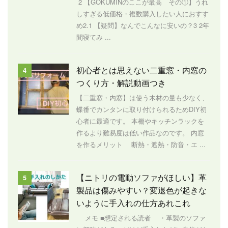
2 【GOKUMINのここが最高 その①】うれ
しすぎる低価格・複数購入したい人におすす
め2.1 【疑問】なんでこんなに安いの？3 2年
間寝てみ ...
初心者とは思えない二重窓・内窓の
4
つくり方・解説動画つき
【二重窓・内窓】は使う木材の量も少なく、
蝶番でカンタンに取り付けられるためDIY初
心者に最適です。 本棚やキッチンラックを
作るより難易度は低い作品なのです。 内窓
を作るメリット 断熱・遮熱・防音・エ ...
【ニトリの電動ソファがほしい】革
5
製品は傷みやすい？変退色が起きな
いように手入れの仕方あれこれ
メモ ■想定される読者 ・革製のソファ