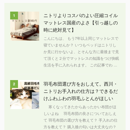
ニトリよりコスパのよい圧縮コイル
1
マットレス国産のよさ【引っ越しの
時に絶対見て】
こんにちは、 もう7年以上同じマットレスで
寝ていませんか？ いつもベッドはニトリし
か見に行かないよ、とそんな方に最後まで見
て頂くと２分でマットレスの知識をつけ快眠
生活を手に入れられます。 この記事でわ ...
羽毛布団選び方をおしえて。西川・
2
ニトリお手入れの仕方は？できるだ
けふわふわの羽毛ふとんがほしい
寒くなってきたからあったかい布団がほ
しいよね 羽毛布団の良さについておしえ
て 羽毛布団の選び方を教えて？ 手入れの仕
方を教えて？ 購入後の匂いは大丈夫なの？