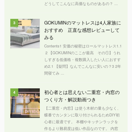
どうしてこんなに高価なものがあるの？ ...
GOKUMINのマットレスは4人家族に
3
おすすめ 正直な感想レビューして
みる
Contents1 安価の秘密はロールマットレス1.1
2 【GOKUMINのここが最高 その①】うれ
しすぎる低価格・複数購入したい人におすす
め2.1 【疑問】なんでこんなに安いの？3 2年
間寝てみ ...
初心者とは思えない二重窓・内窓の
4
つくり方・解説動画つき
【二重窓・内窓】は使う木材の量も少なく、
蝶番でカンタンに取り付けられるためDIY初
心者に最適です。 本棚やキッチンラックを
作るより難易度は低い作品なのです。 内窓