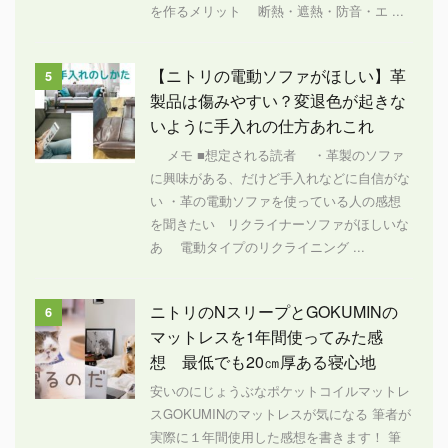
を作るメリット 断熱・遮熱・防音・エ ...
【ニトリの電動ソファがほしい】革
5
製品は傷みやすい？変退色が起きな
いように手入れの仕方あれこれ
メモ ■想定される読者 ・革製のソファ
に興味がある、だけど手入れなどに自信がな
い ・革の電動ソファを使っている人の感想
を聞きたい リクライナーソファがほしいな
あ 電動タイプのリクライニング ...
ニトリのNスリープとGOKUMINの
6
マットレスを1年間使ってみた感
想 最低でも20㎝厚ある寝心地
安いのにじょうぶなポケットコイルマットレ
スGOKUMINのマットレスが気になる 筆者が
実際に１年間使用した感想を書きます！ 筆