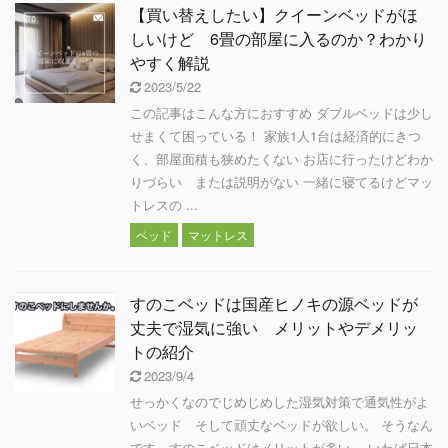
【買い替えしたい】クイーンベッドがほ
しいけど 6畳の部屋に入るのか？わかり
やすく解説
2023/5/22
この記事はこんな方におすすめ ダブルベッドは少し
せまくて困っている！ 家族1人1台は経済的にきつ
く、部屋面積も狭めたくない お店に行ったけどわか
りづらい または説明がない 一緒に寝てるけどマッ
トレスの ...
ベッド
マットレス
すのこベッドは国産ヒノキの源ベッドが
丈夫で湿気に強い メリットやデメリッ
トの紹介
2023/9/4
せっかくなのでじめじめした湿気対策で通気性がよ
いベッド そして頑丈なベッドが欲しい。 そうなん
です。すのこベッドはメリットが多い。 いわば日本