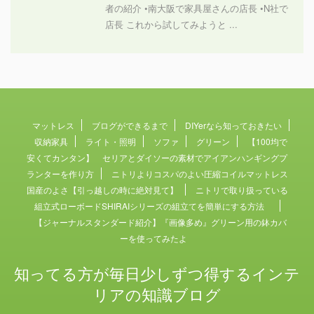
者の紹介 •南大阪で家具屋さんの店長 •N社で
店長 これから試してみようと ...
マットレス
ブログができるまで
DIYerなら知っておきたい
収納家具
ライト・照明
ソファ
グリーン
【100均で
安くてカンタン】 セリアとダイソーの素材でアイアンハンギングプ
ランターを作り方
ニトリよりコスパのよい圧縮コイルマットレス
国産のよさ【引っ越しの時に絶対見て】
ニトリで取り扱っている
組立式ローボードSHIRAIシリーズの組立てを簡単にする方法
【ジャーナルスタンダード紹介】『画像多め』グリーン用の鉢カバ
ーを使ってみたよ
知ってる方が毎日少しずつ得するインテ
リアの知識ブログ