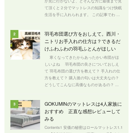
か見に行かないよ、とそんな方に最後まで見
て頂くと２分でマットレスの知識をつけ快眠
生活を手に入れられます。 この記事でわ ...
羽毛布団選び方をおしえて。西川・
2
ニトリお手入れの仕方は？できるだ
けふわふわの羽毛ふとんがほしい
寒くなってきたからあったかい布団がほ
しいよね 羽毛布団の良さについておしえ
て 羽毛布団の選び方を教えて？ 手入れの仕
方を教えて？ 購入後の匂いは大丈夫なの？
どうしてこんなに高価なものがあるの？ ...
GOKUMINのマットレスは4人家族に
3
おすすめ 正直な感想レビューして
みる
Contents1 安価の秘密はロールマットレス1.1