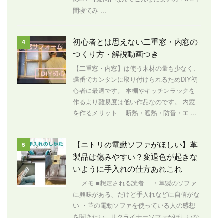
間寝てみ ...
初心者とは思えない二重窓・内窓の
4
つくり方・解説動画つき
【二重窓・内窓】は使う木材の量も少なく、
蝶番でカンタンに取り付けられるためDIY初
心者に最適です。 本棚やキッチンラックを
作るより難易度は低い作品なのです。 内窓
を作るメリット 断熱・遮熱・防音・エ ...
【ニトリの電動ソファがほしい】革
5
製品は傷みやすい？変退色が起きな
いように手入れの仕方あれこれ
メモ ■想定される読者 ・革製のソファ
に興味がある、だけど手入れなどに自信がな
い ・革の電動ソファを使っている人の感想
を聞きたい リクライナーソファがほしいな