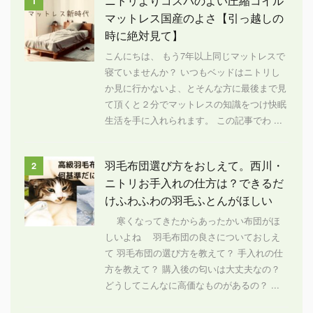
ニトリよりコスパのよい圧縮コイル
1
マットレス国産のよさ【引っ越しの
時に絶対見て】
こんにちは、 もう7年以上同じマットレスで
寝ていませんか？ いつもベッドはニトリし
か見に行かないよ、とそんな方に最後まで見
て頂くと２分でマットレスの知識をつけ快眠
生活を手に入れられます。 この記事でわ ...
羽毛布団選び方をおしえて。西川・
2
ニトリお手入れの仕方は？できるだ
けふわふわの羽毛ふとんがほしい
寒くなってきたからあったかい布団がほ
しいよね 羽毛布団の良さについておしえ
て 羽毛布団の選び方を教えて？ 手入れの仕
方を教えて？ 購入後の匂いは大丈夫なの？
どうしてこんなに高価なものがあるの？ ...