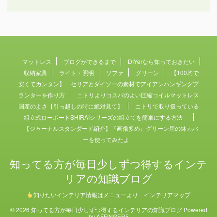
マットレス
ブログができるまで
DIYerなら知っておきたい
収納家具
ライト・照明
ソファ
グリーン
【100均で
安くてカンタン】 セリアとダイソーの素材でアイアンハンギングプ
ランターを作り方
ニトリよりコスパのよい圧縮コイルマットレス
国産のよさ【引っ越しの時に絶対見て】
ニトリで取り扱っている
組立式ローボードSHIRAIシリーズの組立てを簡単にする方法
【ジャーナルスタンダード紹介】『画像多め』グリーン用の鉢カバ
ーを使ってみたよ
知ってる方が毎日少しずつ得するインテ
リアの知識ブログ
知りたいインテリア情報はメニューより インテリアマップ
© 2026 知ってる方が毎日少しずつ得するインテリアの知識ブログ Powered
by
AFFINGER5