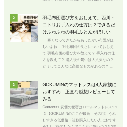
羽毛布団選び方をおしえて。西川・
2
ニトリお手入れの仕方は？できるだ
けふわふわの羽毛ふとんがほしい
寒くなってきたからあったかい布団がほ
しいよね 羽毛布団の良さについておしえ
て 羽毛布団の選び方を教えて？ 手入れの仕
方を教えて？ 購入後の匂いは大丈夫なの？
どうしてこんなに高価なものがあるの？ ...
GOKUMINのマットレスは4人家族に
3
おすすめ 正直な感想レビューして
みる
Contents1 安価の秘密はロールマットレス1.1
2 【GOKUMINのここが最高 その①】うれ
しすぎる低価格・複数購入したい人におすす
め2.1 【疑問】なんでこんなに安いの？3 2年