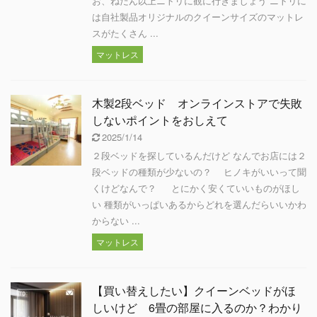
お、ねだん以上ニトリに観に行きましょう ニトリに
は自社製品オリジナルのクイーンサイズのマットレ
スがたくさん ...
マットレス
木製2段ベッド オンラインストアで失敗
しないポイントをおしえて
2025/1/14
２段ベッドを探しているんだけど なんでお店には２
段ベッドの種類が少ないの？ ヒノキがいいって聞
くけどなんで？ とにかく安くていいものがほし
い 種類がいっぱいあるからどれを選んだらいいかわ
からない ...
マットレス
【買い替えしたい】クイーンベッドがほ
しいけど 6畳の部屋に入るのか？わかり