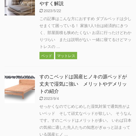
やすく解説
2023/5/22
この記事はこんな方におすすめ ダブルベッドは少し
せまくて困っている！ 家族1人1台は経済的にきつ
く、部屋面積も狭めたくない お店に行ったけどわか
りづらい または説明がない 一緒に寝てるけどマッ
トレスの ...
ベッド
マットレス
すのこベッドは国産ヒノキの源ベッドが
丈夫で湿気に強い メリットやデメリッ
トの紹介
2023/9/4
せっかくなのでじめじめした湿気対策で通気性がよ
いベッド そして頑丈なベッドが欲しい。 そうなん
です。すのこベッドはメリットが多い。 いわば日本
の気候に適した先人たちの知恵がぎゅっと詰まって
いる国産ヒノ ...