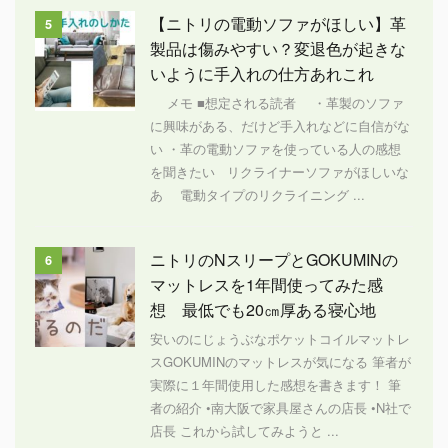
【ニトリの電動ソファがほしい】革
5
製品は傷みやすい？変退色が起きな
いように手入れの仕方あれこれ
メモ ■想定される読者 ・革製のソファ
に興味がある、だけど手入れなどに自信がな
い ・革の電動ソファを使っている人の感想
を聞きたい リクライナーソファがほしいな
あ 電動タイプのリクライニング ...
ニトリのNスリープとGOKUMINの
6
マットレスを1年間使ってみた感
想 最低でも20㎝厚ある寝心地
安いのにじょうぶなポケットコイルマットレ
スGOKUMINのマットレスが気になる 筆者が
実際に１年間使用した感想を書きます！ 筆
者の紹介 •南大阪で家具屋さんの店長 •N社で
店長 これから試してみようと ...