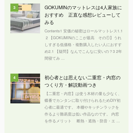
GOKUMINのマットレスは4人家族に
3
おすすめ 正直な感想レビューして
みる
Contents1 安価の秘密はロールマットレス1.1
2 【GOKUMINのここが最高 その①】うれ
しすぎる低価格・複数購入したい人におすす
め2.1 【疑問】なんでこんなに安いの？3 2年
間寝てみ ...
初心者とは思えない二重窓・内窓の
4
つくり方・解説動画つき
【二重窓・内窓】は使う木材の量も少なく、
蝶番でカンタンに取り付けられるためDIY初
心者に最適です。 本棚やキッチンラックを
作るより難易度は低い作品なのです。 内窓
を作るメリット 断熱・遮熱・防音・エ ...