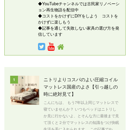
◆YouTubeチャンネルでは古民家リノベーシ
ョン再生物語を配信中
◆コストをかけずにDIYをしよう コストを
かけずに楽しもう
◆記事を通して失敗しない家具の選び方を発
信しています
ニトリよりコスパのよい圧縮コイル
1
マットレス国産のよさ【引っ越しの
時に絶対見て】
こんにちは、 もう7年以上同じマットレスで
寝ていませんか？ いつもベッドはニトリし
か見に行かないよ、とそんな方に最後まで見
て頂くと２分でマットレスの知識をつけ快眠
生活を手に入れられます。 この記事でわ ...