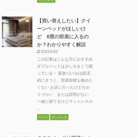
【買い替えしたい】クイ
ーンベッドがほしいけ
ど 6畳の部屋に入るの
か？わかりやすく解説
2023/5/22
この記事はこんな方におすすめ
ダブルベッドは少しせまくて困
っている！ 家族1人1台は経済
的にきつく、部屋面積も狭めた
くない お店に行ったけどわか
りづらい または説明がない
一緒に寝てるけどマットレスの
...
ベッド
マットレス