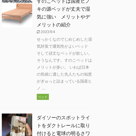
すのこベッドは国産ヒノ
キの源ベッドが丈夫で湿
気に強い メリットやデ
メリットの紹介
2023/9/4
せっかくなのでじめじめした湿
気対策で通気性がよいベッド
そして頑丈なベッドが欲しい。
そうなんです。すのこベッドは
メリットが多い。 いわば日本
の気候に適した先人たちの知恵
がぎゅっと詰まっている国産ヒ
ノ ...
ベッド
ダイソーのスポットライ
トをダクトレールに取り
付けると電球の明るさワ