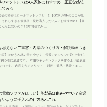
MINのマットレスは4人家族におすすめ 正直な感想
してみる
s1 安価の秘密はロールマットレス1.1 2 【GOKUMINのここが最
】うれしすぎる低価格・複数購入したい人におすすめ2.1 【疑
んなに安いの？3 2年間寝てみ ...
は思えない二重窓・内窓のつくり方・解説動画つき
内窓】は使う木材の量も少なく、蝶番でカンタンに取り付けら
IY初心者に最適です。 本棚やキッチンラックを作るより難易度
のです。 内窓を作るメリット 断熱・遮熱・防音・エ ...
の電動ソファがほしい】革製品は傷みやすい？変退
ないように手入れの仕方あれこれ
定される読者 ・革製のソファに興味がある、だけど手入れ