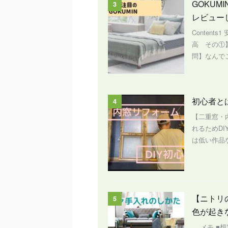
GOKU
3
レビュー
Content
高 その①
問】なんでこ
初心者と
4
【二重窓・
れるためD
は低い作品な
【ニトリ
5
色が起き
メモ ■想