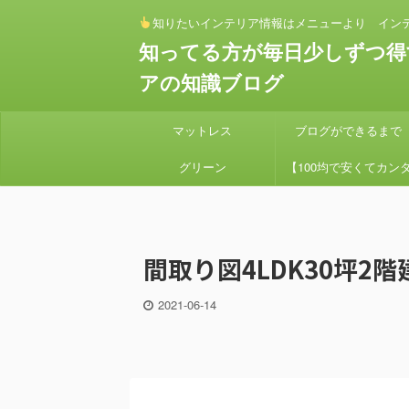
知りたいインテリア情報はメニューより イン
知ってる方が毎日少しずつ得
アの知識ブログ
マットレス
ブログができるまで
グリーン
【100均で安くてカン
ン】 セリアとダイソー
素材でアイアンハンギン
間取り図4LDK30坪2階
プランターを作り方
2021-06-14