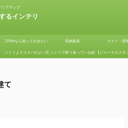
テリアマップ
するインテリ
DIYerなら知っておきたい
収納家具
ライト・照
タ
ニトリよりコスパのよい圧
ニトリで取り扱っている組
【ジャーナルスタ
の
縮コイルマットレス国産の
立式ローボードSHIRAIシ
紹介】『画像多め
グ
よさ【引っ越しの時に絶対
リーズの組立てを簡単にす
ン用の鉢カバーを
建て
見て】
る方法
たよ