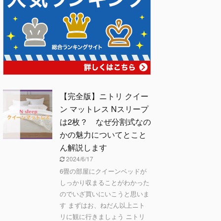
【完全版】ニトリ クイー
ン マットレス Nスリープ
は2枚？ なぜ分割式なの
かの魅力についてとこと
ん解説します
2024/6/17
6畳の部屋にクイーンベッドが
しっかり収まることがわかった
のでいざ買いにいこうと思いま
す まずはお、ねだん以上ニト
リに観に行きましょう ニトリ