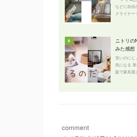
などに自信
クライナー
ニトリの
6
みた感想
安いのにじ
気になる 
阪で家具屋さ
comment