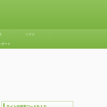
明
ソファ
ンダード
』グリー
使ってみ
サイト内検索ワードを入力