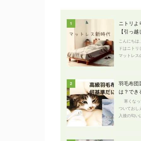
ニトリよ
1
【引っ越
こんにちは
ドはニトリ
マットレスの
羽毛布団
2
は？でき
寒くなって
ついておし
入後の匂いは