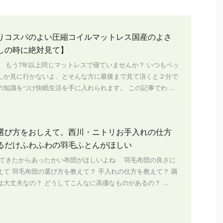
りコスパのよい圧縮コイルマットレス国産のよさ
しの時に絶対見て】
、 もう7年以上同じマットレスで寝ていませんか？ いつもベッ
しか見に行かないよ、とそんな方に最後まで見て頂くと２分で
知識をつけ快眠生活を手に入れられます。 この記事でわ ...
選び方をおしえて。西川・ニトリお手入れの仕方
るだけふわふわの羽毛ふとんがほしい
きたからあったかい布団がほしいよね 羽毛布団の良さに
えて 羽毛布団の選び方を教えて？ 手入れの仕方を教えて？ 購
大丈夫なの？ どうしてこんなに高価なものがあるの？ ...