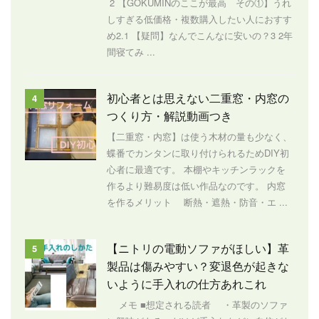
2 【GOKUMINのここが最高 その①】うれ
しすぎる低価格・複数購入したい人におすす
め2.1 【疑問】なんでこんなに安いの？3 2年
間寝てみ ...
初心者とは思えない二重窓・内窓の
4
つくり方・解説動画つき
【二重窓・内窓】は使う木材の量も少なく、
蝶番でカンタンに取り付けられるためDIY初
心者に最適です。 本棚やキッチンラックを
作るより難易度は低い作品なのです。 内窓
を作るメリット 断熱・遮熱・防音・エ ...
【ニトリの電動ソファがほしい】革
5
製品は傷みやすい？変退色が起きな
いように手入れの仕方あれこれ
メモ ■想定される読者 ・革製のソファ