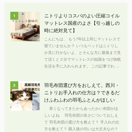
ニトリよりコスパのよい圧縮コイル
1
マットレス国産のよさ【引っ越しの
時に絶対見て】
こんにちは、 もう7年以上同じマットレスで
寝ていませんか？ いつもベッドはニトリし
か見に行かないよ、とそんな方に最後まで見
て頂くと２分でマットレスの知識をつけ快眠
生活を手に入れられます。 この記事でわ ...
羽毛布団選び方をおしえて。西川・
2
ニトリお手入れの仕方は？できるだ
けふわふわの羽毛ふとんがほしい
寒くなってきたからあったかい布団がほ
しいよね 羽毛布団の良さについておしえ
て 羽毛布団の選び方を教えて？ 手入れの仕
方を教えて？ 購入後の匂いは大丈夫なの？