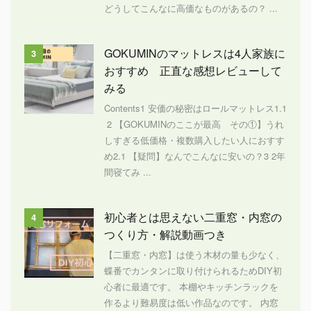
どうしてこんなに高価なものがあるの？ ...
GOKUMINのマットレスは4人家族に
3
おすすめ 正直な感想レビューして
みる
Contents1 安価の秘密はロールマットレス1.1
2 【GOKUMINのここが最高 その①】うれ
しすぎる低価格・複数購入したい人におすす
め2.1 【疑問】なんでこんなに安いの？3 2年
間寝てみ ...
初心者とは思えない二重窓・内窓の
4
つくり方・解説動画つき
【二重窓・内窓】は使う木材の量も少なく、
蝶番でカンタンに取り付けられるためDIY初
心者に最適です。 本棚やキッチンラックを
作るより難易度は低い作品なのです。 内窓