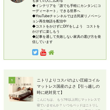
も多くの人に広める
◆インテリアを「誰でも手軽にカンタンにコ
ーディーネート」できる世界へ
◆YouTubeチャンネルでは古民家リノベーシ
ョン再生物語を配信中
◆コストをかけずにDIYをしよう コストを
かけずに楽しもう
◆記事を通して失敗しない家具の選び方を発
信しています
ニトリよりコスパのよい圧縮コイル
1
マットレス国産のよさ【引っ越しの
時に絶対見て】
こんにちは、 もう7年以上同じマットレスで
寝ていませんか？ いつもベッドはニトリし