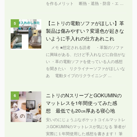
を作るメリット 断熱・遮熱・防音・エ ...
【ニトリの電動ソファがほしい】革
5
製品は傷みやすい？変退色が起きな
いように手入れの仕方あれこれ
メモ ■想定される読者 ・革製のソファ
に興味がある、だけど手入れなどに自信がな
い ・革の電動ソファを使っている人の感想
を聞きたい リクライナーソファがほしいな
あ 電動タイプのリクライニング ...
ニトリのNスリープとGOKUMINの
6
マットレスを1年間使ってみた感
想 最低でも20㎝厚ある寝心地
安いのにじょうぶなポケットコイルマットレ
スGOKUMINのマットレスが気になる 筆者が
実際に１年間使用した感想を書きます！ 筆