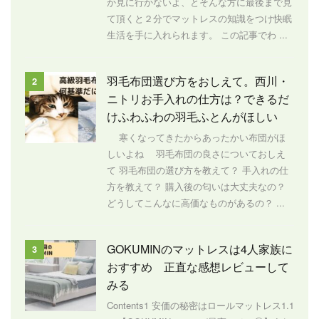
か見に行かないよ、とそんな方に最後まで見
て頂くと２分でマットレスの知識をつけ快眠
生活を手に入れられます。 この記事でわ ...
羽毛布団選び方をおしえて。西川・
2
ニトリお手入れの仕方は？できるだ
けふわふわの羽毛ふとんがほしい
寒くなってきたからあったかい布団がほ
しいよね 羽毛布団の良さについておしえ
て 羽毛布団の選び方を教えて？ 手入れの仕
方を教えて？ 購入後の匂いは大丈夫なの？
どうしてこんなに高価なものがあるの？ ...
GOKUMINのマットレスは4人家族に
3
おすすめ 正直な感想レビューして
みる
Contents1 安価の秘密はロールマットレス1.1