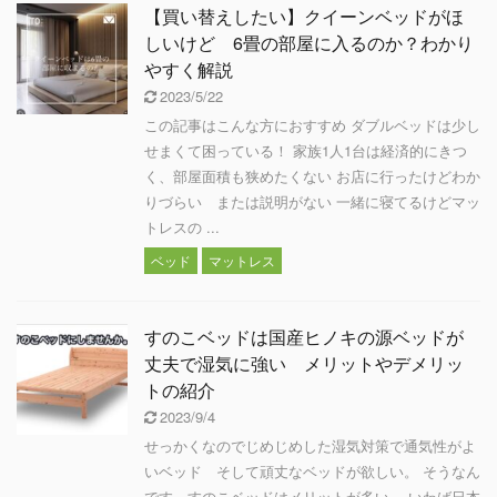
【買い替えしたい】クイーンベッドがほ
しいけど 6畳の部屋に入るのか？わかり
やすく解説
2023/5/22
この記事はこんな方におすすめ ダブルベッドは少し
せまくて困っている！ 家族1人1台は経済的にきつ
く、部屋面積も狭めたくない お店に行ったけどわか
りづらい または説明がない 一緒に寝てるけどマッ
トレスの ...
ベッド
マットレス
すのこベッドは国産ヒノキの源ベッドが
丈夫で湿気に強い メリットやデメリッ
トの紹介
2023/9/4
せっかくなのでじめじめした湿気対策で通気性がよ
いベッド そして頑丈なベッドが欲しい。 そうなん
です。すのこベッドはメリットが多い。 いわば日本