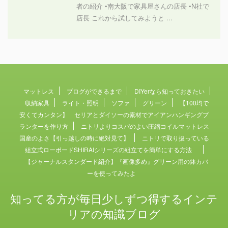
者の紹介 •南大阪で家具屋さんの店長 •N社で
店長 これから試してみようと ...
マットレス
ブログができるまで
DIYerなら知っておきたい
収納家具
ライト・照明
ソファ
グリーン
【100均で
安くてカンタン】 セリアとダイソーの素材でアイアンハンギングプ
ランターを作り方
ニトリよりコスパのよい圧縮コイルマットレス
国産のよさ【引っ越しの時に絶対見て】
ニトリで取り扱っている
組立式ローボードSHIRAIシリーズの組立てを簡単にする方法
【ジャーナルスタンダード紹介】『画像多め』グリーン用の鉢カバ
ーを使ってみたよ
知ってる方が毎日少しずつ得するインテ
リアの知識ブログ