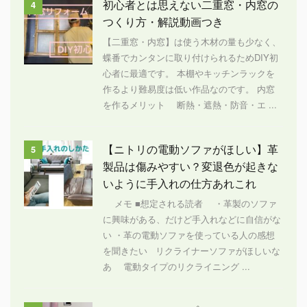
初心者とは思えない二重窓・内窓の
4
つくり方・解説動画つき
【二重窓・内窓】は使う木材の量も少なく、
蝶番でカンタンに取り付けられるためDIY初
心者に最適です。 本棚やキッチンラックを
作るより難易度は低い作品なのです。 内窓
を作るメリット 断熱・遮熱・防音・エ ...
【ニトリの電動ソファがほしい】革
5
製品は傷みやすい？変退色が起きな
いように手入れの仕方あれこれ
メモ ■想定される読者 ・革製のソファ
に興味がある、だけど手入れなどに自信がな
い ・革の電動ソファを使っている人の感想
を聞きたい リクライナーソファがほしいな
あ 電動タイプのリクライニング ...