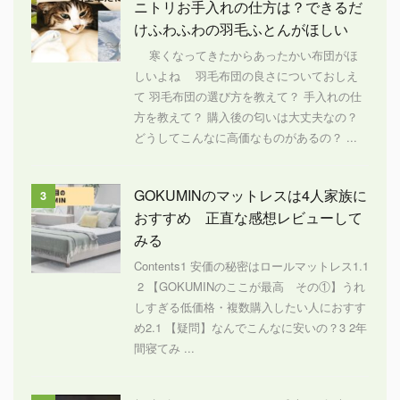
ニトリお手入れの仕方は？できるだ
けふわふわの羽毛ふとんがほしい
寒くなってきたからあったかい布団がほ
しいよね 羽毛布団の良さについておしえ
て 羽毛布団の選び方を教えて？ 手入れの仕
方を教えて？ 購入後の匂いは大丈夫なの？
どうしてこんなに高価なものがあるの？ ...
GOKUMINのマットレスは4人家族に
3
おすすめ 正直な感想レビューして
みる
Contents1 安価の秘密はロールマットレス1.1
2 【GOKUMINのここが最高 その①】うれ
しすぎる低価格・複数購入したい人におすす
め2.1 【疑問】なんでこんなに安いの？3 2年
間寝てみ ...