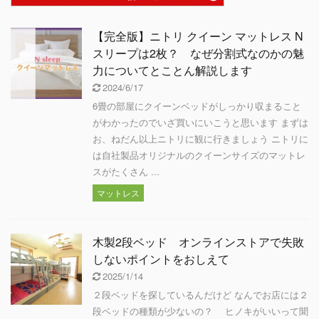
【完全版】ニトリ クイーン マットレス N
スリープは2枚？ なぜ分割式なのかの魅
力についてとことん解説します
2024/6/17
6畳の部屋にクイーンベッドがしっかり収まること
がわかったのでいざ買いにいこうと思います まずは
お、ねだん以上ニトリに観に行きましょう ニトリに
は自社製品オリジナルのクイーンサイズのマットレ
スがたくさん ...
マットレス
木製2段ベッド オンラインストアで失敗
しないポイントをおしえて
2025/1/14
２段ベッドを探しているんだけど なんでお店には２
段ベッドの種類が少ないの？ ヒノキがいいって聞