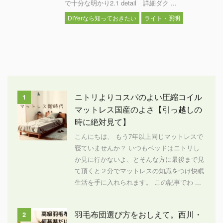
で十分な明かり2.1 detail 詳細ダク ...
DIYerなら知っておきたい
ライト・照明
ニトリよりコスパのよい圧縮コイル
1
マットレス国産のよさ【引っ越しの
時に絶対見て】
こんにちは、 もう7年以上同じマットレスで
寝ていませんか？ いつもベッドはニトリし
か見に行かないよ、とそんな方に最後まで見
て頂くと２分でマットレスの知識をつけ快眠
生活を手に入れられます。 この記事でわ ...
羽毛布団選び方をおしえて。西川・
2