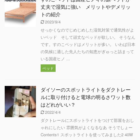
丈夫で湿気に強い メリットやデメリッ
トの紹介
2023/9/4
せっかくなのでじめじめした湿気対策で通気性がよ
いベッド そして頑丈なベッドが欲しい。 そうなん
です。すのこベッドはメリットが多い。 いわば日本
の気候に適した先人たちの知恵がぎゅっと詰まって
いる国産ヒノ ...
ベッド
ダイソーのスポットライトをダクトレー
ルに取り付けると電球の明るさワット数
はどれがいい？
2022/4/4
ダクトレールにスポットライトをつけて部屋をおし
ゃれにしたい 雰囲気がよくなるなあ そうでしょー
Contents1 スポットライトを使ってみました2 40W