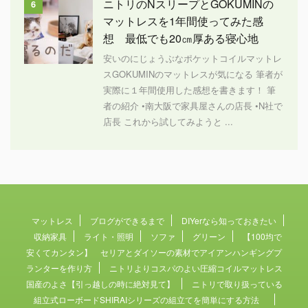
ニトリのNスリープとGOKUMINの
6
マットレスを1年間使ってみた感
想 最低でも20㎝厚ある寝心地
安いのにじょうぶなポケットコイルマットレ
スGOKUMINのマットレスが気になる 筆者が
実際に１年間使用した感想を書きます！ 筆
者の紹介 •南大阪で家具屋さんの店長 •N社で
店長 これから試してみようと ...
マットレス
ブログができるまで
DIYerなら知っておきたい
収納家具
ライト・照明
ソファ
グリーン
【100均で
安くてカンタン】 セリアとダイソーの素材でアイアンハンギングプ
ランターを作り方
ニトリよりコスパのよい圧縮コイルマットレス
国産のよさ【引っ越しの時に絶対見て】
ニトリで取り扱っている
組立式ローボードSHIRAIシリーズの組立てを簡単にする方法