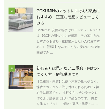
GOKUMINのマットレスは4人家族に
3
おすすめ 正直な感想レビューして
みる
Contents1 安価の秘密はロールマットレス1.1
2 【GOKUMINのここが最高 その①】うれ
しすぎる低価格・複数購入したい人におすす
め2.1 【疑問】なんでこんなに安いの？3 2年
間寝てみ ...
初心者とは思えない二重窓・内窓の
4
つくり方・解説動画つき
【二重窓・内窓】は使う木材の量も少なく、
蝶番でカンタンに取り付けられるためDIY初
心者に最適です。 本棚やキッチンラックを
作るより難易度は低い作品なのです。 内窓
を作るメリット 断熱・遮熱・防音・エ ...