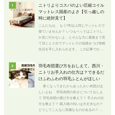
ニトリよりコスパのよい圧縮コイル
1
マットレス国産のよさ【引っ越しの
時に絶対見て】
こんにちは、 もう7年以上同じマットレスで
寝ていませんか？ いつもベッドはニトリし
か見に行かないよ、とそんな方に最後まで見
て頂くと２分でマットレスの知識をつけ快眠
生活を手に入れられます。 この記事でわ ...
羽毛布団選び方をおしえて。西川・
2
ニトリお手入れの仕方は？できるだ
けふわふわの羽毛ふとんがほしい
寒くなってきたからあったかい布団がほ
しいよね 羽毛布団の良さについておしえ
て 羽毛布団の選び方を教えて？ 手入れの仕
方を教えて？ 購入後の匂いは大丈夫なの？
どうしてこんなに高価なものがあるの？ ...