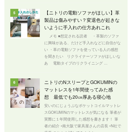
【ニトリの電動ソファがほしい】革
5
製品は傷みやすい？変退色が起きな
いように手入れの仕方あれこれ
メモ ■想定される読者 ・革製のソファ
に興味がある、だけど手入れなどに自信がな
い ・革の電動ソファを使っている人の感想
を聞きたい リクライナーソファがほしいな
あ 電動タイプのリクライニング ...
ニトリのNスリープとGOKUMINの
6
マットレスを1年間使ってみた感
想 最低でも20㎝厚ある寝心地
安いのにじょうぶなポケットコイルマットレ
スGOKUMINのマットレスが気になる 筆者が
実際に１年間使用した感想を書きます！ 筆
者の紹介 •南大阪で家具屋さんの店長 •N社で