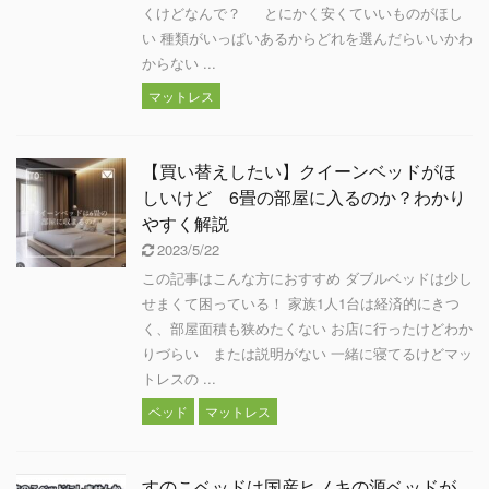
くけどなんで？ とにかく安くていいものがほし
い 種類がいっぱいあるからどれを選んだらいいかわ
からない ...
マットレス
【買い替えしたい】クイーンベッドがほ
しいけど 6畳の部屋に入るのか？わかり
やすく解説
2023/5/22
この記事はこんな方におすすめ ダブルベッドは少し
せまくて困っている！ 家族1人1台は経済的にきつ
く、部屋面積も狭めたくない お店に行ったけどわか
りづらい または説明がない 一緒に寝てるけどマッ
トレスの ...
ベッド
マットレス
すのこベッドは国産ヒノキの源ベッドが