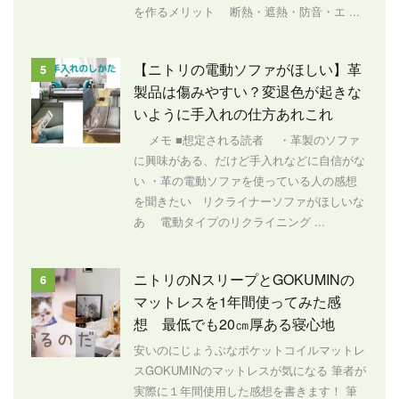
を作るメリット 断熱・遮熱・防音・エ ...
【ニトリの電動ソファがほしい】革
5
製品は傷みやすい？変退色が起きな
いように手入れの仕方あれこれ
メモ ■想定される読者 ・革製のソファ
に興味がある、だけど手入れなどに自信がな
い ・革の電動ソファを使っている人の感想
を聞きたい リクライナーソファがほしいな
あ 電動タイプのリクライニング ...
ニトリのNスリープとGOKUMINの
6
マットレスを1年間使ってみた感
想 最低でも20㎝厚ある寝心地
安いのにじょうぶなポケットコイルマットレ
スGOKUMINのマットレスが気になる 筆者が
実際に１年間使用した感想を書きます！ 筆