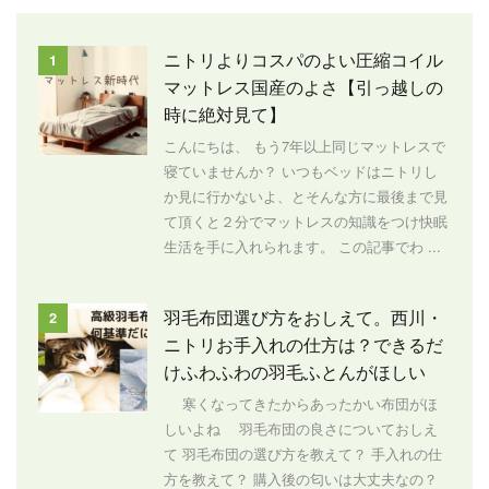
ニトリよりコスパのよい圧縮コイル
1
マットレス国産のよさ【引っ越しの
時に絶対見て】
こんにちは、 もう7年以上同じマットレスで
寝ていませんか？ いつもベッドはニトリし
か見に行かないよ、とそんな方に最後まで見
て頂くと２分でマットレスの知識をつけ快眠
生活を手に入れられます。 この記事でわ ...
羽毛布団選び方をおしえて。西川・
2
ニトリお手入れの仕方は？できるだ
けふわふわの羽毛ふとんがほしい
寒くなってきたからあったかい布団がほ
しいよね 羽毛布団の良さについておしえ
て 羽毛布団の選び方を教えて？ 手入れの仕
方を教えて？ 購入後の匂いは大丈夫なの？