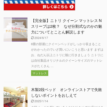
【完全版】ニトリ クイーン マットレス N
スリープは2枚？ なぜ分割式なのかの魅
力についてとことん解説します
2024/6/17
6畳の部屋にクイーンベッドがしっかり収まること
がわかったのでいざ買いにいこうと思います まずは
お、ねだん以上ニトリに観に行きましょう ニトリに
は自社製品オリジナルのクイーンサイズのマットレ
スがたくさん ...
マットレス
木製2段ベッド オンラインストアで失敗
しないポイントをおしえて
2025/1/14