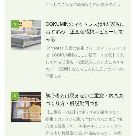
どうしてこんなに高価なものがあるの？ ...
GOKUMINのマットレスは4人家族に
3
おすすめ 正直な感想レビューして
みる
Contents1 安価の秘密はロールマットレス1.1
2 【GOKUMINのここが最高 その①】うれ
しすぎる低価格・複数購入したい人におすす
め2.1 【疑問】なんでこんなに安いの？3 2年
間寝てみ ...
初心者とは思えない二重窓・内窓の
4
つくり方・解説動画つき
【二重窓・内窓】は使う木材の量も少なく、
蝶番でカンタンに取り付けられるためDIY初
心者に最適です。 本棚やキッチンラックを
作るより難易度は低い作品なのです。 内窓