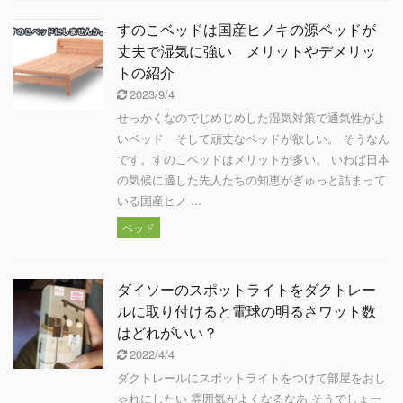
すのこベッドは国産ヒノキの源ベッドが
丈夫で湿気に強い メリットやデメリッ
トの紹介
2023/9/4
せっかくなのでじめじめした湿気対策で通気性がよ
いベッド そして頑丈なベッドが欲しい。 そうなん
です。すのこベッドはメリットが多い。 いわば日本
の気候に適した先人たちの知恵がぎゅっと詰まって
いる国産ヒノ ...
ベッド
ダイソーのスポットライトをダクトレー
ルに取り付けると電球の明るさワット数
はどれがいい？
2022/4/4
ダクトレールにスポットライトをつけて部屋をおし
ゃれにしたい 雰囲気がよくなるなあ そうでしょー