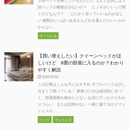
２段ベッドを探しているんだけど なんでお店には２
段ベッドの種類が少ないの？ ヒノキがいいって聞
くけどなんで？ とにかく安くていいものがほし
い 種類がいっぱいあるからどれを選んだらいいかわ
からない ...
マットレス
【買い替えしたい】クイーンベッドがほ
しいけど 6畳の部屋に入るのか？わかり
やすく解説
2023/5/22
この記事はこんな方におすすめ ダブルベッドは少し
せまくて困っている！ 家族1人1台は経済的にきつ
く、部屋面積も狭めたくない お店に行ったけどわか
りづらい または説明がない 一緒に寝てるけどマッ
トレスの ...
ベッド
マットレス