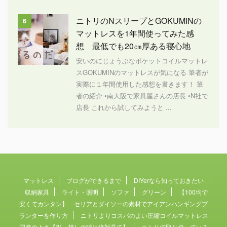
ニトリのNスリープとGOKUMINの
6
マットレスを1年間使ってみた感
想 最低でも20㎝厚ある寝心地
安いのにじょうぶなポケットコイルマットレ
スGOKUMINのマットレスが気になる 筆者が
実際に１年間使用した感想を書きます！ 筆
者の紹介 •南大阪で家具屋さんの店長 •N社で
店長 これから試してみようと ...
マットレス
ブログができるまで
DIYerなら知っておきたい
収納家具
ライト・照明
ソファ
グリーン
【100均で
安くてカンタン】 セリアとダイソーの素材でアイアンハンギングプ
ランターを作り方
ニトリよりコスパのよい圧縮コイルマットレス
国産のよさ【引っ越しの時に絶対見て】
ニトリで取り扱っている