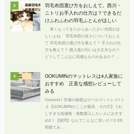
羽毛布団選び方をおしえて。西川・
2
ニトリお手入れの仕方は？できるだ
けふわふわの羽毛ふとんがほしい
寒くなってきたからあったかい布団がほ
しいよね 羽毛布団の良さについておしえ
て 羽毛布団の選び方を教えて？ 手入れの仕
方を教えて？ 購入後の匂いは大丈夫なの？
どうしてこんなに高価なものがあるの？ ...
GOKUMINのマットレスは4人家族に
3
おすすめ 正直な感想レビューして
みる
Contents1 安価の秘密はロールマットレス1.1
2 【GOKUMINのここが最高 その①】うれ
しすぎる低価格・複数購入したい人におすす
め2.1 【疑問】なんでこんなに安いの？3 2年
間寝てみ ...