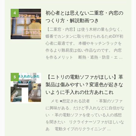
初心者とは思えない二重窓・内窓の
4
つくり方・解説動画つき
【二重窓・内窓】は使う木材の量も少なく、
蝶番でカンタンに取り付けられるためDIY初
心者に最適です。 本棚やキッチンラックを
作るより難易度は低い作品なのです。 内窓
を作るメリット 断熱・遮熱・防音・エ ...
【ニトリの電動ソファがほしい】革
5
製品は傷みやすい？変退色が起きな
いように手入れの仕方あれこれ
メモ ■想定される読者 ・革製のソファ
に興味がある、だけど手入れなどに自信がな
い ・革の電動ソファを使っている人の感想
を聞きたい リクライナーソファがほしいな
あ 電動タイプのリクライニング ...