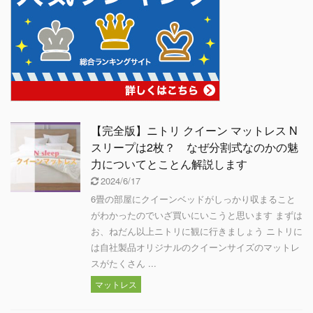
【完全版】ニトリ クイーン マットレス N
スリープは2枚？ なぜ分割式なのかの魅
力についてとことん解説します
2024/6/17
6畳の部屋にクイーンベッドがしっかり収まること
がわかったのでいざ買いにいこうと思います まずは
お、ねだん以上ニトリに観に行きましょう ニトリに
は自社製品オリジナルのクイーンサイズのマットレ
スがたくさん ...
マットレス