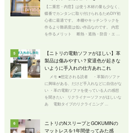
【二重窓・内窓】は使う木材の量も少なく、
蝶番でカンタンに取り付けられるためDIY初
心者に最適です。 本棚やキッチンラックを
作るより難易度は低い作品なのです。 内窓
を作るメリット 断熱・遮熱・防音・エ ...
【ニトリの電動ソファがほしい】革
5
製品は傷みやすい？変退色が起きな
いように手入れの仕方あれこれ
メモ ■想定される読者 ・革製のソファ
に興味がある、だけど手入れなどに自信がな
い ・革の電動ソファを使っている人の感想
を聞きたい リクライナーソファがほしいな
あ 電動タイプのリクライニング ...
ニトリのNスリープとGOKUMINの
6
マットレスを1年間使ってみた感