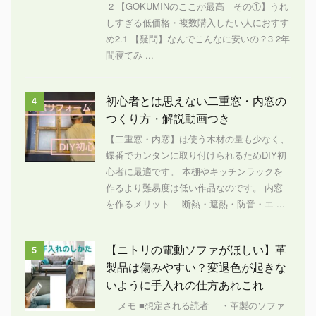
2 【GOKUMINのここが最高 その①】うれ
しすぎる低価格・複数購入したい人におすす
め2.1 【疑問】なんでこんなに安いの？3 2年
間寝てみ ...
初心者とは思えない二重窓・内窓の
4
つくり方・解説動画つき
【二重窓・内窓】は使う木材の量も少なく、
蝶番でカンタンに取り付けられるためDIY初
心者に最適です。 本棚やキッチンラックを
作るより難易度は低い作品なのです。 内窓
を作るメリット 断熱・遮熱・防音・エ ...
【ニトリの電動ソファがほしい】革
5
製品は傷みやすい？変退色が起きな
いように手入れの仕方あれこれ
メモ ■想定される読者 ・革製のソファ