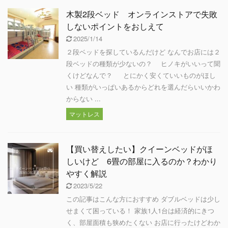
木製2段ベッド オンラインストアで失敗
しないポイントをおしえて
2025/1/14
２段ベッドを探しているんだけど なんでお店には２
段ベッドの種類が少ないの？ ヒノキがいいって聞
くけどなんで？ とにかく安くていいものがほし
い 種類がいっぱいあるからどれを選んだらいいかわ
からない ...
マットレス
【買い替えしたい】クイーンベッドがほ
しいけど 6畳の部屋に入るのか？わかり
やすく解説
2023/5/22
この記事はこんな方におすすめ ダブルベッドは少し
せまくて困っている！ 家族1人1台は経済的にきつ
く、部屋面積も狭めたくない お店に行ったけどわか