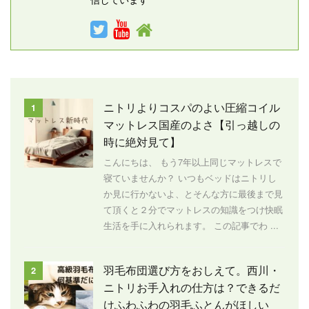
ニトリよりコスパのよい圧縮コイル
1
マットレス国産のよさ【引っ越しの
時に絶対見て】
こんにちは、 もう7年以上同じマットレスで
寝ていませんか？ いつもベッドはニトリし
か見に行かないよ、とそんな方に最後まで見
て頂くと２分でマットレスの知識をつけ快眠
生活を手に入れられます。 この記事でわ ...
羽毛布団選び方をおしえて。西川・
2
ニトリお手入れの仕方は？できるだ
けふわふわの羽毛ふとんがほしい