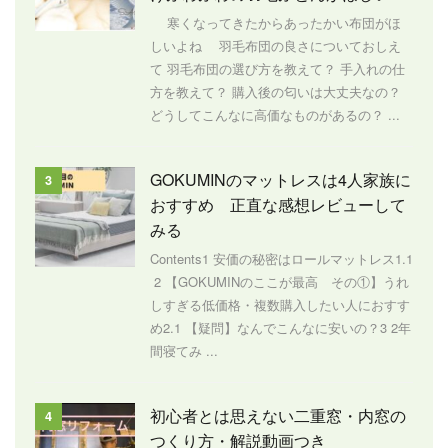
寒くなってきたからあったかい布団がほ
しいよね 羽毛布団の良さについておしえ
て 羽毛布団の選び方を教えて？ 手入れの仕
方を教えて？ 購入後の匂いは大丈夫なの？
どうしてこんなに高価なものがあるの？ ...
GOKUMINのマットレスは4人家族に
3
おすすめ 正直な感想レビューして
みる
Contents1 安価の秘密はロールマットレス1.1
2 【GOKUMINのここが最高 その①】うれ
しすぎる低価格・複数購入したい人におすす
め2.1 【疑問】なんでこんなに安いの？3 2年
間寝てみ ...
初心者とは思えない二重窓・内窓の
4
つくり方・解説動画つき