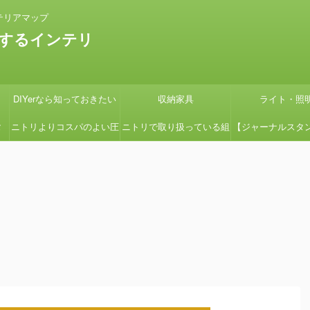
テリアマップ
するインテリ
DIYerなら知っておきたい
収納家具
ライト・照
タ
ニトリよりコスパのよい圧
ニトリで取り扱っている組
【ジャーナルスタ
の
縮コイルマットレス国産の
立式ローボードSHIRAIシ
紹介】『画像多め
グ
よさ【引っ越しの時に絶対
リーズの組立てを簡単にす
ン用の鉢カバーを
見て】
る方法
たよ