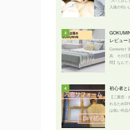
ついておし
入後の匂いは
GOKU
3
レビュー
Content
高 その①
問】なんでこ
初心者と
4
【二重窓・
れるためD
は低い作品な