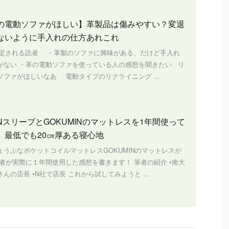
の電動ソファがほしい】革製品は傷みやすい？変退
ないように手入れの仕方あれこれ
定される読者 ・革製のソファに興味がある、だけど手入れ
がない ・革の電動ソファを使っている人の感想を聞きたい リ
ソファがほしいなあ 電動タイプのリクライニング ...
NスリープとGOKUMINのマットレスを1年間使って
 最低でも20㎝厚ある寝心地
ょうぶなポケットコイルマットレスGOKUMINのマットレスが
筆者が実際に１年間使用した感想を書きます！ 筆者の紹介 •南大
んの店長 •N社で店長 これから試してみようと ...