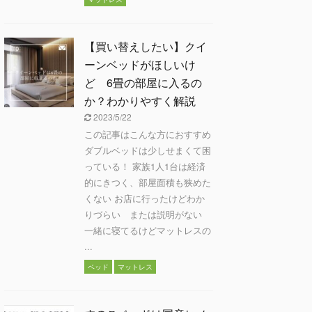
【買い替えしたい】クイ
ーンベッドがほしいけ
ど 6畳の部屋に入るの
か？わかりやすく解説
2023/5/22
この記事はこんな方におすすめ
ダブルベッドは少しせまくて困
っている！ 家族1人1台は経済
的にきつく、部屋面積も狭めた
くない お店に行ったけどわか
りづらい または説明がない
一緒に寝てるけどマットレスの
...
ベッド
マットレス