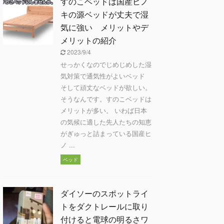
すのこベッドは国産ヒノ
キの源ベッドが丈夫で湿
気に強い メリットやデ
メリットの紹介
2023/9/4
せっかくなのでじめじめした湿
気対策で通気性がよいベッド
そして頑丈なベッドが欲しい。
そうなんです。すのこベッドは
メリットが多い。 いわば日本
の気候に適した先人たちの知恵
がぎゅっと詰まっている国産ヒ
ノ ...
ベッド
ダイソーのスポットライ
トをダクトレールに取り
付けると電球の明るさワ