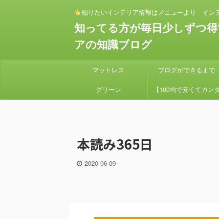
知りたいインテリア情報はメニューより イン
知ってる方が毎日少しずつ得
アの知識ブログ
マットレス
ブログができるまで
グリーン
【100均で安くてカン
ン】 セリアとダイソー
素材でアイアンハンギン
本読み365日
プランターを作り方
2020-06-09