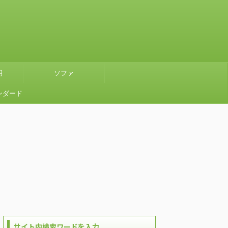
明
ソファ
ンダード
』グリー
使ってみ
サイト内検索ワードを入力