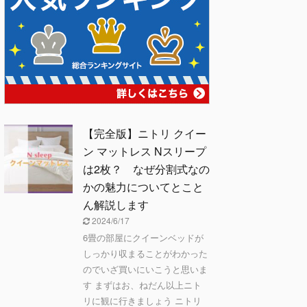
【完全版】ニトリ クイー
ン マットレス Nスリープ
は2枚？ なぜ分割式なの
かの魅力についてとこと
ん解説します
2024/6/17
6畳の部屋にクイーンベッドが
しっかり収まることがわかった
のでいざ買いにいこうと思いま
す まずはお、ねだん以上ニト
リに観に行きましょう ニトリ