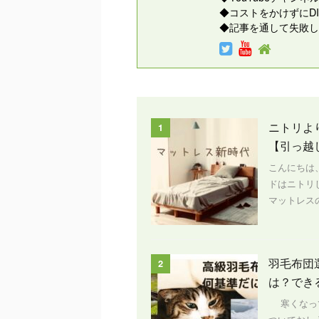
◆コストをかけずにD
◆記事を通して失敗し
ニトリよ
1
【引っ越
こんにちは
ドはニトリ
マットレスの
羽毛布団
2
は？でき
寒くなって