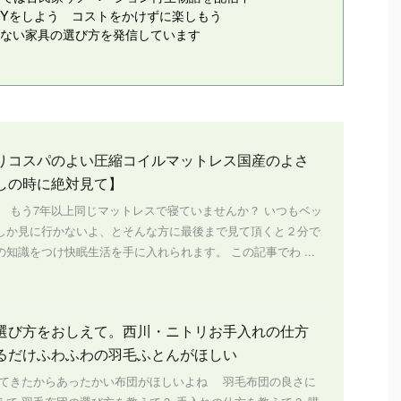
IYをしよう コストをかけずに楽しもう
ない家具の選び方を発信しています
りコスパのよい圧縮コイルマットレス国産のよさ
しの時に絶対見て】
、 もう7年以上同じマットレスで寝ていませんか？ いつもベッ
しか見に行かないよ、とそんな方に最後まで見て頂くと２分で
知識をつけ快眠生活を手に入れられます。 この記事でわ ...
選び方をおしえて。西川・ニトリお手入れの仕方
るだけふわふわの羽毛ふとんがほしい
きたからあったかい布団がほしいよね 羽毛布団の良さに