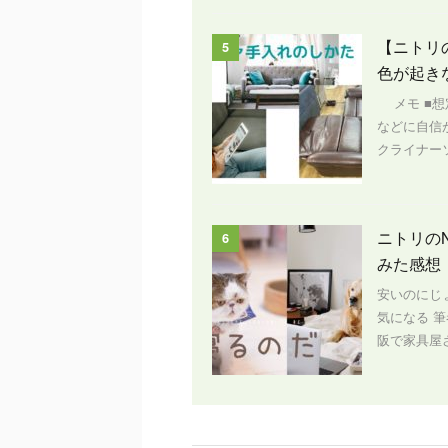
【ニトリ
5
色が起き
メモ ■想
などに自信
クライナー
ニトリの
6
みた感想
安いのにじ
気になる 
阪で家具屋さ