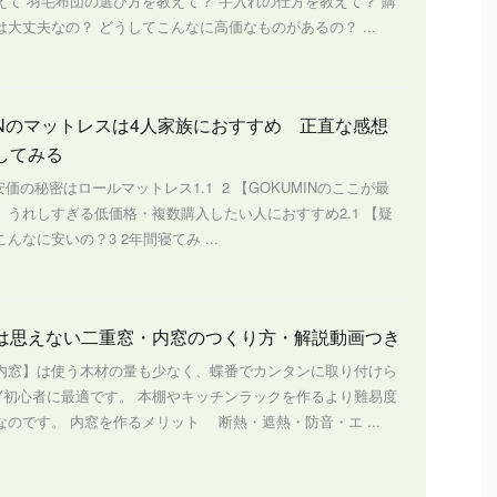
えて 羽毛布団の選び方を教えて？ 手入れの仕方を教えて？ 購
大丈夫なの？ どうしてこんなに高価なものがあるの？ ...
MINのマットレスは4人家族におすすめ 正直な感想
してみる
s1 安価の秘密はロールマットレス1.1 2 【GOKUMINのここが最
】うれしすぎる低価格・複数購入したい人におすすめ2.1 【疑
んなに安いの？3 2年間寝てみ ...
は思えない二重窓・内窓のつくり方・解説動画つき
内窓】は使う木材の量も少なく、蝶番でカンタンに取り付けら
IY初心者に最適です。 本棚やキッチンラックを作るより難易度
のです。 内窓を作るメリット 断熱・遮熱・防音・エ ...