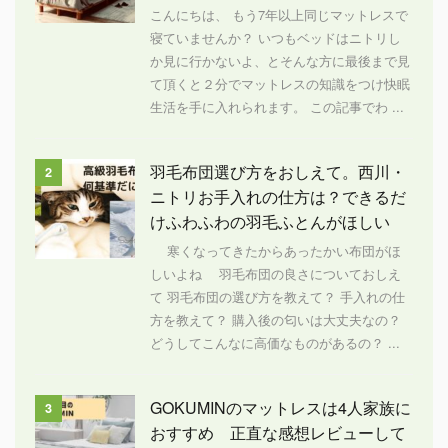
こんにちは、 もう7年以上同じマットレスで
寝ていませんか？ いつもベッドはニトリし
か見に行かないよ、とそんな方に最後まで見
て頂くと２分でマットレスの知識をつけ快眠
生活を手に入れられます。 この記事でわ ...
羽毛布団選び方をおしえて。西川・
2
ニトリお手入れの仕方は？できるだ
けふわふわの羽毛ふとんがほしい
寒くなってきたからあったかい布団がほ
しいよね 羽毛布団の良さについておしえ
て 羽毛布団の選び方を教えて？ 手入れの仕
方を教えて？ 購入後の匂いは大丈夫なの？
どうしてこんなに高価なものがあるの？ ...
GOKUMINのマットレスは4人家族に
3
おすすめ 正直な感想レビューして