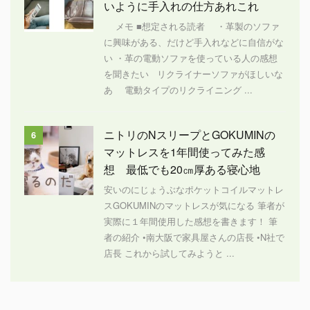
いように手入れの仕方あれこれ
メモ ■想定される読者 ・革製のソファ
に興味がある、だけど手入れなどに自信がな
い ・革の電動ソファを使っている人の感想
を聞きたい リクライナーソファがほしいな
あ 電動タイプのリクライニング ...
ニトリのNスリープとGOKUMINの
6
マットレスを1年間使ってみた感
想 最低でも20㎝厚ある寝心地
安いのにじょうぶなポケットコイルマットレ
スGOKUMINのマットレスが気になる 筆者が
実際に１年間使用した感想を書きます！ 筆
者の紹介 •南大阪で家具屋さんの店長 •N社で
店長 これから試してみようと ...