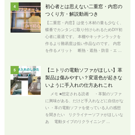
初心者とは思えない二重窓・内窓の
4
つくり方・解説動画つき
【二重窓・内窓】は使う木材の量も少なく、
蝶番でカンタンに取り付けられるためDIY初
心者に最適です。 本棚やキッチンラックを
作るより難易度は低い作品なのです。 内窓
を作るメリット 断熱・遮熱・防音・エ ...
【ニトリの電動ソファがほしい】革
5
製品は傷みやすい？変退色が起きな
いように手入れの仕方あれこれ
メモ ■想定される読者 ・革製のソファ
に興味がある、だけど手入れなどに自信がな
い ・革の電動ソファを使っている人の感想
を聞きたい リクライナーソファがほしいな
あ 電動タイプのリクライニング ...