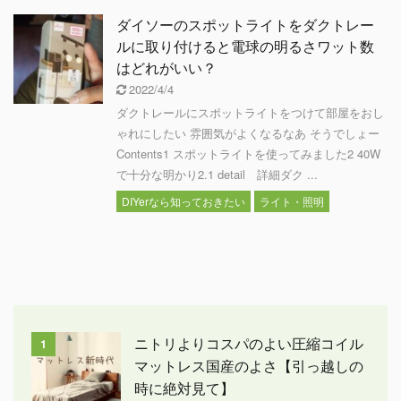
ダイソーのスポットライトをダクトレー
ルに取り付けると電球の明るさワット数
はどれがいい？
2022/4/4
ダクトレールにスポットライトをつけて部屋をおし
ゃれにしたい 雰囲気がよくなるなあ そうでしょー
Contents1 スポットライトを使ってみました2 40W
で十分な明かり2.1 detail 詳細ダク ...
DIYerなら知っておきたい
ライト・照明
ニトリよりコスパのよい圧縮コイル
1
マットレス国産のよさ【引っ越しの
時に絶対見て】