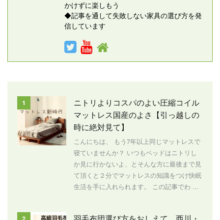
かけずに楽しもう
◆記事を通して失敗しない家具の選び方を発
信しています
ニトリよりコスパのよい圧縮コイル
1
マットレス国産のよさ【引っ越しの
時に絶対見て】
こんにちは、 もう7年以上同じマットレスで
寝ていませんか？ いつもベッドはニトリし
か見に行かないよ、とそんな方に最後まで見
て頂くと２分でマットレスの知識をつけ快眠
生活を手に入れられます。 この記事でわ ...
羽毛布団選び方をおしえて。西川・
2