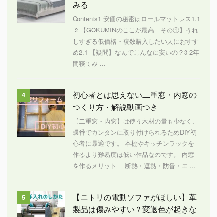
みる
Contents1 安価の秘密はロールマットレス1.1
2 【GOKUMINのここが最高 その①】うれ
しすぎる低価格・複数購入したい人におすす
め2.1 【疑問】なんでこんなに安いの？3 2年
間寝てみ ...
初心者とは思えない二重窓・内窓の
4
つくり方・解説動画つき
【二重窓・内窓】は使う木材の量も少なく、
蝶番でカンタンに取り付けられるためDIY初
心者に最適です。 本棚やキッチンラックを
作るより難易度は低い作品なのです。 内窓
を作るメリット 断熱・遮熱・防音・エ ...
【ニトリの電動ソファがほしい】革
5
製品は傷みやすい？変退色が起きな