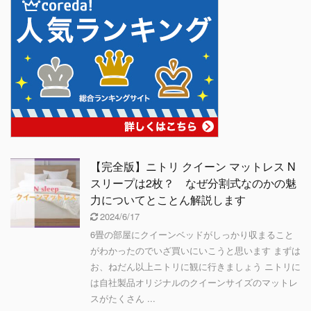
【完全版】ニトリ クイーン マットレス N
スリープは2枚？ なぜ分割式なのかの魅
力についてとことん解説します
2024/6/17
6畳の部屋にクイーンベッドがしっかり収まること
がわかったのでいざ買いにいこうと思います まずは
お、ねだん以上ニトリに観に行きましょう ニトリに
は自社製品オリジナルのクイーンサイズのマットレ
スがたくさん ...