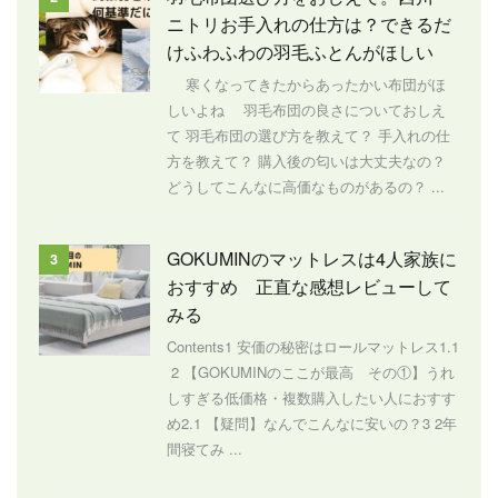
ニトリお手入れの仕方は？できるだ
けふわふわの羽毛ふとんがほしい
寒くなってきたからあったかい布団がほ
しいよね 羽毛布団の良さについておしえ
て 羽毛布団の選び方を教えて？ 手入れの仕
方を教えて？ 購入後の匂いは大丈夫なの？
どうしてこんなに高価なものがあるの？ ...
GOKUMINのマットレスは4人家族に
3
おすすめ 正直な感想レビューして
みる
Contents1 安価の秘密はロールマットレス1.1
2 【GOKUMINのここが最高 その①】うれ
しすぎる低価格・複数購入したい人におすす
め2.1 【疑問】なんでこんなに安いの？3 2年
間寝てみ ...