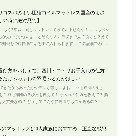
りコスパのよい圧縮コイルマットレス国産のよさ
しの時に絶対見て】
、 もう7年以上同じマットレスで寝ていませんか？ いつもベッ
しか見に行かないよ、とそんな方に最後まで見て頂くと２分で
知識をつけ快眠生活を手に入れられます。 この記事でわ ...
選び方をおしえて。西川・ニトリお手入れの仕方
るだけふわふわの羽毛ふとんがほしい
きたからあったかい布団がほしいよね 羽毛布団の良さに
えて 羽毛布団の選び方を教えて？ 手入れの仕方を教えて？ 購
大丈夫なの？ どうしてこんなに高価なものがあるの？ ...
MINのマットレスは4人家族におすすめ 正直な感想