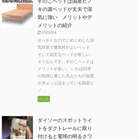
すのこベッドは国産ヒノ
キの源ベッドが丈夫で湿
気に強い メリットやデ
メリットの紹介
2023/9/4
せっかくなのでじめじめした湿
気対策で通気性がよいベッド
そして頑丈なベッドが欲しい。
そうなんです。すのこベッドは
メリットが多い。 いわば日本
の気候に適した先人たちの知恵
がぎゅっと詰まっている国産ヒ
ノ ...
ベッド
ダイソーのスポットライ
トをダクトレールに取り
付けると電球の明るさワ