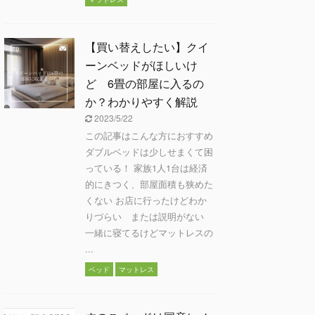
【買い替えしたい】クイ
ーンベッドがほしいけ
ど 6畳の部屋に入るの
か？わかりやすく解説
2023/5/22
この記事はこんな方におすすめ
ダブルベッドは少しせまくて困
っている！ 家族1人1台は経済
的にきつく、部屋面積も狭めた
くない お店に行ったけどわか
りづらい または説明がない
一緒に寝てるけどマットレスの
...
ベッド
マットレス