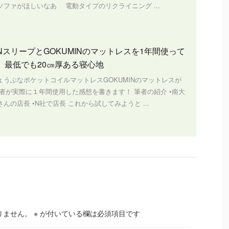
ソファがほしいなあ 電動タイプのリクライニング ...
NスリープとGOKUMINのマットレスを1年間使って
 最低でも20㎝厚ある寝心地
ょうぶなポケットコイルマットレスGOKUMINのマットレスが
筆者が実際に１年間使用した感想を書きます！ 筆者の紹介 •南大
んの店長 •N社で店長 これから試してみようと ...
りません。
※
が付いている欄は必須項目です