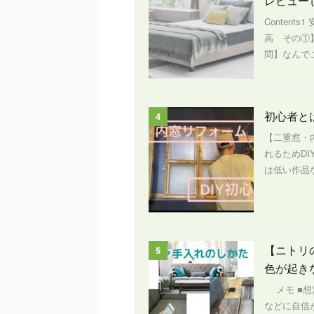
レビュー
Content
高 その①
問】なんでこ
初心者と
4
【二重窓・
れるためD
は低い作品な
【ニトリ
5
色が起き
メモ ■想
などに自信