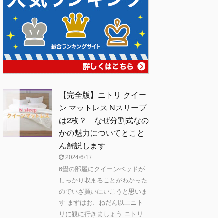
【完全版】ニトリ クイー
ン マットレス Nスリープ
は2枚？ なぜ分割式なの
かの魅力についてとこと
ん解説します
2024/6/17
6畳の部屋にクイーンベッドが
しっかり収まることがわかった
のでいざ買いにいこうと思いま
す まずはお、ねだん以上ニト
リに観に行きましょう ニトリ