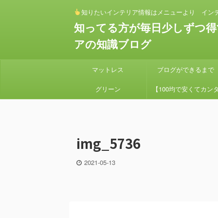
知りたいインテリア情報はメニューより イン
知ってる方が毎日少しずつ得
アの知識ブログ
マットレス
ブログができるまで
グリーン
【100均で安くてカン
ン】 セリアとダイソー
素材でアイアンハンギン
img_5736
プランターを作り方
2021-05-13