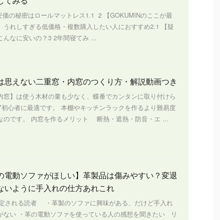
してみる
s1 安価の秘密はロールマットレス1.1 2 【GOKUMINのここが最
】うれしすぎる低価格・複数購入したい人におすすめ2.1 【疑
んなに安いの？3 2年間寝てみ ...
は思えない二重窓・内窓のつくり方・解説動画つき
内窓】は使う木材の量も少なく、蝶番でカンタンに取り付けら
IY初心者に最適です。 本棚やキッチンラックを作るより難易度
のです。 内窓を作るメリット 断熱・遮熱・防音・エ ...
の電動ソファがほしい】革製品は傷みやすい？変退
ないように手入れの仕方あれこれ
定される読者 ・革製のソファに興味がある、だけど手入れ
がない ・革の電動ソファを使っている人の感想を聞きたい リ