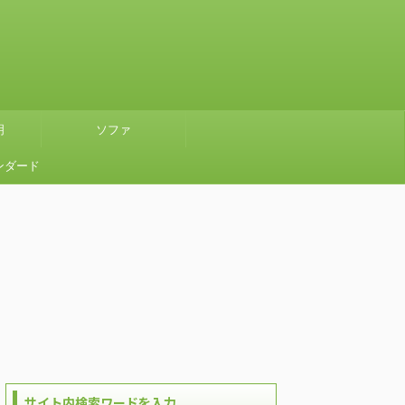
明
ソファ
ンダード
』グリー
使ってみ
サイト内検索ワードを入力