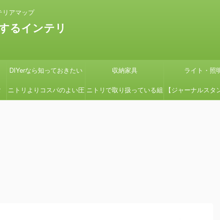
テリアマップ
するインテリ
DIYerなら知っておきたい
収納家具
ライト・照
タ
ニトリよりコスパのよい圧
ニトリで取り扱っている組
【ジャーナルスタ
の
縮コイルマットレス国産の
立式ローボードSHIRAIシ
紹介】『画像多め
グ
よさ【引っ越しの時に絶対
リーズの組立てを簡単にす
ン用の鉢カバーを
見て】
る方法
たよ