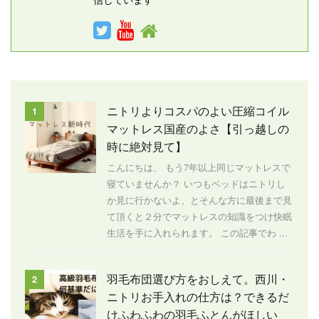
ニトリよりコスパのよい圧縮コイル
1
マットレス国産のよさ【引っ越しの
時に絶対見て】
こんにちは、 もう7年以上同じマットレスで
寝ていませんか？ いつもベッドはニトリし
か見に行かないよ、とそんな方に最後まで見
て頂くと２分でマットレスの知識をつけ快眠
生活を手に入れられます。 この記事でわ ...
羽毛布団選び方をおしえて。西川・
2
ニトリお手入れの仕方は？できるだ
けふわふわの羽毛ふとんがほしい