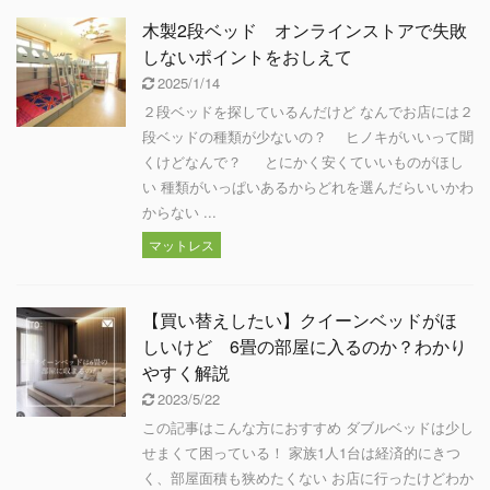
木製2段ベッド オンラインストアで失敗
しないポイントをおしえて
2025/1/14
２段ベッドを探しているんだけど なんでお店には２
段ベッドの種類が少ないの？ ヒノキがいいって聞
くけどなんで？ とにかく安くていいものがほし
い 種類がいっぱいあるからどれを選んだらいいかわ
からない ...
マットレス
【買い替えしたい】クイーンベッドがほ
しいけど 6畳の部屋に入るのか？わかり
やすく解説
2023/5/22
この記事はこんな方におすすめ ダブルベッドは少し
せまくて困っている！ 家族1人1台は経済的にきつ
く、部屋面積も狭めたくない お店に行ったけどわか