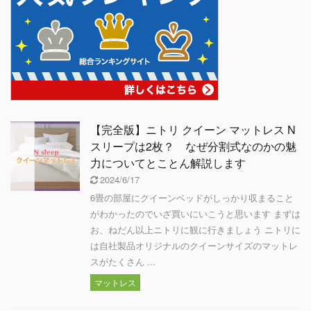
【完全版】ニトリ クイーン マットレス N
スリープは2枚？ なぜ分割式なのかの魅
力についてとことん解説します
2024/6/17
6畳の部屋にクイーンベッドがしっかり収まること
がわかったのでいざ買いにいこうと思います まずは
お、ねだん以上ニトリに観に行きましょう ニトリに
は自社製品オリジナルのクイーンサイズのマットレ
スがたくさん ...
マットレス