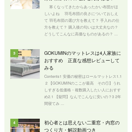
寒くなってきたからあったかい布団がほ
しいよね 羽毛布団の良さについておしえ
て 羽毛布団の選び方を教えて？ 手入れの仕
方を教えて？ 購入後の匂いは大丈夫なの？
どうしてこんなに高価なものがあるの？ ...
GOKUMINのマットレスは4人家族に
3
おすすめ 正直な感想レビューして
みる
Contents1 安価の秘密はロールマットレス1.1
2 【GOKUMINのここが最高 その①】うれ
しすぎる低価格・複数購入したい人におすす
め2.1 【疑問】なんでこんなに安いの？3 2年
間寝てみ ...
初心者とは思えない二重窓・内窓の
4
つくり方・解説動画つき