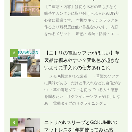
【二重窓・内窓】は使う木材の量も少なく、
蝶番でカンタンに取り付けられるためDIY初
心者に最適です。 本棚やキッチンラックを
作るより難易度は低い作品なのです。 内窓
を作るメリット 断熱・遮熱・防音・エ ...
【ニトリの電動ソファがほしい】革
5
製品は傷みやすい？変退色が起きな
いように手入れの仕方あれこれ
メモ ■想定される読者 ・革製のソファ
に興味がある、だけど手入れなどに自信がな
い ・革の電動ソファを使っている人の感想
を聞きたい リクライナーソファがほしいな
あ 電動タイプのリクライニング ...
ニトリのNスリープとGOKUMINの
6
マットレスを1年間使ってみた感