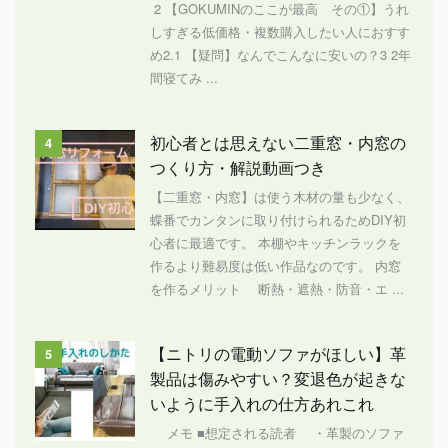
2 【GOKUMINのここが最高 その①】うれ
しすぎる低価格・複数購入したい人におすす
め2.1 【疑問】なんでこんなに安いの？3 2年
間寝てみ ...
初心者とは思えない二重窓・内窓の
4
つくり方・解説動画つき
【二重窓・内窓】は使う木材の量も少なく、
蝶番でカンタンに取り付けられるためDIY初
心者に最適です。 本棚やキッチンラックを
作るより難易度は低い作品なのです。 内窓
を作るメリット 断熱・遮熱・防音・エ ...
【ニトリの電動ソファがほしい】革
5
製品は傷みやすい？変退色が起きな
いように手入れの仕方あれこれ
メモ ■想定される読者 ・革製のソファ