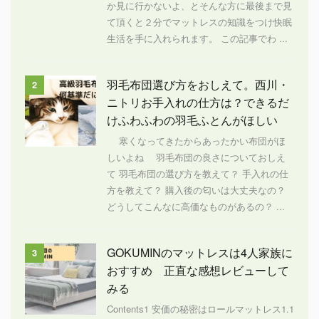
か見に行かないよ、とそんな方に最後まで見
て頂くと２分でマットレスの知識をつけ快眠
生活を手に入れられます。 この記事でわ ...
羽毛布団選び方をおしえて。西川・
2
ニトリお手入れの仕方は？できるだ
けふわふわの羽毛ふとんがほしい
寒くなってきたからあったかい布団がほ
しいよね 羽毛布団の良さについておしえ
て 羽毛布団の選び方を教えて？ 手入れの仕
方を教えて？ 購入後の匂いは大丈夫なの？
どうしてこんなに高価なものがあるの？ ...
GOKUMINのマットレスは4人家族に
3
おすすめ 正直な感想レビューして
みる
Contents1 安価の秘密はロールマットレス1.1