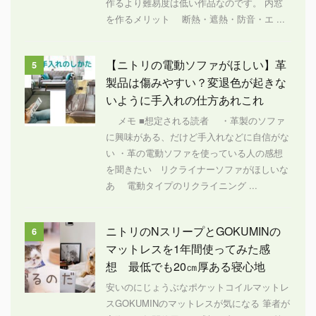
作るより難易度は低い作品なのです。 内窓
を作るメリット 断熱・遮熱・防音・エ ...
【ニトリの電動ソファがほしい】革
5
製品は傷みやすい？変退色が起きな
いように手入れの仕方あれこれ
メモ ■想定される読者 ・革製のソファ
に興味がある、だけど手入れなどに自信がな
い ・革の電動ソファを使っている人の感想
を聞きたい リクライナーソファがほしいな
あ 電動タイプのリクライニング ...
ニトリのNスリープとGOKUMINの
6
マットレスを1年間使ってみた感
想 最低でも20㎝厚ある寝心地
安いのにじょうぶなポケットコイルマットレ
スGOKUMINのマットレスが気になる 筆者が