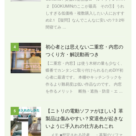
2 【GOKUMINのここが最高 その①】うれ
しすぎる低価格・複数購入したい人におすす
め2.1 【疑問】なんでこんなに安いの？3 2年
間寝てみ ...
初心者とは思えない二重窓・内窓の
4
つくり方・解説動画つき
【二重窓・内窓】は使う木材の量も少なく、
蝶番でカンタンに取り付けられるためDIY初
心者に最適です。 本棚やキッチンラックを
作るより難易度は低い作品なのです。 内窓
を作るメリット 断熱・遮熱・防音・エ ...
【ニトリの電動ソファがほしい】革
5
製品は傷みやすい？変退色が起きな
いように手入れの仕方あれこれ
メモ ■想定される読者 ・革製のソファ