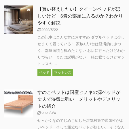
【買い替えしたい】クイーンベッドがほ
しいけど 6畳の部屋に入るのか？わかり
やすく解説
2023/5/22
この記事はこんな方におすすめ ダブルベッドは少し
せまくて困っている！ 家族1人1台は経済的にきつ
く、部屋面積も狭めたくない お店に行ったけどわか
りづらい または説明がない 一緒に寝てるけどマッ
トレスの ...
ベッド
マットレス
すのこベッドは国産ヒノキの源ベッドが
丈夫で湿気に強い メリットやデメリッ
トの紹介
2023/9/4
せっかくなのでじめじめした湿気対策で通気性がよ
いベッド そして頑丈なベッドが欲しい。 そうなん