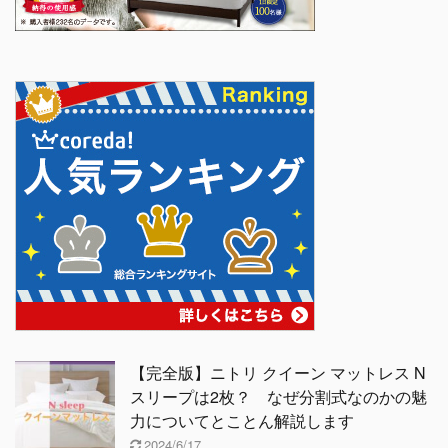
【完全版】ニトリ クイーン マットレス N
スリープは2枚？ なぜ分割式なのかの魅
力についてとことん解説します
2024/6/17