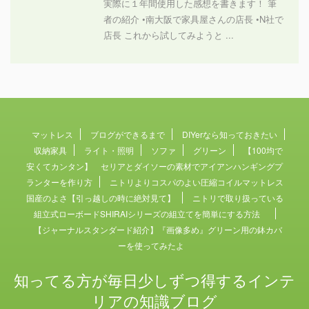
実際に１年間使用した感想を書きます！ 筆
者の紹介 •南大阪で家具屋さんの店長 •N社で
店長 これから試してみようと ...
マットレス
ブログができるまで
DIYerなら知っておきたい
収納家具
ライト・照明
ソファ
グリーン
【100均で
安くてカンタン】 セリアとダイソーの素材でアイアンハンギングプ
ランターを作り方
ニトリよりコスパのよい圧縮コイルマットレス
国産のよさ【引っ越しの時に絶対見て】
ニトリで取り扱っている
組立式ローボードSHIRAIシリーズの組立てを簡単にする方法
【ジャーナルスタンダード紹介】『画像多め』グリーン用の鉢カバ
ーを使ってみたよ
知ってる方が毎日少しずつ得するインテ
リアの知識ブログ