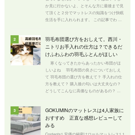
か見に行かないよ、とそんな方に最後まで見
て頂くと２分でマットレスの知識をつけ快眠
生活を手に入れられます。 この記事でわ ...
羽毛布団選び方をおしえて。西川・
2
ニトリお手入れの仕方は？できるだ
けふわふわの羽毛ふとんがほしい
寒くなってきたからあったかい布団がほ
しいよね 羽毛布団の良さについておしえ
て 羽毛布団の選び方を教えて？ 手入れの仕
方を教えて？ 購入後の匂いは大丈夫なの？
どうしてこんなに高価なものがあるの？ ...
GOKUMINのマットレスは4人家族に
3
おすすめ 正直な感想レビューして
みる
Contents1 安価の秘密はロールマットレス1.1