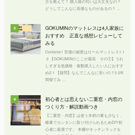
方を教えて？ 購入後の匂いは大丈夫なの？
どうしてこんなに高価なものがあるの？ ...
GOKUMINのマットレスは4人家族に
3
おすすめ 正直な感想レビューして
みる
Contents1 安価の秘密はロールマットレス1.1
2 【GOKUMINのここが最高 その①】うれ
しすぎる低価格・複数購入したい人におすす
め2.1 【疑問】なんでこんなに安いの？3 2年
間寝てみ ...
初心者とは思えない二重窓・内窓の
4
つくり方・解説動画つき
【二重窓・内窓】は使う木材の量も少なく、
蝶番でカンタンに取り付けられるためDIY初
心者に最適です。 本棚やキッチンラックを