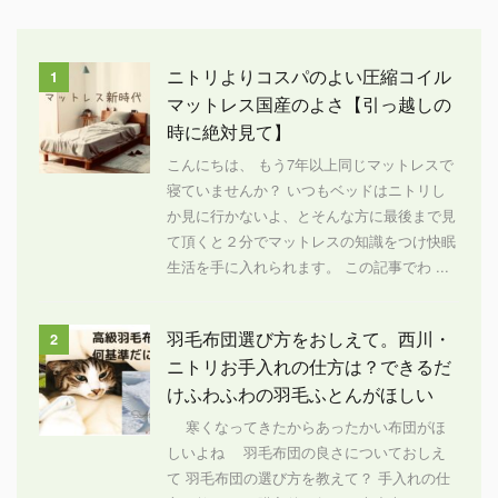
ニトリよりコスパのよい圧縮コイル
1
マットレス国産のよさ【引っ越しの
時に絶対見て】
こんにちは、 もう7年以上同じマットレスで
寝ていませんか？ いつもベッドはニトリし
か見に行かないよ、とそんな方に最後まで見
て頂くと２分でマットレスの知識をつけ快眠
生活を手に入れられます。 この記事でわ ...
羽毛布団選び方をおしえて。西川・
2
ニトリお手入れの仕方は？できるだ
けふわふわの羽毛ふとんがほしい
寒くなってきたからあったかい布団がほ
しいよね 羽毛布団の良さについておしえ
て 羽毛布団の選び方を教えて？ 手入れの仕