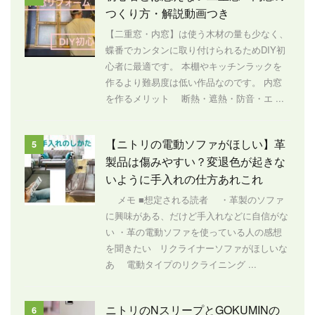
つくり方・解説動画つき
【二重窓・内窓】は使う木材の量も少なく、
蝶番でカンタンに取り付けられるためDIY初
心者に最適です。 本棚やキッチンラックを
作るより難易度は低い作品なのです。 内窓
を作るメリット 断熱・遮熱・防音・エ ...
【ニトリの電動ソファがほしい】革
5
製品は傷みやすい？変退色が起きな
いように手入れの仕方あれこれ
メモ ■想定される読者 ・革製のソファ
に興味がある、だけど手入れなどに自信がな
い ・革の電動ソファを使っている人の感想
を聞きたい リクライナーソファがほしいな
あ 電動タイプのリクライニング ...
ニトリのNスリープとGOKUMINの
6