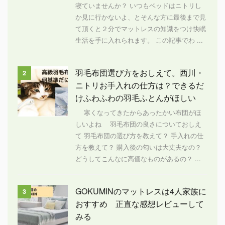
寝ていませんか？ いつもベッドはニトリし
か見に行かないよ、とそんな方に最後まで見
て頂くと２分でマットレスの知識をつけ快眠
生活を手に入れられます。 この記事でわ ...
羽毛布団選び方をおしえて。西川・
2
ニトリお手入れの仕方は？できるだ
けふわふわの羽毛ふとんがほしい
寒くなってきたからあったかい布団がほ
しいよね 羽毛布団の良さについておしえ
て 羽毛布団の選び方を教えて？ 手入れの仕
方を教えて？ 購入後の匂いは大丈夫なの？
どうしてこんなに高価なものがあるの？ ...
GOKUMINのマットレスは4人家族に
3
おすすめ 正直な感想レビューして
みる