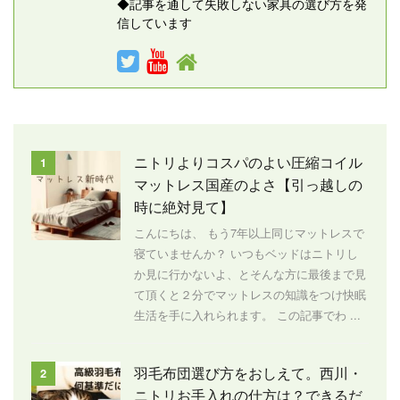
◆記事を通して失敗しない家具の選び方を発
信しています
ニトリよりコスパのよい圧縮コイル
1
マットレス国産のよさ【引っ越しの
時に絶対見て】
こんにちは、 もう7年以上同じマットレスで
寝ていませんか？ いつもベッドはニトリし
か見に行かないよ、とそんな方に最後まで見
て頂くと２分でマットレスの知識をつけ快眠
生活を手に入れられます。 この記事でわ ...
羽毛布団選び方をおしえて。西川・
2
ニトリお手入れの仕方は？できるだ