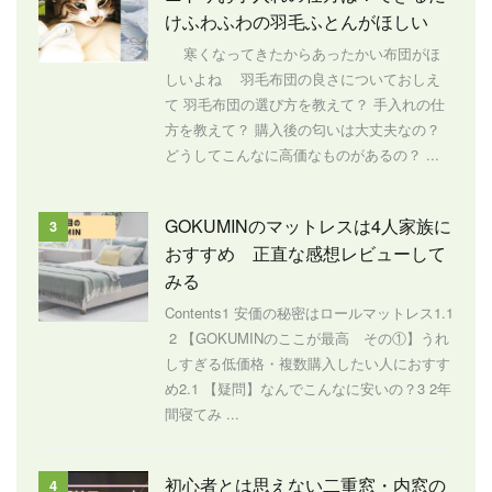
けふわふわの羽毛ふとんがほしい
寒くなってきたからあったかい布団がほ
しいよね 羽毛布団の良さについておしえ
て 羽毛布団の選び方を教えて？ 手入れの仕
方を教えて？ 購入後の匂いは大丈夫なの？
どうしてこんなに高価なものがあるの？ ...
GOKUMINのマットレスは4人家族に
3
おすすめ 正直な感想レビューして
みる
Contents1 安価の秘密はロールマットレス1.1
2 【GOKUMINのここが最高 その①】うれ
しすぎる低価格・複数購入したい人におすす
め2.1 【疑問】なんでこんなに安いの？3 2年
間寝てみ ...
初心者とは思えない二重窓・内窓の
4