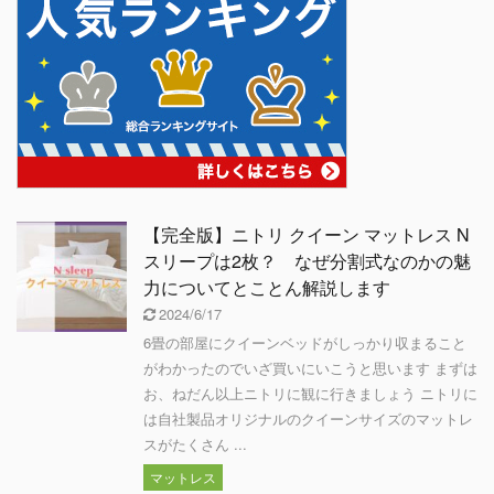
【完全版】ニトリ クイーン マットレス N
スリープは2枚？ なぜ分割式なのかの魅
力についてとことん解説します
2024/6/17
6畳の部屋にクイーンベッドがしっかり収まること
がわかったのでいざ買いにいこうと思います まずは
お、ねだん以上ニトリに観に行きましょう ニトリに
は自社製品オリジナルのクイーンサイズのマットレ
スがたくさん ...
マットレス