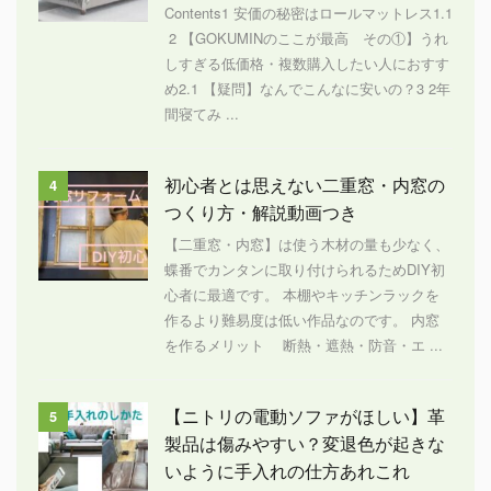
Contents1 安価の秘密はロールマットレス1.1
2 【GOKUMINのここが最高 その①】うれ
しすぎる低価格・複数購入したい人におすす
め2.1 【疑問】なんでこんなに安いの？3 2年
間寝てみ ...
初心者とは思えない二重窓・内窓の
4
つくり方・解説動画つき
【二重窓・内窓】は使う木材の量も少なく、
蝶番でカンタンに取り付けられるためDIY初
心者に最適です。 本棚やキッチンラックを
作るより難易度は低い作品なのです。 内窓
を作るメリット 断熱・遮熱・防音・エ ...
【ニトリの電動ソファがほしい】革
5
製品は傷みやすい？変退色が起きな
いように手入れの仕方あれこれ