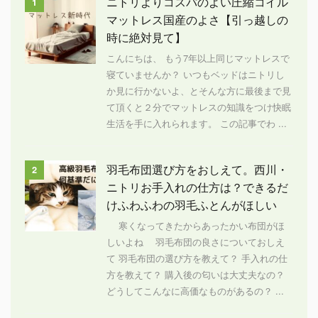
ニトリよりコスパのよい圧縮コイル
1
マットレス国産のよさ【引っ越しの
時に絶対見て】
こんにちは、 もう7年以上同じマットレスで
寝ていませんか？ いつもベッドはニトリし
か見に行かないよ、とそんな方に最後まで見
て頂くと２分でマットレスの知識をつけ快眠
生活を手に入れられます。 この記事でわ ...
羽毛布団選び方をおしえて。西川・
2
ニトリお手入れの仕方は？できるだ
けふわふわの羽毛ふとんがほしい
寒くなってきたからあったかい布団がほ
しいよね 羽毛布団の良さについておしえ
て 羽毛布団の選び方を教えて？ 手入れの仕
方を教えて？ 購入後の匂いは大丈夫なの？
どうしてこんなに高価なものがあるの？ ...