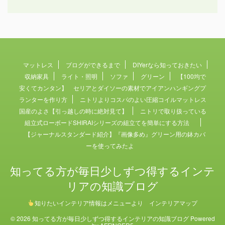
マットレス
ブログができるまで
DIYerなら知っておきたい
収納家具
ライト・照明
ソファ
グリーン
【100均で
安くてカンタン】 セリアとダイソーの素材でアイアンハンギングプ
ランターを作り方
ニトリよりコスパのよい圧縮コイルマットレス
国産のよさ【引っ越しの時に絶対見て】
ニトリで取り扱っている
組立式ローボードSHIRAIシリーズの組立てを簡単にする方法
【ジャーナルスタンダード紹介】『画像多め』グリーン用の鉢カバ
ーを使ってみたよ
知ってる方が毎日少しずつ得するインテ
リアの知識ブログ
知りたいインテリア情報はメニューより インテリアマップ
© 2026 知ってる方が毎日少しずつ得するインテリアの知識ブログ Powered