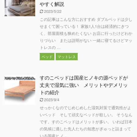
やすく解説
2023/5/22
この記事はこんな方におすすめ ダブルベッドは少し
せまくて困っている！ 家族1人1台は経済的にきつ
く、部屋面積も狭めたくない お店に行ったけどわか
りづらい または説明がない 一緒に寝てるけどマッ
トレスの ...
ベッド
マットレス
すのこベッドは国産ヒノキの源ベッドが
丈夫で湿気に強い メリットやデメリッ
トの紹介
2023/9/4
せっかくなのでじめじめした湿気対策で通気性がよ
いベッド そして頑丈なベッドが欲しい。 そうなん
です。すのこベッドはメリットが多い。 いわば日本
の気候に適した先人たちの知恵がぎゅっと詰まって
いる国産ヒノ ...