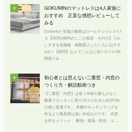
GOKUMINのマットレスは4人家族に
3
おすすめ 正直な感想レビューして
みる
Contents1 安価の秘密はロールマットレス1.1
2 【GOKUMINのここが最高 その①】うれ
しすぎる低価格・複数購入したい人におすす
め2.1 【疑問】なんでこんなに安いの？3 2年
間寝てみ ...
初心者とは思えない二重窓・内窓の
4
つくり方・解説動画つき
【二重窓・内窓】は使う木材の量も少なく、
蝶番でカンタンに取り付けられるためDIY初
心者に最適です。 本棚やキッチンラックを
作るより難易度は低い作品なのです。 内窓
を作るメリット 断熱・遮熱・防音・エ ...