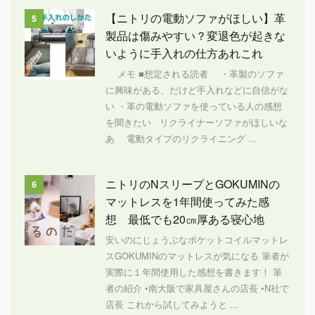
【ニトリの電動ソファがほしい】革
5
製品は傷みやすい？変退色が起きな
いように手入れの仕方あれこれ
メモ ■想定される読者 ・革製のソファ
に興味がある、だけど手入れなどに自信がな
い ・革の電動ソファを使っている人の感想
を聞きたい リクライナーソファがほしいな
あ 電動タイプのリクライニング ...
ニトリのNスリープとGOKUMINの
6
マットレスを1年間使ってみた感
想 最低でも20㎝厚ある寝心地
安いのにじょうぶなポケットコイルマットレ
スGOKUMINのマットレスが気になる 筆者が
実際に１年間使用した感想を書きます！ 筆
者の紹介 •南大阪で家具屋さんの店長 •N社で
店長 これから試してみようと ...