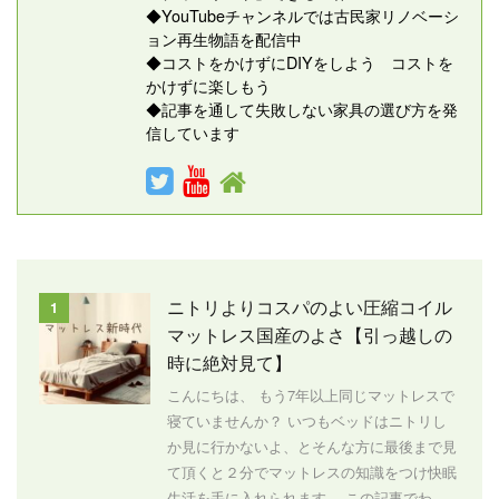
◆YouTubeチャンネルでは古民家リノベーシ
ョン再生物語を配信中
◆コストをかけずにDIYをしよう コストを
かけずに楽しもう
◆記事を通して失敗しない家具の選び方を発
信しています
ニトリよりコスパのよい圧縮コイル
1
マットレス国産のよさ【引っ越しの
時に絶対見て】
こんにちは、 もう7年以上同じマットレスで
寝ていませんか？ いつもベッドはニトリし
か見に行かないよ、とそんな方に最後まで見
て頂くと２分でマットレスの知識をつけ快眠
生活を手に入れられます。 この記事でわ ...