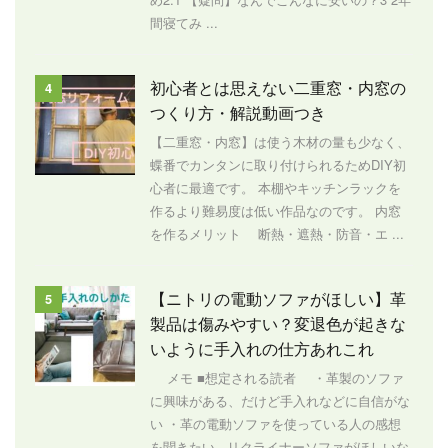
間寝てみ ...
初心者とは思えない二重窓・内窓の
4
つくり方・解説動画つき
【二重窓・内窓】は使う木材の量も少なく、
蝶番でカンタンに取り付けられるためDIY初
心者に最適です。 本棚やキッチンラックを
作るより難易度は低い作品なのです。 内窓
を作るメリット 断熱・遮熱・防音・エ ...
【ニトリの電動ソファがほしい】革
5
製品は傷みやすい？変退色が起きな
いように手入れの仕方あれこれ
メモ ■想定される読者 ・革製のソファ
に興味がある、だけど手入れなどに自信がな
い ・革の電動ソファを使っている人の感想
を聞きたい リクライナーソファがほしいな