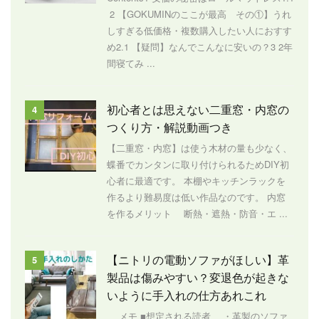
2 【GOKUMINのここが最高 その①】うれ
しすぎる低価格・複数購入したい人におすす
め2.1 【疑問】なんでこんなに安いの？3 2年
間寝てみ ...
初心者とは思えない二重窓・内窓の
4
つくり方・解説動画つき
【二重窓・内窓】は使う木材の量も少なく、
蝶番でカンタンに取り付けられるためDIY初
心者に最適です。 本棚やキッチンラックを
作るより難易度は低い作品なのです。 内窓
を作るメリット 断熱・遮熱・防音・エ ...
【ニトリの電動ソファがほしい】革
5
製品は傷みやすい？変退色が起きな
いように手入れの仕方あれこれ
メモ ■想定される読者 ・革製のソファ