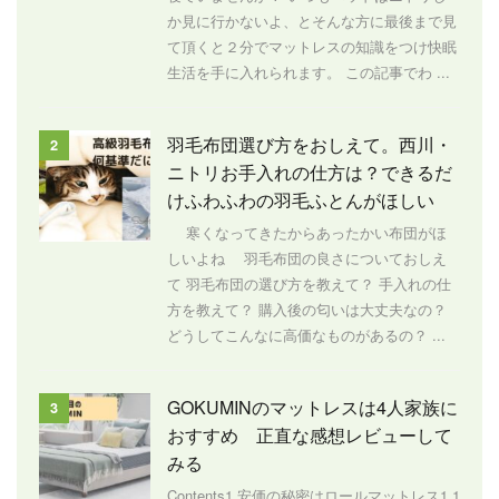
か見に行かないよ、とそんな方に最後まで見
て頂くと２分でマットレスの知識をつけ快眠
生活を手に入れられます。 この記事でわ ...
羽毛布団選び方をおしえて。西川・
2
ニトリお手入れの仕方は？できるだ
けふわふわの羽毛ふとんがほしい
寒くなってきたからあったかい布団がほ
しいよね 羽毛布団の良さについておしえ
て 羽毛布団の選び方を教えて？ 手入れの仕
方を教えて？ 購入後の匂いは大丈夫なの？
どうしてこんなに高価なものがあるの？ ...
GOKUMINのマットレスは4人家族に
3
おすすめ 正直な感想レビューして
みる
Contents1 安価の秘密はロールマットレス1.1