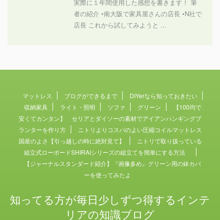
実際に１年間使用した感想を書きます！ 筆
者の紹介 •南大阪で家具屋さんの店長 •N社で
店長 これから試してみようと ...
マットレス
ブログができるまで
DIYerなら知っておきたい
収納家具
ライト・照明
ソファ
グリーン
【100均で
安くてカンタン】 セリアとダイソーの素材でアイアンハンギングプ
ランターを作り方
ニトリよりコスパのよい圧縮コイルマットレス
国産のよさ【引っ越しの時に絶対見て】
ニトリで取り扱っている
組立式ローボードSHIRAIシリーズの組立てを簡単にする方法
【ジャーナルスタンダード紹介】『画像多め』グリーン用の鉢カバ
ーを使ってみたよ
知ってる方が毎日少しずつ得するインテ
リアの知識ブログ