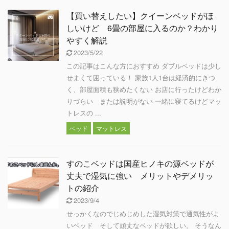
【買い替えしたい】クイーンベッドがほ
しいけど 6畳の部屋に入るのか？わかり
やすく解説
2023/5/22
この記事はこんな方におすすめ ダブルベッドは少し
せまくて困っている！ 家族1人1台は経済的にきつ
く、部屋面積も狭めたくない お店に行ったけどわか
りづらい または説明がない 一緒に寝てるけどマッ
トレスの ...
ベッド
マットレス
すのこベッドは国産ヒノキの源ベッドが
丈夫で湿気に強い メリットやデメリッ
トの紹介
2023/9/4
せっかくなのでじめじめした湿気対策で通気性がよ
いベッド そして頑丈なベッドが欲しい。 そうなん