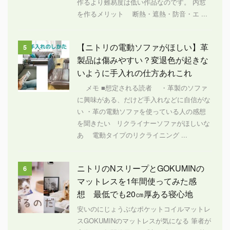
作るより難易度は低い作品なのです。 内窓
を作るメリット 断熱・遮熱・防音・エ ...
【ニトリの電動ソファがほしい】革
5
製品は傷みやすい？変退色が起きな
いように手入れの仕方あれこれ
メモ ■想定される読者 ・革製のソファ
に興味がある、だけど手入れなどに自信がな
い ・革の電動ソファを使っている人の感想
を聞きたい リクライナーソファがほしいな
あ 電動タイプのリクライニング ...
ニトリのNスリープとGOKUMINの
6
マットレスを1年間使ってみた感
想 最低でも20㎝厚ある寝心地
安いのにじょうぶなポケットコイルマットレ
スGOKUMINのマットレスが気になる 筆者が