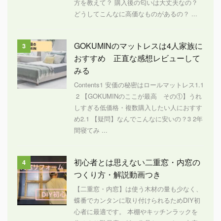
方を教えて？ 購入後の匂いは大丈夫なの？
どうしてこんなに高価なものがあるの？ ...
GOKUMINのマットレスは4人家族に
3
おすすめ 正直な感想レビューして
みる
Contents1 安価の秘密はロールマットレス1.1
2 【GOKUMINのここが最高 その①】うれ
しすぎる低価格・複数購入したい人におすす
め2.1 【疑問】なんでこんなに安いの？3 2年
間寝てみ ...
初心者とは思えない二重窓・内窓の
4
つくり方・解説動画つき
【二重窓・内窓】は使う木材の量も少なく、
蝶番でカンタンに取り付けられるためDIY初
心者に最適です。 本棚やキッチンラックを