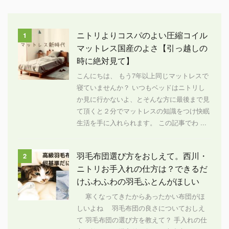
ニトリよりコスパのよい圧縮コイル
1
マットレス国産のよさ【引っ越しの
時に絶対見て】
こんにちは、 もう7年以上同じマットレスで
寝ていませんか？ いつもベッドはニトリし
か見に行かないよ、とそんな方に最後まで見
て頂くと２分でマットレスの知識をつけ快眠
生活を手に入れられます。 この記事でわ ...
羽毛布団選び方をおしえて。西川・
2
ニトリお手入れの仕方は？できるだ
けふわふわの羽毛ふとんがほしい
寒くなってきたからあったかい布団がほ
しいよね 羽毛布団の良さについておしえ
て 羽毛布団の選び方を教えて？ 手入れの仕