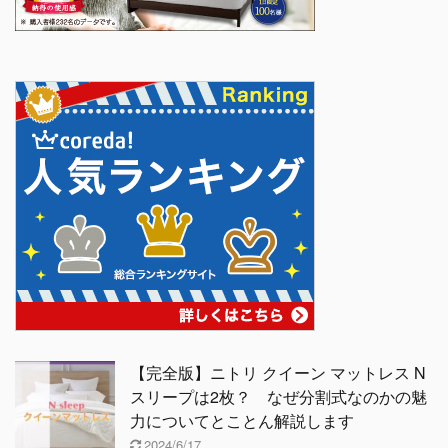
【完全版】ニトリ クイーン マットレス N
スリープは2枚？ なぜ分割式なのかの魅
力についてとことん解説します
2024/6/17