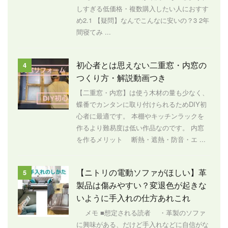
しすぎる低価格・複数購入したい人におすす
め2.1 【疑問】なんでこんなに安いの？3 2年
間寝てみ ...
初心者とは思えない二重窓・内窓の
4
つくり方・解説動画つき
【二重窓・内窓】は使う木材の量も少なく、
蝶番でカンタンに取り付けられるためDIY初
心者に最適です。 本棚やキッチンラックを
作るより難易度は低い作品なのです。 内窓
を作るメリット 断熱・遮熱・防音・エ ...
【ニトリの電動ソファがほしい】革
5
製品は傷みやすい？変退色が起きな
いように手入れの仕方あれこれ
メモ ■想定される読者 ・革製のソファ
に興味がある、だけど手入れなどに自信がな