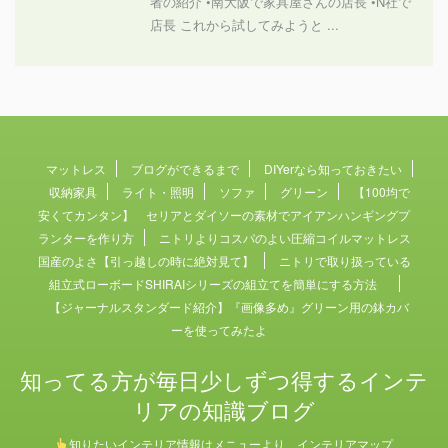
者の紹介 •南大阪で家具屋さんの店長 •N社で
店長 これから試してみようと ...
マットレス
ブログができるまで
DIYerなら知っておきたい
収納家具
ライト・照明
ソファ
グリーン
【100均で
安くてカンタン】 セリアとダイソーの素材でアイアンハンギングプ
ランターを作り方
ニトリよりコスパのよい圧縮コイルマットレス
国産のよさ【引っ越しの時に絶対見て】
ニトリで取り扱っている
組立式ローボードSHIRAIシリーズの組立てを簡単にする方法
【ジャーナルスタンダード紹介】『画像多め』グリーン用の鉢カバ
ーを使ってみたよ
知ってる方が毎日少しずつ得するインテ
リアの知識ブログ
知りたいインテリア情報はメニューより インテリアマップ