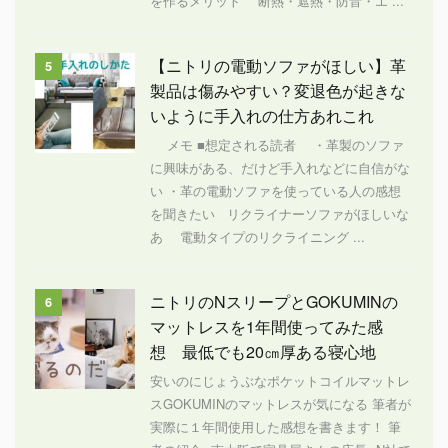
を作るメリット 断熱・遮熱・防音・エ ...
【ニトリの電動ソファがほしい】革
5
製品は傷みやすい？変退色が起きな
いように手入れの仕方あれこれ
メモ ■想定される読者 ・革製のソファ
に興味がある、だけど手入れなどに自信がな
い ・革の電動ソファを使っている人の感想
を聞きたい リクライナーソファがほしいな
あ 電動タイプのリクライニング ...
ニトリのNスリープとGOKUMINの
6
マットレスを1年間使ってみた感
想 最低でも20㎝厚ある寝心地
安いのにじょうぶなポケットコイルマットレ
スGOKUMINのマットレスが気になる 筆者が
実際に１年間使用した感想を書きます！ 筆