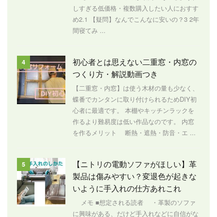
しすぎる低価格・複数購入したい人におすす
め2.1 【疑問】なんでこんなに安いの？3 2年
間寝てみ ...
初心者とは思えない二重窓・内窓の
4
つくり方・解説動画つき
【二重窓・内窓】は使う木材の量も少なく、
蝶番でカンタンに取り付けられるためDIY初
心者に最適です。 本棚やキッチンラックを
作るより難易度は低い作品なのです。 内窓
を作るメリット 断熱・遮熱・防音・エ ...
【ニトリの電動ソファがほしい】革
5
製品は傷みやすい？変退色が起きな
いように手入れの仕方あれこれ
メモ ■想定される読者 ・革製のソファ
に興味がある、だけど手入れなどに自信がな