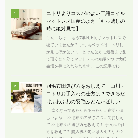
ニトリよりコスパのよい圧縮コイル
1
マットレス国産のよさ【引っ越しの
時に絶対見て】
こんにちは、 もう7年以上同じマットレスで
寝ていませんか？ いつもベッドはニトリし
か見に行かないよ、とそんな方に最後まで見
て頂くと２分でマットレスの知識をつけ快眠
生活を手に入れられます。 この記事でわ ...
羽毛布団選び方をおしえて。西川・
2
ニトリお手入れの仕方は？できるだ
けふわふわの羽毛ふとんがほしい
寒くなってきたからあったかい布団がほ
しいよね 羽毛布団の良さについておしえ
て 羽毛布団の選び方を教えて？ 手入れの仕
方を教えて？ 購入後の匂いは大丈夫なの？