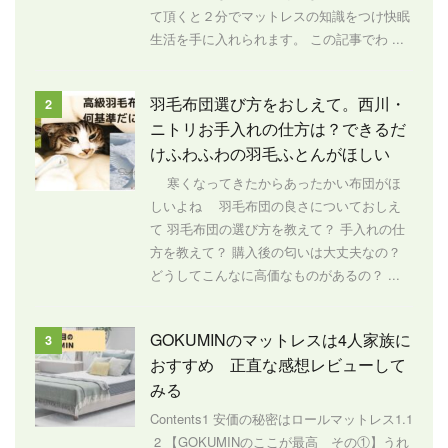
て頂くと２分でマットレスの知識をつけ快眠
生活を手に入れられます。 この記事でわ ...
羽毛布団選び方をおしえて。西川・
2
ニトリお手入れの仕方は？できるだ
けふわふわの羽毛ふとんがほしい
寒くなってきたからあったかい布団がほ
しいよね 羽毛布団の良さについておしえ
て 羽毛布団の選び方を教えて？ 手入れの仕
方を教えて？ 購入後の匂いは大丈夫なの？
どうしてこんなに高価なものがあるの？ ...
GOKUMINのマットレスは4人家族に
3
おすすめ 正直な感想レビューして
みる
Contents1 安価の秘密はロールマットレス1.1
2 【GOKUMINのここが最高 その①】うれ