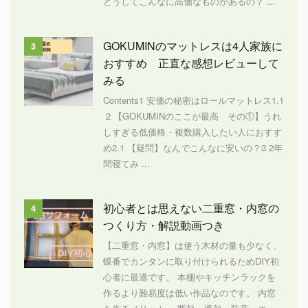
どうしてこんなに高価なものがあるの？ ...
GOKUMINのマットレスは4人家族に
3
おすすめ 正直な感想レビューして
みる
Contents1 安価の秘密はロールマットレス1.1
2 【GOKUMINのここが最高 その①】うれ
しすぎる低価格・複数購入したい人におすす
め2.1 【疑問】なんでこんなに安いの？3 2年
間寝てみ ...
初心者とは思えない二重窓・内窓の
4
つくり方・解説動画つき
【二重窓・内窓】は使う木材の量も少なく、
蝶番でカンタンに取り付けられるためDIY初
心者に最適です。 本棚やキッチンラックを
作るより難易度は低い作品なのです。 内窓