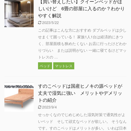
【買い替えしたい】クイーンベッドがほ
しいけど 6畳の部屋に入るのか？わかり
やすく解説
2023/5/22
この記事はこんな方におすすめ ダブルベッドは少し
せまくて困っている！ 家族1人1台は経済的にきつ
く、部屋面積も狭めたくない お店に行ったけどわか
りづらい または説明がない 一緒に寝てるけどマッ
トレスの ...
ベッド
マットレス
すのこベッドは国産ヒノキの源ベッドが
丈夫で湿気に強い メリットやデメリッ
トの紹介
2023/9/4
せっかくなのでじめじめした湿気対策で通気性がよ
いベッド そして頑丈なベッドが欲しい。 そうなん
です。すのこベッドはメリットが多い。 いわば日本