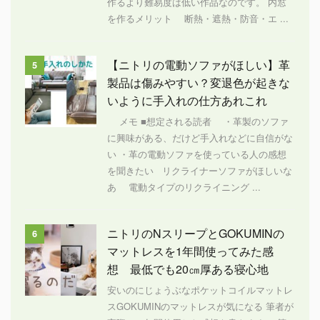
作るより難易度は低い作品なのです。 内窓
を作るメリット 断熱・遮熱・防音・エ ...
【ニトリの電動ソファがほしい】革
5
製品は傷みやすい？変退色が起きな
いように手入れの仕方あれこれ
メモ ■想定される読者 ・革製のソファ
に興味がある、だけど手入れなどに自信がな
い ・革の電動ソファを使っている人の感想
を聞きたい リクライナーソファがほしいな
あ 電動タイプのリクライニング ...
ニトリのNスリープとGOKUMINの
6
マットレスを1年間使ってみた感
想 最低でも20㎝厚ある寝心地
安いのにじょうぶなポケットコイルマットレ
スGOKUMINのマットレスが気になる 筆者が