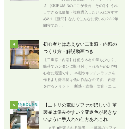
2 【GOKUMINのここが最高 その①】うれ
しすぎる低価格・複数購入したい人におすす
め2.1 【疑問】なんでこんなに安いの？3 2年
間寝てみ ...
初心者とは思えない二重窓・内窓の
4
つくり方・解説動画つき
【二重窓・内窓】は使う木材の量も少なく、
蝶番でカンタンに取り付けられるためDIY初
心者に最適です。 本棚やキッチンラックを
作るより難易度は低い作品なのです。 内窓
を作るメリット 断熱・遮熱・防音・エ ...
【ニトリの電動ソファがほしい】革
5
製品は傷みやすい？変退色が起きな
いように手入れの仕方あれこれ
メモ ■想定される読者 ・革製のソファ