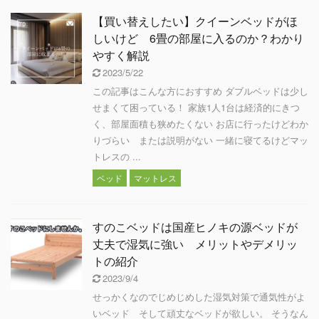
【買い替えしたい】クイーンベッドがほ
しいけど 6畳の部屋に入るのか？わかり
やすく解説
2023/5/22
この記事はこんな方におすすめ ダブルベッドは少し
せまくて困っている！ 家族1人1台は経済的にきつ
く、部屋面積も狭めたくない お店に行ったけどわか
りづらい または説明がない 一緒に寝てるけどマッ
トレスの ...
ベッド
マットレス
すのこベッドは国産ヒノキの源ベッドが
丈夫で湿気に強い メリットやデメリッ
トの紹介
2023/9/4
せっかくなのでじめじめした湿気対策で通気性がよ
いベッド そして頑丈なベッドが欲しい。 そうなん