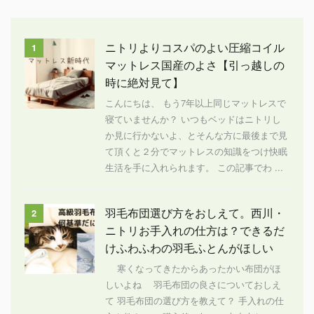
ニトリよりコスパのよい圧縮コイル
1
マットレス国産のよさ【引っ越しの
時に絶対見て】
こんにちは、 もう7年以上同じマットレスで
寝ていませんか？ いつもベッドはニトリし
か見に行かないよ、とそんな方に最後まで見
て頂くと２分でマットレスの知識をつけ快眠
生活を手に入れられます。 この記事でわ ...
羽毛布団選び方をおしえて。西川・
2
ニトリお手入れの仕方は？できるだ
けふわふわの羽毛ふとんがほしい
寒くなってきたからあったかい布団がほ
しいよね 羽毛布団の良さについておしえ
て 羽毛布団の選び方を教えて？ 手入れの仕