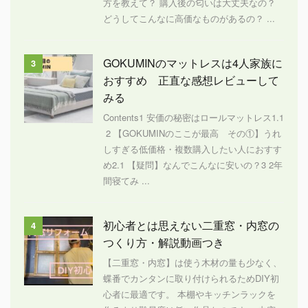
方を教えて？ 購入後の匂いは大丈夫なの？
どうしてこんなに高価なものがあるの？ ...
GOKUMINのマットレスは4人家族に
3
おすすめ 正直な感想レビューして
みる
Contents1 安価の秘密はロールマットレス1.1
2 【GOKUMINのここが最高 その①】うれ
しすぎる低価格・複数購入したい人におすす
め2.1 【疑問】なんでこんなに安いの？3 2年
間寝てみ ...
初心者とは思えない二重窓・内窓の
4
つくり方・解説動画つき
【二重窓・内窓】は使う木材の量も少なく、
蝶番でカンタンに取り付けられるためDIY初
心者に最適です。 本棚やキッチンラックを