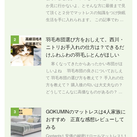
か見に行かないよ、とそんな方に最後まで見
て頂くと２分でマットレスの知識をつけ快眠
生活を手に入れられます。 この記事でわ ...
羽毛布団選び方をおしえて。西川・
2
ニトリお手入れの仕方は？できるだ
けふわふわの羽毛ふとんがほしい
寒くなってきたからあったかい布団がほ
しいよね 羽毛布団の良さについておしえ
て 羽毛布団の選び方を教えて？ 手入れの仕
方を教えて？ 購入後の匂いは大丈夫なの？
どうしてこんなに高価なものがあるの？ ...
GOKUMINのマットレスは4人家族に
3
おすすめ 正直な感想レビューして
みる
Contents1 安価の秘密はロールマットレス1.1