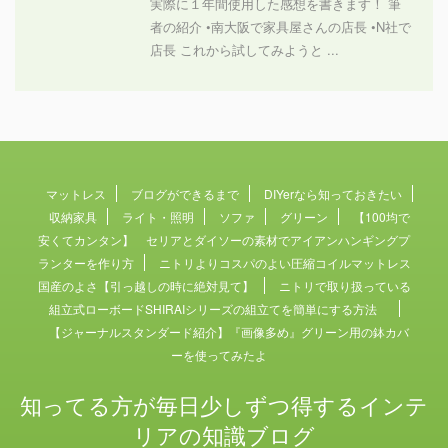
実際に１年間使用した感想を書きます！ 筆
者の紹介 •南大阪で家具屋さんの店長 •N社で
店長 これから試してみようと ...
マットレス
ブログができるまで
DIYerなら知っておきたい
収納家具
ライト・照明
ソファ
グリーン
【100均で
安くてカンタン】 セリアとダイソーの素材でアイアンハンギングプ
ランターを作り方
ニトリよりコスパのよい圧縮コイルマットレス
国産のよさ【引っ越しの時に絶対見て】
ニトリで取り扱っている
組立式ローボードSHIRAIシリーズの組立てを簡単にする方法
【ジャーナルスタンダード紹介】『画像多め』グリーン用の鉢カバ
ーを使ってみたよ
知ってる方が毎日少しずつ得するインテ
リアの知識ブログ