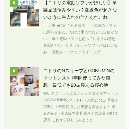
【ニトリの電動ソファがほしい】革
5
製品は傷みやすい？変退色が起きな
いように手入れの仕方あれこれ
メモ ■想定される読者 ・革製のソファ
に興味がある、だけど手入れなどに自信がな
い ・革の電動ソファを使っている人の感想
を聞きたい リクライナーソファがほしいな
あ 電動タイプのリクライニング ...
ニトリのNスリープとGOKUMINの
6
マットレスを1年間使ってみた感
想 最低でも20㎝厚ある寝心地
安いのにじょうぶなポケットコイルマットレ
スGOKUMINのマットレスが気になる 筆者が
実際に１年間使用した感想を書きます！ 筆
者の紹介 •南大阪で家具屋さんの店長 •N社で
店長 これから試してみようと ...