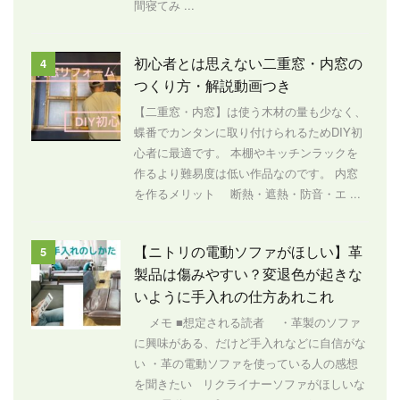
間寝てみ ...
初心者とは思えない二重窓・内窓の
4
つくり方・解説動画つき
【二重窓・内窓】は使う木材の量も少なく、
蝶番でカンタンに取り付けられるためDIY初
心者に最適です。 本棚やキッチンラックを
作るより難易度は低い作品なのです。 内窓
を作るメリット 断熱・遮熱・防音・エ ...
【ニトリの電動ソファがほしい】革
5
製品は傷みやすい？変退色が起きな
いように手入れの仕方あれこれ
メモ ■想定される読者 ・革製のソファ
に興味がある、だけど手入れなどに自信がな
い ・革の電動ソファを使っている人の感想
を聞きたい リクライナーソファがほしいな