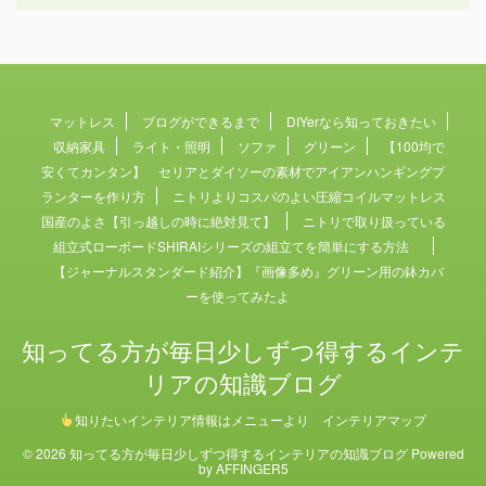
マットレス
ブログができるまで
DIYerなら知っておきたい
収納家具
ライト・照明
ソファ
グリーン
【100均で
安くてカンタン】 セリアとダイソーの素材でアイアンハンギングプ
ランターを作り方
ニトリよりコスパのよい圧縮コイルマットレス
国産のよさ【引っ越しの時に絶対見て】
ニトリで取り扱っている
組立式ローボードSHIRAIシリーズの組立てを簡単にする方法
【ジャーナルスタンダード紹介】『画像多め』グリーン用の鉢カバ
ーを使ってみたよ
知ってる方が毎日少しずつ得するインテ
リアの知識ブログ
知りたいインテリア情報はメニューより インテリアマップ
© 2026 知ってる方が毎日少しずつ得するインテリアの知識ブログ Powered
by
AFFINGER5