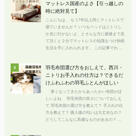
マットレス国産のよさ【引っ越しの
時に絶対見て】
こんにちは、 もう7年以上同じマットレスで
寝ていませんか？ いつもベッドはニトリし
か見に行かないよ、とそんな方に最後まで見
て頂くと２分でマットレスの知識をつけ快眠
生活を手に入れられます。 この記事でわ ...
羽毛布団選び方をおしえて。西川・
2
ニトリお手入れの仕方は？できるだ
けふわふわの羽毛ふとんがほしい
寒くなってきたからあったかい布団がほ
しいよね 羽毛布団の良さについておしえ
て 羽毛布団の選び方を教えて？ 手入れの仕
方を教えて？ 購入後の匂いは大丈夫なの？
どうしてこんなに高価なものがあるの？ ...