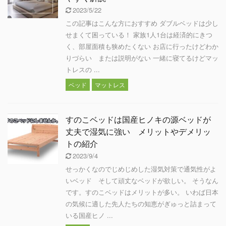
2023/5/22
この記事はこんな方におすすめ ダブルベッドは少し
せまくて困っている！ 家族1人1台は経済的にきつ
く、部屋面積も狭めたくない お店に行ったけどわか
りづらい または説明がない 一緒に寝てるけどマッ
トレスの ...
ベッド
マットレス
すのこベッドは国産ヒノキの源ベッドが
丈夫で湿気に強い メリットやデメリッ
トの紹介
2023/9/4
せっかくなのでじめじめした湿気対策で通気性がよ
いベッド そして頑丈なベッドが欲しい。 そうなん
です。すのこベッドはメリットが多い。 いわば日本
の気候に適した先人たちの知恵がぎゅっと詰まって
いる国産ヒノ ...