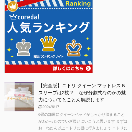
【完全版】ニトリ クイーン マットレス N
スリープは2枚？ なぜ分割式なのかの魅
力についてとことん解説します
2024/6/17
6畳の部屋にクイーンベッドがしっかり収まること
がわかったのでいざ買いにいこうと思います まずは
お、ねだん以上ニトリに観に行きましょう ニトリに