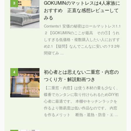
GOKUMINのマットレスは4人家族に
3
おすすめ 正直な感想レビューして
みる
Contents1 安価の秘密はロールマットレス1.1
2 【GOKUMINのここが最高 その①】うれ
しすぎる低価格・複数購入したい人におすす
め2.1 【疑問】なんでこんなに安いの？3 2年
間寝てみ ...
初心者とは思えない二重窓・内窓の
4
つくり方・解説動画つき
【二重窓・内窓】は使う木材の量も少なく、
蝶番でカンタンに取り付けられるためDIY初
心者に最適です。 本棚やキッチンラックを
作るより難易度は低い作品なのです。 内窓
を作るメリット 断熱・遮熱・防音・エ ...