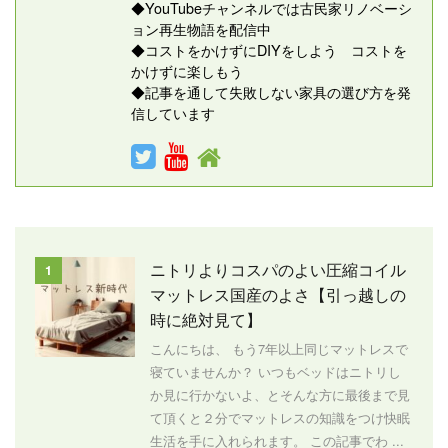
◆YouTubeチャンネルでは古民家リノベーシ
ョン再生物語を配信中
◆コストをかけずにDIYをしよう コストを
かけずに楽しもう
◆記事を通して失敗しない家具の選び方を発
信しています
ニトリよりコスパのよい圧縮コイル
1
マットレス国産のよさ【引っ越しの
時に絶対見て】
こんにちは、 もう7年以上同じマットレスで
寝ていませんか？ いつもベッドはニトリし
か見に行かないよ、とそんな方に最後まで見
て頂くと２分でマットレスの知識をつけ快眠
生活を手に入れられます。 この記事でわ ...