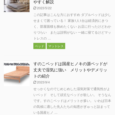
やすく解説
2023/5/22
この記事はこんな方におすすめ ダブルベッドは少し
せまくて困っている！ 家族1人1台は経済的にきつ
く、部屋面積も狭めたくない お店に行ったけどわか
りづらい または説明がない 一緒に寝てるけどマッ
トレスの ...
ベッド
マットレス
すのこベッドは国産ヒノキの源ベッドが
丈夫で湿気に強い メリットやデメリッ
トの紹介
2023/9/4
せっかくなのでじめじめした湿気対策で通気性がよ
いベッド そして頑丈なベッドが欲しい。 そうなん
です。すのこベッドはメリットが多い。 いわば日本
の気候に適した先人たちの知恵がぎゅっと詰まって
いる国産ヒノ ...