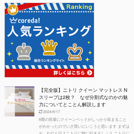
【完全版】ニトリ クイーン マットレス N
スリープは2枚？ なぜ分割式なのかの魅
力についてとことん解説します
2024/6/17
6畳の部屋にクイーンベッドがしっかり収まること
がわかったのでいざ買いにいこうと思います まずは
お、ねだん以上ニトリに観に行きましょう ニトリに