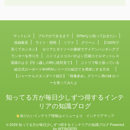
マットレス
ブログができるまで
DIYerなら知っておきたい
収納家具
ライト・照明
ソファ
グリーン
【100均で
安くてカンタン】 セリアとダイソーの素材でアイアンハンギングプ
ランターを作り方
ニトリよりコスパのよい圧縮コイルマットレス
国産のよさ【引っ越しの時に絶対見て】
ニトリで取り扱っている
組立式ローボードSHIRAIシリーズの組立てを簡単にする方法
【ジャーナルスタンダード紹介】『画像多め』グリーン用の鉢カバ
ーを使ってみたよ
知ってる方が毎日少しずつ得するインテ
リアの知識ブログ
知りたいインテリア情報はメニューより インテリアマップ
© 2026 知ってる方が毎日少しずつ得するインテリアの知識ブログ Powered
by
AFFINGER5