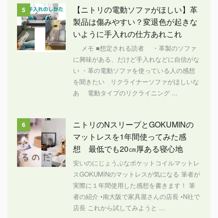
【ニトリの電動ソファがほしい】革
5
製品は傷みやすい？変退色が起きな
いように手入れの仕方あれこれ
メモ ■想定される読者 ・革製のソファ
に興味がある、だけど手入れなどに自信がな
い ・革の電動ソファを使っている人の感想
を聞きたい リクライナーソファがほしいな
あ 電動タイプのリクライニング ...
ニトリのNスリープとGOKUMINの
6
マットレスを1年間使ってみた感
想 最低でも20㎝厚ある寝心地
安いのにじょうぶなポケットコイルマットレ
スGOKUMINのマットレスが気になる 筆者が
実際に１年間使用した感想を書きます！ 筆
者の紹介 •南大阪で家具屋さんの店長 •N社で
店長 これから試してみようと ...