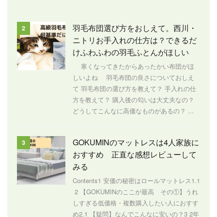
羽毛布団選び方をおしえて。西川・
2
ニトリお手入れの仕方は？できるだ
けふわふわの羽毛ふとんがほしい
寒くなってきたからあったかい布団がほ
しいよね 羽毛布団の良さについておしえ
て 羽毛布団の選び方を教えて？ 手入れの仕
方を教えて？ 購入後の匂いは大丈夫なの？
どうしてこんなに高価なものがあるの？ ...
GOKUMINのマットレスは4人家族に
3
おすすめ 正直な感想レビューして
みる
Contents1 安価の秘密はロールマットレス1.1
2 【GOKUMINのここが最高 その①】うれ
しすぎる低価格・複数購入したい人におすす
め2.1 【疑問】なんでこんなに安いの？3 2年