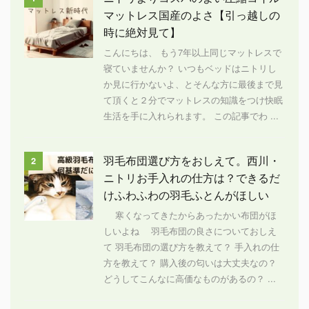
マットレス国産のよさ【引っ越しの
時に絶対見て】
こんにちは、 もう7年以上同じマットレスで
寝ていませんか？ いつもベッドはニトリし
か見に行かないよ、とそんな方に最後まで見
て頂くと２分でマットレスの知識をつけ快眠
生活を手に入れられます。 この記事でわ ...
羽毛布団選び方をおしえて。西川・
2
ニトリお手入れの仕方は？できるだ
けふわふわの羽毛ふとんがほしい
寒くなってきたからあったかい布団がほ
しいよね 羽毛布団の良さについておしえ
て 羽毛布団の選び方を教えて？ 手入れの仕
方を教えて？ 購入後の匂いは大丈夫なの？
どうしてこんなに高価なものがあるの？ ...