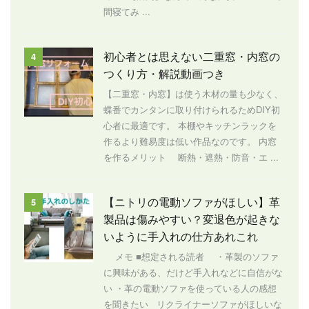
間寝てみ ...
初心者とは思えない二重窓・内窓の
4
つくり方・解説動画つき
【二重窓・内窓】は使う木材の量も少なく、
蝶番でカンタンに取り付けられるためDIY初
心者に最適です。 本棚やキッチンラックを
作るより難易度は低い作品なのです。 内窓
を作るメリット 断熱・遮熱・防音・エ ...
【ニトリの電動ソファがほしい】革
5
製品は傷みやすい？変退色が起きな
いように手入れの仕方あれこれ
メモ ■想定される読者 ・革製のソファ
に興味がある、だけど手入れなどに自信がな
い ・革の電動ソファを使っている人の感想
を聞きたい リクライナーソファがほしいな