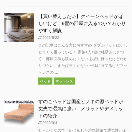
【買い替えしたい】クイーンベッドがほ
しいけど 6畳の部屋に入るのか？わかり
やすく解説
2023/5/22
この記事はこんな方におすすめ ダブルベッドは少し
せまくて困っている！ 家族1人1台は経済的にきつ
く、部屋面積も狭めたくない お店に行ったけどわか
りづらい または説明がない 一緒に寝てるけどマッ
トレスの ...
ベッド
マットレス
すのこベッドは国産ヒノキの源ベッドが
丈夫で湿気に強い メリットやデメリッ
トの紹介
2023/9/4
せっかくなのでじめじめした湿気対策で通気性がよ