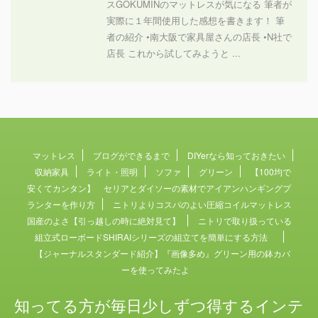
スGOKUMINのマットレスが気になる 筆者が
実際に１年間使用した感想を書きます！ 筆
者の紹介 •南大阪で家具屋さんの店長 •N社で
店長 これから試してみようと ...
マットレス
ブログができるまで
DIYerなら知っておきたい
収納家具
ライト・照明
ソファ
グリーン
【100均で
安くてカンタン】 セリアとダイソーの素材でアイアンハンギングプ
ランターを作り方
ニトリよりコスパのよい圧縮コイルマットレス
国産のよさ【引っ越しの時に絶対見て】
ニトリで取り扱っている
組立式ローボードSHIRAIシリーズの組立てを簡単にする方法
【ジャーナルスタンダード紹介】『画像多め』グリーン用の鉢カバ
ーを使ってみたよ
知ってる方が毎日少しずつ得するインテ