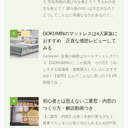
て 羽毛布団の選び方を教えて？ 手入れの仕
方を教えて？ 購入後の匂いは大丈夫なの？
どうしてこんなに高価なものがあるの？ ...
GOKUMINのマットレスは4人家族に
3
おすすめ 正直な感想レビューして
みる
Contents1 安価の秘密はロールマットレス1.1
2 【GOKUMINのここが最高 その①】うれ
しすぎる低価格・複数購入したい人におすす
め2.1 【疑問】なんでこんなに安いの？3 2年
間寝てみ ...
初心者とは思えない二重窓・内窓の
4
つくり方・解説動画つき
【二重窓・内窓】は使う木材の量も少なく、
蝶番でカンタンに取り付けられるためDIY初