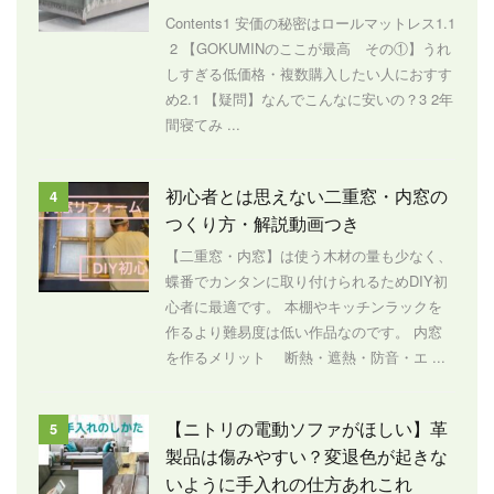
Contents1 安価の秘密はロールマットレス1.1
2 【GOKUMINのここが最高 その①】うれ
しすぎる低価格・複数購入したい人におすす
め2.1 【疑問】なんでこんなに安いの？3 2年
間寝てみ ...
初心者とは思えない二重窓・内窓の
4
つくり方・解説動画つき
【二重窓・内窓】は使う木材の量も少なく、
蝶番でカンタンに取り付けられるためDIY初
心者に最適です。 本棚やキッチンラックを
作るより難易度は低い作品なのです。 内窓
を作るメリット 断熱・遮熱・防音・エ ...
【ニトリの電動ソファがほしい】革
5
製品は傷みやすい？変退色が起きな
いように手入れの仕方あれこれ