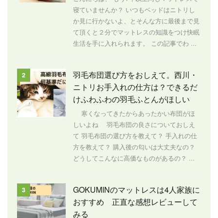
寝ていませんか？ いつもベッドはニトリし
か見に行かないよ、とそんな方に最後まで見
て頂くと２分でマットレスの知識をつけ快眠
生活を手に入れられます。 この記事でわ ...
羽毛布団選び方をおしえて。西川・
2
ニトリお手入れの仕方は？できるだ
けふわふわの羽毛ふとんがほしい
寒くなってきたからあったかい布団がほ
しいよね 羽毛布団の良さについておしえ
て 羽毛布団の選び方を教えて？ 手入れの仕
方を教えて？ 購入後の匂いは大丈夫なの？
どうしてこんなに高価なものがあるの？ ...
GOKUMINのマットレスは4人家族に
3
おすすめ 正直な感想レビューして
みる