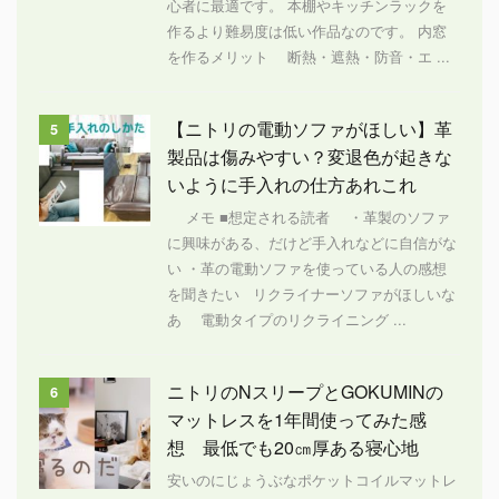
心者に最適です。 本棚やキッチンラックを
作るより難易度は低い作品なのです。 内窓
を作るメリット 断熱・遮熱・防音・エ ...
【ニトリの電動ソファがほしい】革
5
製品は傷みやすい？変退色が起きな
いように手入れの仕方あれこれ
メモ ■想定される読者 ・革製のソファ
に興味がある、だけど手入れなどに自信がな
い ・革の電動ソファを使っている人の感想
を聞きたい リクライナーソファがほしいな
あ 電動タイプのリクライニング ...
ニトリのNスリープとGOKUMINの
6
マットレスを1年間使ってみた感
想 最低でも20㎝厚ある寝心地
安いのにじょうぶなポケットコイルマットレ