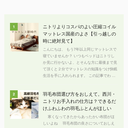
ニトリよりコスパのよい圧縮コイル
1
マットレス国産のよさ【引っ越しの
時に絶対見て】
こんにちは、 もう7年以上同じマットレスで
寝ていませんか？ いつもベッドはニトリし
か見に行かないよ、とそんな方に最後まで見
て頂くと２分でマットレスの知識をつけ快眠
生活を手に入れられます。 この記事でわ ...
羽毛布団選び方をおしえて。西川・
2
ニトリお手入れの仕方は？できるだ
けふわふわの羽毛ふとんがほしい
寒くなってきたからあったかい布団がほ
しいよね 羽毛布団の良さについておしえ