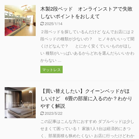
木製2段ベッド オンラインストアで失敗
しないポイントをおしえて
2025/1/14
２段ベッドを探しているんだけど なんでお店には２
段ベッドの種類が少ないの？ ヒノキがいいって聞
くけどなんで？ とにかく安くていいものがほし
い 種類がいっぱいあるからどれを選んだらいいかわ
からない ...
マットレス
【買い替えしたい】クイーンベッドがほ
しいけど 6畳の部屋に入るのか？わかり
やすく解説
2023/5/22
この記事はこんな方におすすめ ダブルベッドは少し
せまくて困っている！ 家族1人1台は経済的にきつ
く、部屋面積も狭めたくない お店に行ったけどわか