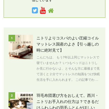
ニトリよりコスパのよい圧縮コイル
1
マットレス国産のよさ【引っ越しの
時に絶対見て】
こんにちは、 もう7年以上同じマットレスで
寝ていませんか？ いつもベッドはニトリし
か見に行かないよ、とそんな方に最後まで見
て頂くと２分でマットレスの知識をつけ快眠
生活を手に入れられます。 この記事でわ ...
羽毛布団選び方をおしえて。西川・
2
ニトリお手入れの仕方は？できるだ
けふわふわの羽毛ふとんがほしい