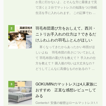
か見に行かないよ、とそんな方に最後まで見
て頂くと２分でマットレスの知識をつけ快眠
生活を手に入れられます。 この記事でわ ...
羽毛布団選び方をおしえて。西川・
2
ニトリお手入れの仕方は？できるだ
けふわふわの羽毛ふとんがほしい
寒くなってきたからあったかい布団がほ
しいよね 羽毛布団の良さについておしえ
て 羽毛布団の選び方を教えて？ 手入れの仕
方を教えて？ 購入後の匂いは大丈夫なの？
どうしてこんなに高価なものがあるの？ ...
GOKUMINのマットレスは4人家族に
3
おすすめ 正直な感想レビューして
みる
Contents1 安価の秘密はロールマットレス1.1