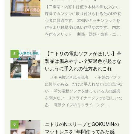
【二重窓・内窓】は使う木材の量も少なく、
蝶番でカンタンに取り付けられるためDIY初
心者に最適です。 本棚やキッチンラックを
作るより難易度は低い作品なのです。 内窓
を作るメリット 断熱・遮熱・防音・エ ...
【ニトリの電動ソファがほしい】革
5
製品は傷みやすい？変退色が起きな
いように手入れの仕方あれこれ
メモ ■想定される読者 ・革製のソファ
に興味がある、だけど手入れなどに自信がな
い ・革の電動ソファを使っている人の感想
を聞きたい リクライナーソファがほしいな
あ 電動タイプのリクライニング ...
ニトリのNスリープとGOKUMINの
6
マットレスを1年間使ってみた感