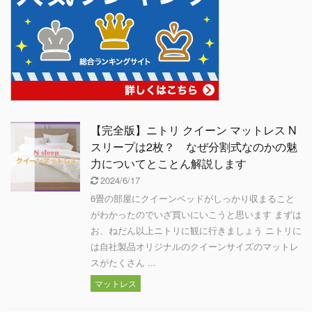
【完全版】ニトリ クイーン マットレス N
スリープは2枚？ なぜ分割式なのかの魅
力についてとことん解説します
2024/6/17
6畳の部屋にクイーンベッドがしっかり収まること
がわかったのでいざ買いにいこうと思います まずは
お、ねだん以上ニトリに観に行きましょう ニトリに
は自社製品オリジナルのクイーンサイズのマットレ
スがたくさん ...
マットレス