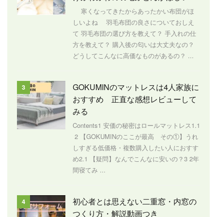
寒くなってきたからあったかい布団がほ
しいよね 羽毛布団の良さについておしえ
て 羽毛布団の選び方を教えて？ 手入れの仕
方を教えて？ 購入後の匂いは大丈夫なの？
どうしてこんなに高価なものがあるの？ ...
GOKUMINのマットレスは4人家族に
3
おすすめ 正直な感想レビューして
みる
Contents1 安価の秘密はロールマットレス1.1
2 【GOKUMINのここが最高 その①】うれ
しすぎる低価格・複数購入したい人におすす
め2.1 【疑問】なんでこんなに安いの？3 2年
間寝てみ ...
初心者とは思えない二重窓・内窓の
4
つくり方・解説動画つき