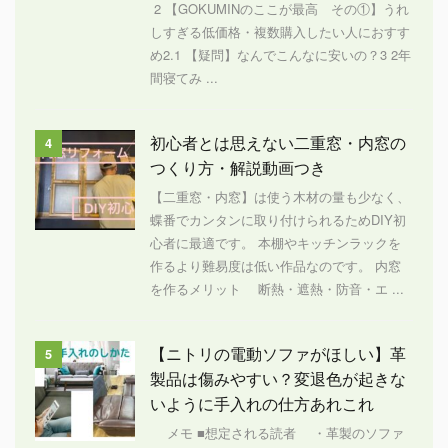
2 【GOKUMINのここが最高 その①】うれ
しすぎる低価格・複数購入したい人におすす
め2.1 【疑問】なんでこんなに安いの？3 2年
間寝てみ ...
初心者とは思えない二重窓・内窓の
4
つくり方・解説動画つき
【二重窓・内窓】は使う木材の量も少なく、
蝶番でカンタンに取り付けられるためDIY初
心者に最適です。 本棚やキッチンラックを
作るより難易度は低い作品なのです。 内窓
を作るメリット 断熱・遮熱・防音・エ ...
【ニトリの電動ソファがほしい】革
5
製品は傷みやすい？変退色が起きな
いように手入れの仕方あれこれ
メモ ■想定される読者 ・革製のソファ