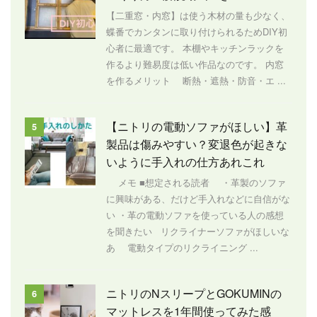
【二重窓・内窓】は使う木材の量も少なく、
蝶番でカンタンに取り付けられるためDIY初
心者に最適です。 本棚やキッチンラックを
作るより難易度は低い作品なのです。 内窓
を作るメリット 断熱・遮熱・防音・エ ...
【ニトリの電動ソファがほしい】革
5
製品は傷みやすい？変退色が起きな
いように手入れの仕方あれこれ
メモ ■想定される読者 ・革製のソファ
に興味がある、だけど手入れなどに自信がな
い ・革の電動ソファを使っている人の感想
を聞きたい リクライナーソファがほしいな
あ 電動タイプのリクライニング ...
ニトリのNスリープとGOKUMINの
6
マットレスを1年間使ってみた感