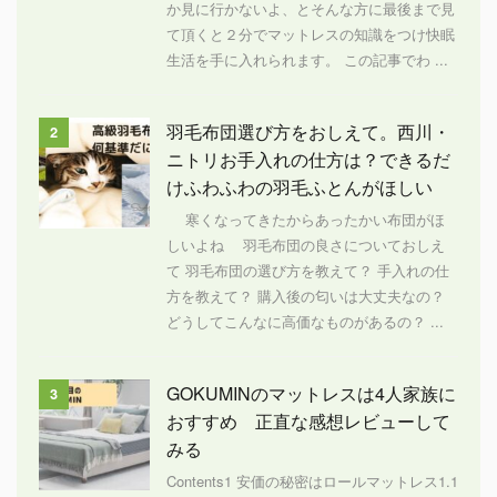
か見に行かないよ、とそんな方に最後まで見
て頂くと２分でマットレスの知識をつけ快眠
生活を手に入れられます。 この記事でわ ...
羽毛布団選び方をおしえて。西川・
2
ニトリお手入れの仕方は？できるだ
けふわふわの羽毛ふとんがほしい
寒くなってきたからあったかい布団がほ
しいよね 羽毛布団の良さについておしえ
て 羽毛布団の選び方を教えて？ 手入れの仕
方を教えて？ 購入後の匂いは大丈夫なの？
どうしてこんなに高価なものがあるの？ ...
GOKUMINのマットレスは4人家族に
3
おすすめ 正直な感想レビューして
みる
Contents1 安価の秘密はロールマットレス1.1