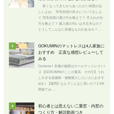
寒くなってきたからあったかい布団がほ
しいよね 羽毛布団の良さについておしえ
て 羽毛布団の選び方を教えて？ 手入れの仕
方を教えて？ 購入後の匂いは大丈夫なの？
どうしてこんなに高価なものがあるの？ ...
GOKUMINのマットレスは4人家族に
3
おすすめ 正直な感想レビューして
みる
Contents1 安価の秘密はロールマットレス1.1
2 【GOKUMINのここが最高 その①】うれ
しすぎる低価格・複数購入したい人におすす
め2.1 【疑問】なんでこんなに安いの？3 2年
間寝てみ ...
初心者とは思えない二重窓・内窓の
4
つくり方・解説動画つき