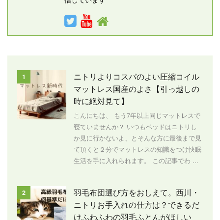
ニトリよりコスパのよい圧縮コイル
1
マットレス国産のよさ【引っ越しの
時に絶対見て】
こんにちは、 もう7年以上同じマットレスで
寝ていませんか？ いつもベッドはニトリし
か見に行かないよ、とそんな方に最後まで見
て頂くと２分でマットレスの知識をつけ快眠
生活を手に入れられます。 この記事でわ ...
羽毛布団選び方をおしえて。西川・
2
ニトリお手入れの仕方は？できるだ
けふわふわの羽毛ふとんがほしい