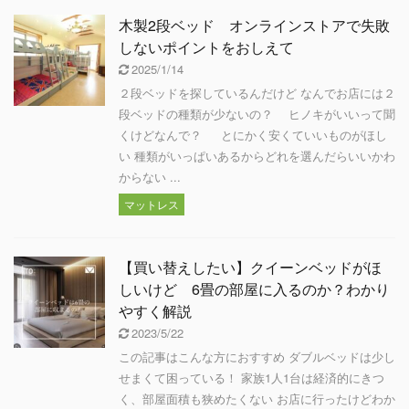
木製2段ベッド オンラインストアで失敗
しないポイントをおしえて
2025/1/14
２段ベッドを探しているんだけど なんでお店には２
段ベッドの種類が少ないの？ ヒノキがいいって聞
くけどなんで？ とにかく安くていいものがほし
い 種類がいっぱいあるからどれを選んだらいいかわ
からない ...
マットレス
【買い替えしたい】クイーンベッドがほ
しいけど 6畳の部屋に入るのか？わかり
やすく解説
2023/5/22
この記事はこんな方におすすめ ダブルベッドは少し
せまくて困っている！ 家族1人1台は経済的にきつ
く、部屋面積も狭めたくない お店に行ったけどわか