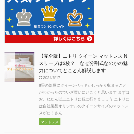
【完全版】ニトリ クイーン マットレス N
スリープは2枚？ なぜ分割式なのかの魅
力についてとことん解説します
2024/6/17
6畳の部屋にクイーンベッドがしっかり収まること
がわかったのでいざ買いにいこうと思います まずは
お、ねだん以上ニトリに観に行きましょう ニトリに
は自社製品オリジナルのクイーンサイズのマットレ
スがたくさん ...
マットレス