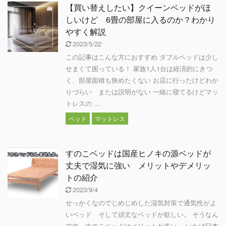
【買い替えしたい】クイーンベッドがほ
しいけど 6畳の部屋に入るのか？わかり
やすく解説
2023/5/22
この記事はこんな方におすすめ ダブルベッドは少し
せまくて困っている！ 家族1人1台は経済的にきつ
く、部屋面積も狭めたくない お店に行ったけどわか
りづらい または説明がない 一緒に寝てるけどマッ
トレスの ...
ベッド
マットレス
すのこベッドは国産ヒノキの源ベッドが
丈夫で湿気に強い メリットやデメリッ
トの紹介
2023/9/4
せっかくなのでじめじめした湿気対策で通気性がよ
いベッド そして頑丈なベッドが欲しい。 そうなん
です。すのこベッドはメリットが多い。 いわば日本