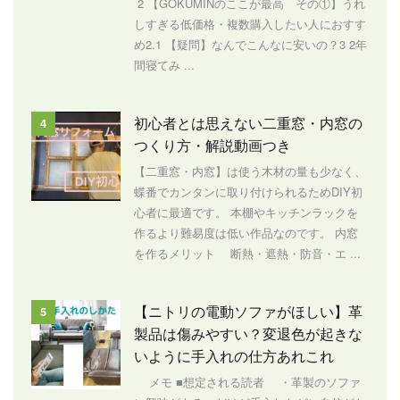
2 【GOKUMINのここが最高 その①】うれ
しすぎる低価格・複数購入したい人におすす
め2.1 【疑問】なんでこんなに安いの？3 2年
間寝てみ ...
初心者とは思えない二重窓・内窓の
4
つくり方・解説動画つき
【二重窓・内窓】は使う木材の量も少なく、
蝶番でカンタンに取り付けられるためDIY初
心者に最適です。 本棚やキッチンラックを
作るより難易度は低い作品なのです。 内窓
を作るメリット 断熱・遮熱・防音・エ ...
【ニトリの電動ソファがほしい】革
5
製品は傷みやすい？変退色が起きな
いように手入れの仕方あれこれ
メモ ■想定される読者 ・革製のソファ