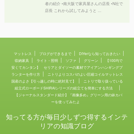
者の紹介 •南大阪で家具屋さんの店長 •N社で
店長 これから試してみようと ...
マットレス
ブログができるまで
DIYerなら知っておきたい
収納家具
ライト・照明
ソファ
グリーン
【100均で
安くてカンタン】 セリアとダイソーの素材でアイアンハンギングプ
ランターを作り方
ニトリよりコスパのよい圧縮コイルマットレス
国産のよさ【引っ越しの時に絶対見て】
ニトリで取り扱っている
組立式ローボードSHIRAIシリーズの組立てを簡単にする方法
【ジャーナルスタンダード紹介】『画像多め』グリーン用の鉢カバ
ーを使ってみたよ
知ってる方が毎日少しずつ得するインテ
リアの知識ブログ