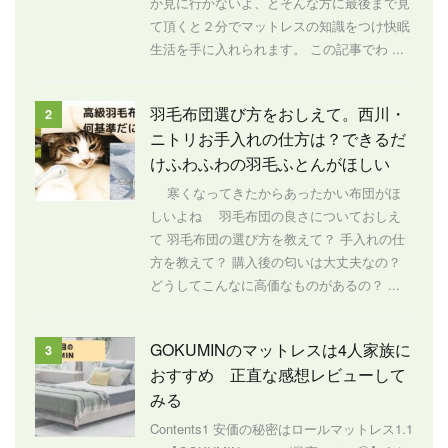
か見に行かないよ、とそんな方に最後まで見
て頂くと２分でマットレスの知識をつけ快眠
生活を手に入れられます。 この記事でわ ...
羽毛布団選び方をおしえて。西川・
2
ニトリお手入れの仕方は？できるだ
けふわふわの羽毛ふとんがほしい
寒くなってきたからあったかい布団がほ
しいよね 羽毛布団の良さについておしえ
て 羽毛布団の選び方を教えて？ 手入れの仕
方を教えて？ 購入後の匂いは大丈夫なの？
どうしてこんなに高価なものがあるの？ ...
GOKUMINのマットレスは4人家族に
3
おすすめ 正直な感想レビューして
みる
Contents1 安価の秘密はロールマットレス1.1