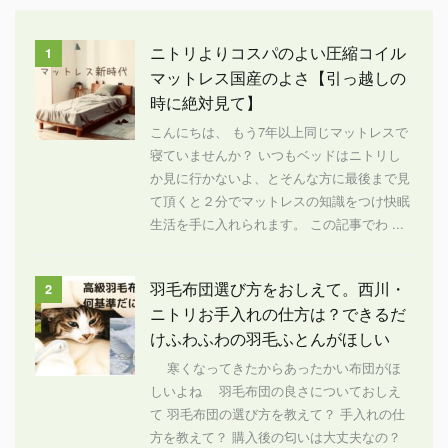
ニトリよりコスパのよい圧縮コイル
1
マットレス国産のよさ【引っ越しの
時に絶対見て】
こんにちは、 もう7年以上同じマットレスで
寝ていませんか？ いつもベッドはニトリし
か見に行かないよ、とそんな方に最後まで見
て頂くと２分でマットレスの知識をつけ快眠
生活を手に入れられます。 この記事でわ ...
羽毛布団選び方をおしえて。西川・
2
ニトリお手入れの仕方は？できるだ
けふわふわの羽毛ふとんがほしい
寒くなってきたからあったかい布団がほ
しいよね 羽毛布団の良さについておしえ
て 羽毛布団の選び方を教えて？ 手入れの仕
方を教えて？ 購入後の匂いは大丈夫なの？