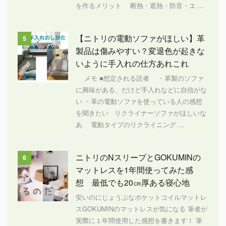
を作るメリット 断熱・遮熱・防音・エ ...
【ニトリの電動ソファがほしい】革
5
製品は傷みやすい？変退色が起きな
いように手入れの仕方あれこれ
メモ ■想定される読者 ・革製のソファ
に興味がある、だけど手入れなどに自信がな
い ・革の電動ソファを使っている人の感想
を聞きたい リクライナーソファがほしいな
あ 電動タイプのリクライニング ...
ニトリのNスリープとGOKUMINの
6
マットレスを1年間使ってみた感
想 最低でも20㎝厚ある寝心地
安いのにじょうぶなポケットコイルマットレ
スGOKUMINのマットレスが気になる 筆者が
実際に１年間使用した感想を書きます！ 筆