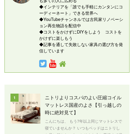
も多くの人に広める
◆インテリアを「誰でも手軽にカンタンにコ
ーディーネート」できる世界へ
◆YouTubeチャンネルでは古民家リノベーシ
ョン再生物語を配信中
◆コストをかけずにDIYをしよう コストを
かけずに楽しもう
◆記事を通して失敗しない家具の選び方を発
信しています
ニトリよりコスパのよい圧縮コイル
1
マットレス国産のよさ【引っ越しの
時に絶対見て】
こんにちは、 もう7年以上同じマットレスで
寝ていませんか？ いつもベッドはニトリし