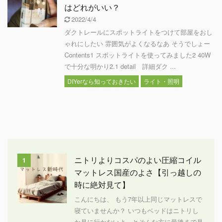
はどれがいい？
2022/4/4
ダクトレールにスポットライトをつけて部屋をおし
ゃれにしたい 雰囲気がよくなるなあ そうでしょー
Contents1 スポットライトを使ってみました2 40W
で十分な明かり2.1 detail 詳細ダク ...
DIYerなら知っておきたい
ライト・照明
ニトリよりコスパのよい圧縮コイル
1
マットレス国産のよさ【引っ越しの
時に絶対見て】
こんにちは、 もう7年以上同じマットレスで
寝ていませんか？ いつもベッドはニトリし
か見に行かないよ、とそんな方に最後まで見