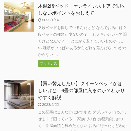
木製2段ベッド オンラインストアで失敗
しないポイントをおしえて
2025/1/14
２段ベッドを探しているんだけど なんでお店には２
段ベッドの種類が少ないの？ ヒノキがいいって聞
くけどなんで？ とにかく安くていいものがほし
い 種類がいっぱいあるからどれを選んだらいいかわ
からない ...
マットレス
【買い替えしたい】クイーンベッドがほ
しいけど 6畳の部屋に入るのか？わかり
やすく解説
2023/5/22
この記事はこんな方におすすめ ダブルベッドは少し
せまくて困っている！ 家族1人1台は経済的にきつ
く、部屋面積も狭めたくない お店に行ったけどわか