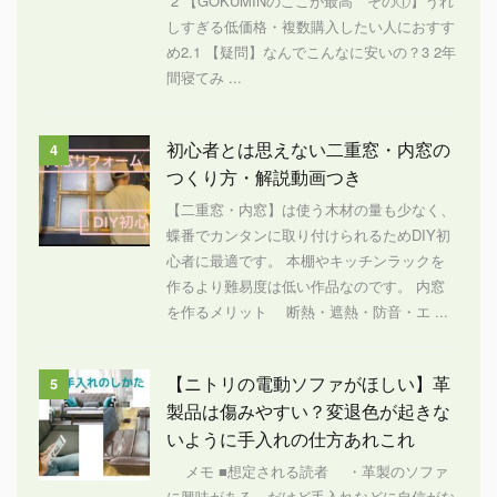
2 【GOKUMINのここが最高 その①】うれ
しすぎる低価格・複数購入したい人におすす
め2.1 【疑問】なんでこんなに安いの？3 2年
間寝てみ ...
初心者とは思えない二重窓・内窓の
4
つくり方・解説動画つき
【二重窓・内窓】は使う木材の量も少なく、
蝶番でカンタンに取り付けられるためDIY初
心者に最適です。 本棚やキッチンラックを
作るより難易度は低い作品なのです。 内窓
を作るメリット 断熱・遮熱・防音・エ ...
【ニトリの電動ソファがほしい】革
5
製品は傷みやすい？変退色が起きな
いように手入れの仕方あれこれ
メモ ■想定される読者 ・革製のソファ
に興味がある、だけど手入れなどに自信がな