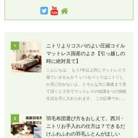
ニトリよりコスパのよい圧縮コイル
1
マットレス国産のよさ【引っ越しの
時に絶対見て】
こんにちは、 もう7年以上同じマットレスで
寝ていませんか？ いつもベッドはニトリし
か見に行かないよ、とそんな方に最後まで見
て頂くと２分でマットレスの知識をつけ快眠
生活を手に入れられます。 この記事でわ ...
羽毛布団選び方をおしえて。西川・
2
ニトリお手入れの仕方は？できるだ
けふわふわの羽毛ふとんがほしい