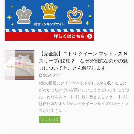
【完全版】ニトリ クイーン マットレス N
スリープは2枚？ なぜ分割式なのかの魅
力についてとことん解説します
2024/6/17
6畳の部屋にクイーンベッドがしっかり収まること
がわかったのでいざ買いにいこうと思います まずは
お、ねだん以上ニトリに観に行きましょう ニトリに
は自社製品オリジナルのクイーンサイズのマットレ
スがたくさん ...
マットレス