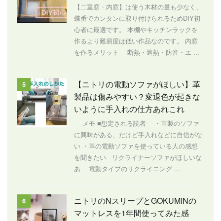
【二重窓・内窓】は使う木材の量も少なく、
蝶番でカンタンに取り付けられるためDIY初
心者に最適です。 本棚やキッチンラックを
作るより難易度は低い作品なのです。 内窓
を作るメリット 断熱・遮熱・防音・エ ...
【ニトリの電動ソファがほしい】革
5
製品は傷みやすい？変退色が起きな
いように手入れの仕方あれこれ
メモ ■想定される読者 ・革製のソファ
に興味がある、だけど手入れなどに自信がな
い ・革の電動ソファを使っている人の感想
を聞きたい リクライナーソファがほしいな
あ 電動タイプのリクライニング ...
ニトリのNスリープとGOKUMINの
6
マットレスを1年間使ってみた感