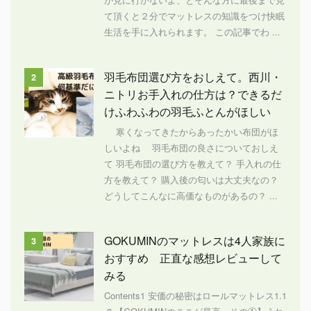
て頂くと２分でマットレスの知識をつけ快眠
生活を手に入れられます。 この記事でわ ...
羽毛布団選び方をおしえて。西川・
2
ニトリお手入れの仕方は？できるだ
けふわふわの羽毛ふとんがほしい
寒くなってきたからあったかい布団がほ
しいよね 羽毛布団の良さについておしえ
て 羽毛布団の選び方を教えて？ 手入れの仕
方を教えて？ 購入後の匂いは大丈夫なの？
どうしてこんなに高価なものがあるの？ ...
GOKUMINのマットレスは4人家族に
3
おすすめ 正直な感想レビューして
みる
Contents1 安価の秘密はロールマットレス1.1