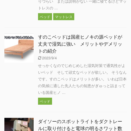
りづらい または説明がない 一緒に寝てるけどマッ
トレスの ...
ベッド
マットレス
すのこベッドは国産ヒノキの源ベッドが
丈夫で湿気に強い メリットやデメリッ
トの紹介
2023/9/4
せっかくなのでじめじめした湿気対策で通気性がよ
いベッド そして頑丈なベッドが欲しい。 そうなん
です。すのこベッドはメリットが多い。 いわば日本
の気候に適した先人たちの知恵がぎゅっと詰まって
いる国産ヒノ ...
ベッド
ダイソーのスポットライトをダクトレー
ルに取り付けると電球の明るさワット数