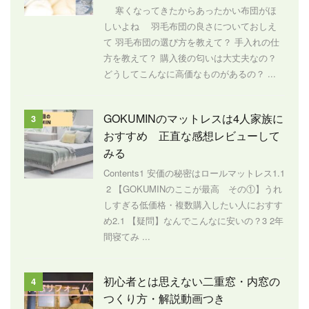
寒くなってきたからあったかい布団がほ
しいよね 羽毛布団の良さについておしえ
て 羽毛布団の選び方を教えて？ 手入れの仕
方を教えて？ 購入後の匂いは大丈夫なの？
どうしてこんなに高価なものがあるの？ ...
GOKUMINのマットレスは4人家族に
3
おすすめ 正直な感想レビューして
みる
Contents1 安価の秘密はロールマットレス1.1
2 【GOKUMINのここが最高 その①】うれ
しすぎる低価格・複数購入したい人におすす
め2.1 【疑問】なんでこんなに安いの？3 2年
間寝てみ ...
初心者とは思えない二重窓・内窓の
4
つくり方・解説動画つき