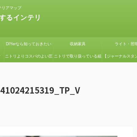
テリアマップ
するインテリ
DIYerなら知っておきたい
収納家具
ライト・照
タ
ニトリよりコスパのよい圧
ニトリで取り扱っている組
【ジャーナルスタ
の
縮コイルマットレス国産の
立式ローボードSHIRAIシ
紹介】『画像多め
グ
よさ【引っ越しの時に絶対
リーズの組立てを簡単にす
ン用の鉢カバーを
141024215319_TP_V
見て】
る方法
たよ