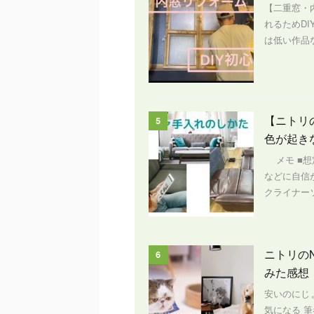
【二重窓・
れるためD
は低い作品な
【ニトリ
5
色が起き
メモ ■想
などに自信
クライナー
ニトリの
6
みた感想
安いのにじ
気になる 