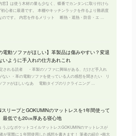
内窓】は使う木材の量も少なく、蝶番でカンタンに取り付けら
IY初心者に最適です。 本棚やキッチンラックを作るより難易度
のです。 内窓を作るメリット 断熱・遮熱・防音・エ ...
の電動ソファがほしい】革製品は傷みやすい？変退
ないように手入れの仕方あれこれ
定される読者 ・革製のソファに興味がある、だけど手入れ
がない ・革の電動ソファを使っている人の感想を聞きたい リ
ソファがほしいなあ 電動タイプのリクライニング ...
NスリープとGOKUMINのマットレスを1年間使って
 最低でも20㎝厚ある寝心地
ょうぶなポケットコイルマットレスGOKUMINのマットレスが
筆者が実際に１年間使用した感想を書きます！ 筆者の紹介 •南大