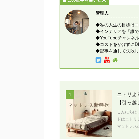
管理人
◆私の人生の目標はコ
◆インテリアを「誰で
◆YouTubeチャ
◆コストをかけずにD
◆記事を通して失敗し
ニトリよ
1
【引っ越
こんにちは
ドはニトリ
マットレスの