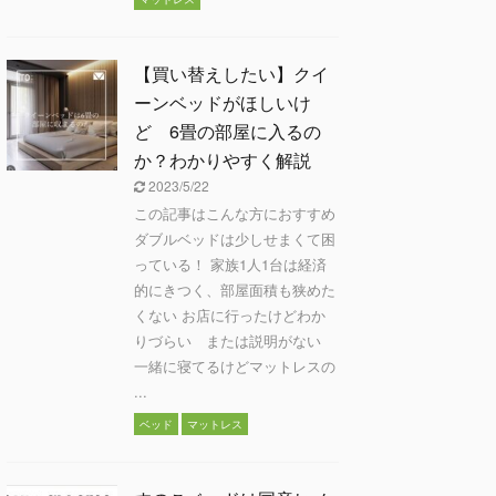
【買い替えしたい】クイ
ーンベッドがほしいけ
ど 6畳の部屋に入るの
か？わかりやすく解説
2023/5/22
この記事はこんな方におすすめ
ダブルベッドは少しせまくて困
っている！ 家族1人1台は経済
的にきつく、部屋面積も狭めた
くない お店に行ったけどわか
りづらい または説明がない
一緒に寝てるけどマットレスの
...
ベッド
マットレス