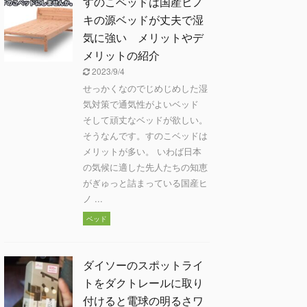
すのこベッドは国産ヒノ
キの源ベッドが丈夫で湿
気に強い メリットやデ
メリットの紹介
2023/9/4
せっかくなのでじめじめした湿
気対策で通気性がよいベッド
そして頑丈なベッドが欲しい。
そうなんです。すのこベッドは
メリットが多い。 いわば日本
の気候に適した先人たちの知恵
がぎゅっと詰まっている国産ヒ
ノ ...
ベッド
ダイソーのスポットライ
トをダクトレールに取り
付けると電球の明るさワ