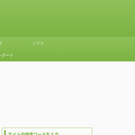
明
ソファ
ンダード
』グリー
使ってみ
サイト内検索ワードを入力