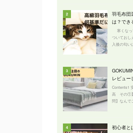
羽毛布団
2
は？でき
寒くなって
ついておし
入後の匂いは
GOKU
3
レビュー
Content
高 その①
問】なんでこ
初心者と
4