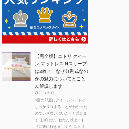
【完全版】ニトリ クイー
ン マットレス Nスリープ
は2枚？ なぜ分割式なの
かの魅力についてとこと
ん解説します
2024/6/17
6畳の部屋にクイーンベッドが
しっかり収まることがわかった
のでいざ買いにいこうと思いま
す まずはお、ねだん以上ニト
リに観に行きましょう ニトリ