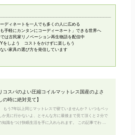
ーディネートを一人でも多くの人に広める
も手軽にカンタンにコーディーネート」できる世界へ
ンネルでは古民家リノベーション再生物語を配信中
IYをしよう コストをかけずに楽しもう
ない家具の選び方を発信しています
りコスパのよい圧縮コイルマットレス国産のよさ
しの時に絶対見て】
、 もう7年以上同じマットレスで寝ていませんか？ いつもベッ
しか見に行かないよ、とそんな方に最後まで見て頂くと２分で
知識をつけ快眠生活を手に入れられます。 この記事でわ ...