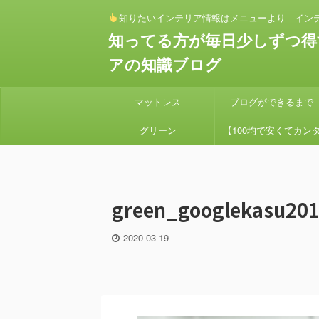
知りたいインテリア情報はメニューより イン
知ってる方が毎日少しずつ得
アの知識ブログ
マットレス
ブログができるまで
グリーン
【100均で安くてカン
ン】 セリアとダイソー
素材でアイアンハンギン
green_googlekasu20
プランターを作り方
2020-03-19