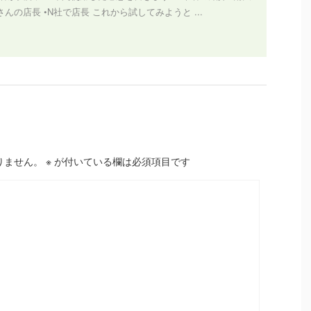
んの店長 •N社で店長 これから試してみようと ...
りません。
※
が付いている欄は必須項目です