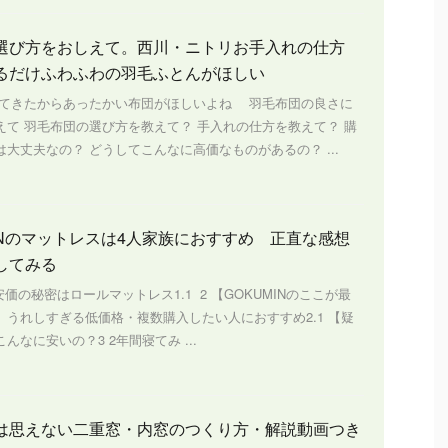
選び方をおしえて。西川・ニトリお手入れの仕方
るだけふわふわの羽毛ふとんがほしい
きたからあったかい布団がほしいよね 羽毛布団の良さに
えて 羽毛布団の選び方を教えて？ 手入れの仕方を教えて？ 購
大丈夫なの？ どうしてこんなに高価なものがあるの？ ...
MINのマットレスは4人家族におすすめ 正直な感想
してみる
s1 安価の秘密はロールマットレス1.1 2 【GOKUMINのここが最
】うれしすぎる低価格・複数購入したい人におすすめ2.1 【疑
んなに安いの？3 2年間寝てみ ...
は思えない二重窓・内窓のつくり方・解説動画つき