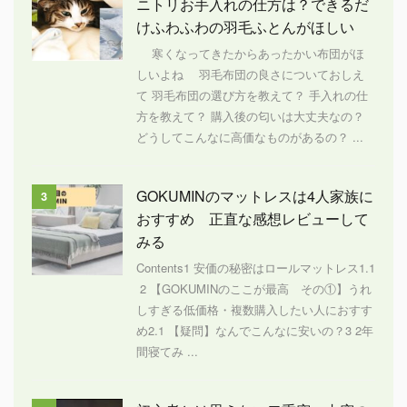
ニトリお手入れの仕方は？できるだ
けふわふわの羽毛ふとんがほしい
寒くなってきたからあったかい布団がほ
しいよね 羽毛布団の良さについておしえ
て 羽毛布団の選び方を教えて？ 手入れの仕
方を教えて？ 購入後の匂いは大丈夫なの？
どうしてこんなに高価なものがあるの？ ...
GOKUMINのマットレスは4人家族に
3
おすすめ 正直な感想レビューして
みる
Contents1 安価の秘密はロールマットレス1.1
2 【GOKUMINのここが最高 その①】うれ
しすぎる低価格・複数購入したい人におすす
め2.1 【疑問】なんでこんなに安いの？3 2年
間寝てみ ...