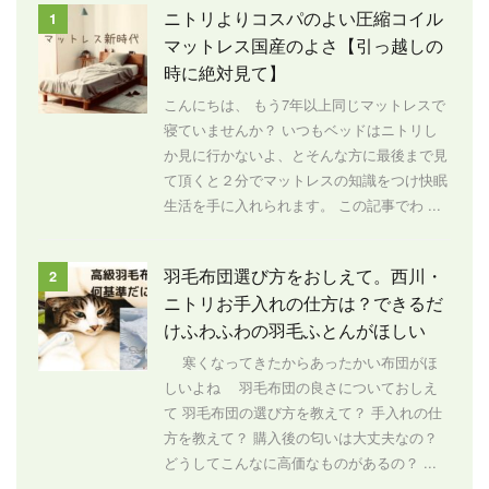
ニトリよりコスパのよい圧縮コイル
1
マットレス国産のよさ【引っ越しの
時に絶対見て】
こんにちは、 もう7年以上同じマットレスで
寝ていませんか？ いつもベッドはニトリし
か見に行かないよ、とそんな方に最後まで見
て頂くと２分でマットレスの知識をつけ快眠
生活を手に入れられます。 この記事でわ ...
羽毛布団選び方をおしえて。西川・
2
ニトリお手入れの仕方は？できるだ
けふわふわの羽毛ふとんがほしい
寒くなってきたからあったかい布団がほ
しいよね 羽毛布団の良さについておしえ
て 羽毛布団の選び方を教えて？ 手入れの仕
方を教えて？ 購入後の匂いは大丈夫なの？
どうしてこんなに高価なものがあるの？ ...