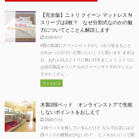
【完全版】ニトリ クイーン マットレス N
スリープは2枚？ なぜ分割式なのかの魅
力についてとことん解説します
2024/6/17
6畳の部屋にクイーンベッドがしっかり収まること
がわかったのでいざ買いにいこうと思います まずは
お、ねだん以上ニトリに観に行きましょう ニトリに
は自社製品オリジナルのクイーンサイズのマットレ
スがたくさん ...
マットレス
木製2段ベッド オンラインストアで失敗
しないポイントをおしえて
2025/1/14
２段ベッドを探しているんだけど なんでお店には２
段ベッドの種類が少ないの？ ヒノキがいいって聞