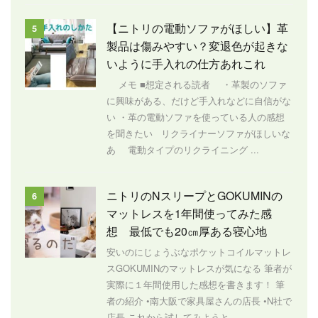
【ニトリの電動ソファがほしい】革
5
製品は傷みやすい？変退色が起きな
いように手入れの仕方あれこれ
メモ ■想定される読者 ・革製のソファ
に興味がある、だけど手入れなどに自信がな
い ・革の電動ソファを使っている人の感想
を聞きたい リクライナーソファがほしいな
あ 電動タイプのリクライニング ...
ニトリのNスリープとGOKUMINの
6
マットレスを1年間使ってみた感
想 最低でも20㎝厚ある寝心地
安いのにじょうぶなポケットコイルマットレ
スGOKUMINのマットレスが気になる 筆者が
実際に１年間使用した感想を書きます！ 筆
者の紹介 •南大阪で家具屋さんの店長 •N社で
店長 これから試してみようと ...