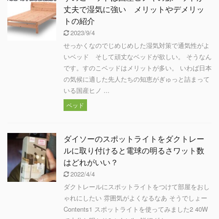
丈夫で湿気に強い メリットやデメリッ
トの紹介
2023/9/4
せっかくなのでじめじめした湿気対策で通気性がよ
いベッド そして頑丈なベッドが欲しい。 そうなん
です。すのこベッドはメリットが多い。 いわば日本
の気候に適した先人たちの知恵がぎゅっと詰まって
いる国産ヒノ ...
ベッド
ダイソーのスポットライトをダクトレー
ルに取り付けると電球の明るさワット数
はどれがいい？
2022/4/4
ダクトレールにスポットライトをつけて部屋をおし
ゃれにしたい 雰囲気がよくなるなあ そうでしょー
Contents1 スポットライトを使ってみました2 40W