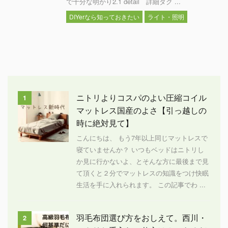
で十分な明かり2.1 detail 詳細ダク ...
DIYerなら知っておきたい
ライト・照明
ニトリよりコスパのよい圧縮コイル
1
マットレス国産のよさ【引っ越しの
時に絶対見て】
こんにちは、 もう7年以上同じマットレスで
寝ていませんか？ いつもベッドはニトリし
か見に行かないよ、とそんな方に最後まで見
て頂くと２分でマットレスの知識をつけ快眠
生活を手に入れられます。 この記事でわ ...
羽毛布団選び方をおしえて。西川・
2