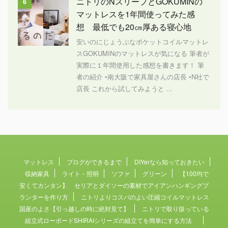
ニトリのNスリープとGOKUMINの
6
マットレスを1年間使ってみた感
想 最低でも20㎝厚ある寝心地
安いのにじょうぶなポケットコイルマットレ
スGOKUMINのマットレスが気になる 筆者が
実際に１年間使用した感想を書きます！ 筆
者の紹介 •南大阪で家具屋さんの店長 •N社で
店長 これから試してみようと ...
マットレス
ブログができるまで
DIYerなら知っておきたい
収納家具
ライト・照明
ソファ
グリーン
【100均で
安くてカンタン】 セリアとダイソーの素材でアイアンハンギングプ
ランターを作り方
ニトリよりコスパのよい圧縮コイルマットレス
国産のよさ【引っ越しの時に絶対見て】
ニトリで取り扱っている
組立式ローボードSHIRAIシリーズの組立てを簡単にする方法