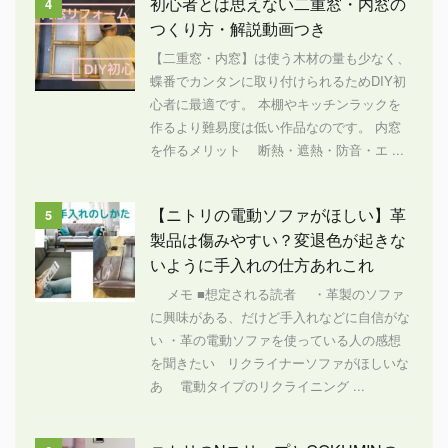
初心者とは思えない二重窓・内窓の
4
つくり方・解説動画つき
【二重窓・内窓】は使う木材の量も少なく、
蝶番でカンタンに取り付けられるためDIY初
心者に最適です。 本棚やキッチンラックを
作るより難易度は低い作品なのです。 内窓
を作るメリット 断熱・遮熱・防音・エ ...
【ニトリの電動ソファがほしい】革
5
製品は傷みやすい？変退色が起きな
いように手入れの仕方あれこれ
メモ ■想定される読者 ・革製のソファ
に興味がある、だけど手入れなどに自信がな
い ・革の電動ソファを使っている人の感想
を聞きたい リクライナーソファがほしいな
あ 電動タイプのリクライニング ...