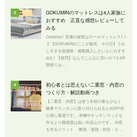
GOKUMINのマットレスは4人家族に
3
おすすめ 正直な感想レビューして
みる
Contents1 安価の秘密はロールマットレス1.1
2 【GOKUMINのここが最高 その①】うれ
しすぎる低価格・複数購入したい人におすす
め2.1 【疑問】なんでこんなに安いの？3 2年
間寝てみ ...
初心者とは思えない二重窓・内窓の
4
つくり方・解説動画つき
【二重窓・内窓】は使う木材の量も少なく、
蝶番でカンタンに取り付けられるためDIY初
心者に最適です。 本棚やキッチンラックを
作るより難易度は低い作品なのです。 内窓
を作るメリット 断熱・遮熱・防音・エ ...