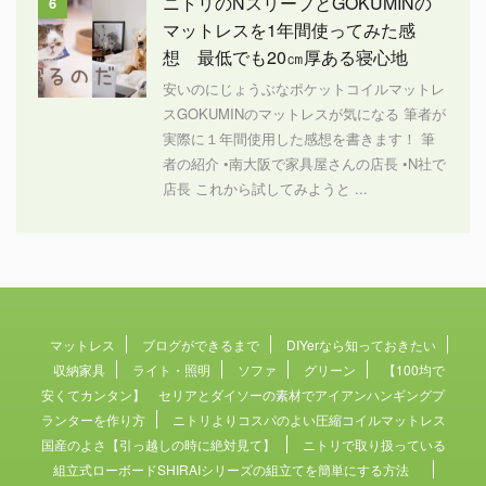
ニトリのNスリープとGOKUMINの
6
マットレスを1年間使ってみた感
想 最低でも20㎝厚ある寝心地
安いのにじょうぶなポケットコイルマットレ
スGOKUMINのマットレスが気になる 筆者が
実際に１年間使用した感想を書きます！ 筆
者の紹介 •南大阪で家具屋さんの店長 •N社で
店長 これから試してみようと ...
マットレス
ブログができるまで
DIYerなら知っておきたい
収納家具
ライト・照明
ソファ
グリーン
【100均で
安くてカンタン】 セリアとダイソーの素材でアイアンハンギングプ
ランターを作り方
ニトリよりコスパのよい圧縮コイルマットレス
国産のよさ【引っ越しの時に絶対見て】
ニトリで取り扱っている
組立式ローボードSHIRAIシリーズの組立てを簡単にする方法