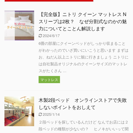
【完全版】ニトリ クイーン マットレス N
スリープは2枚？ なぜ分割式なのかの魅
力についてとことん解説します
2024/6/17
6畳の部屋にクイーンベッドがしっかり収まること
がわかったのでいざ買いにいこうと思います まずは
お、ねだん以上ニトリに観に行きましょう ニトリに
は自社製品オリジナルのクイーンサイズのマットレ
スがたくさん ...
マットレス
木製2段ベッド オンラインストアで失敗
しないポイントをおしえて
2025/1/14
２段ベッドを探しているんだけど なんでお店には２
段ベッドの種類が少ないの？ ヒノキがいいって聞