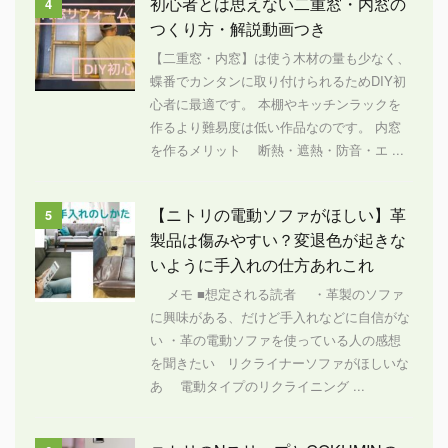
初心者とは思えない二重窓・内窓の
4
つくり方・解説動画つき
【二重窓・内窓】は使う木材の量も少なく、
蝶番でカンタンに取り付けられるためDIY初
心者に最適です。 本棚やキッチンラックを
作るより難易度は低い作品なのです。 内窓
を作るメリット 断熱・遮熱・防音・エ ...
【ニトリの電動ソファがほしい】革
5
製品は傷みやすい？変退色が起きな
いように手入れの仕方あれこれ
メモ ■想定される読者 ・革製のソファ
に興味がある、だけど手入れなどに自信がな
い ・革の電動ソファを使っている人の感想
を聞きたい リクライナーソファがほしいな
あ 電動タイプのリクライニング ...