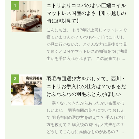
ニトリよりコスパのよい圧縮コイル
1
マットレス国産のよさ【引っ越しの
時に絶対見て】
こんにちは、 もう7年以上同じマットレスで
寝ていませんか？ いつもベッドはニトリし
か見に行かないよ、とそんな方に最後まで見
て頂くと２分でマットレスの知識をつけ快眠
生活を手に入れられます。 この記事でわ ...
羽毛布団選び方をおしえて。西川・
2
ニトリお手入れの仕方は？できるだ
けふわふわの羽毛ふとんがほしい
寒くなってきたからあったかい布団がほ
しいよね 羽毛布団の良さについておしえ
て 羽毛布団の選び方を教えて？ 手入れの仕
方を教えて？ 購入後の匂いは大丈夫なの？
どうしてこんなに高価なものがあるの？ ...