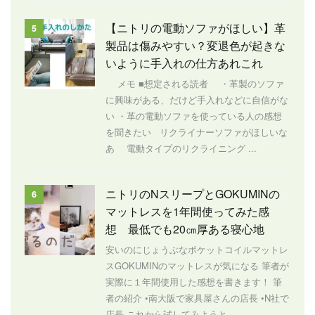
【ニトリの電動ソファがほしい】革
5
製品は傷みやすい？変退色が起きな
いように手入れの仕方あれこれ
メモ ■想定される読者 ・革製のソファ
に興味がある、だけど手入れなどに自信がな
い ・革の電動ソファを使っている人の感想
を聞きたい リクライナーソファがほしいな
あ 電動タイプのリクライニング ...
ニトリのNスリープとGOKUMINの
6
マットレスを1年間使ってみた感
想 最低でも20㎝厚ある寝心地
安いのにじょうぶなポケットコイルマットレ
スGOKUMINのマットレスが気になる 筆者が
実際に１年間使用した感想を書きます！ 筆
者の紹介 •南大阪で家具屋さんの店長 •N社で
店長 これから試してみようと ...