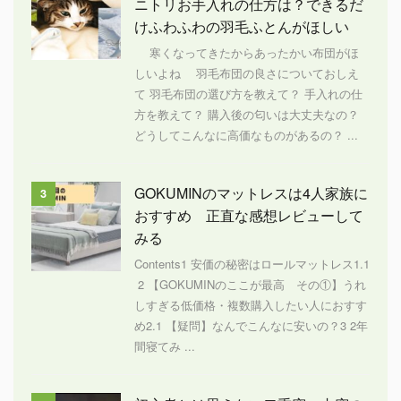
ニトリお手入れの仕方は？できるだ
けふわふわの羽毛ふとんがほしい
寒くなってきたからあったかい布団がほ
しいよね 羽毛布団の良さについておしえ
て 羽毛布団の選び方を教えて？ 手入れの仕
方を教えて？ 購入後の匂いは大丈夫なの？
どうしてこんなに高価なものがあるの？ ...
GOKUMINのマットレスは4人家族に
3
おすすめ 正直な感想レビューして
みる
Contents1 安価の秘密はロールマットレス1.1
2 【GOKUMINのここが最高 その①】うれ
しすぎる低価格・複数購入したい人におすす
め2.1 【疑問】なんでこんなに安いの？3 2年
間寝てみ ...