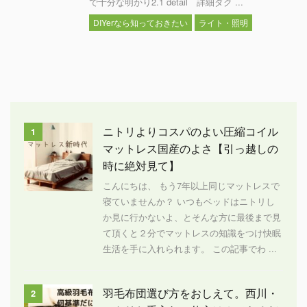
で十分な明かり2.1 detail 詳細ダク ...
DIYerなら知っておきたい
ライト・照明
ニトリよりコスパのよい圧縮コイル
1
マットレス国産のよさ【引っ越しの
時に絶対見て】
こんにちは、 もう7年以上同じマットレスで
寝ていませんか？ いつもベッドはニトリし
か見に行かないよ、とそんな方に最後まで見
て頂くと２分でマットレスの知識をつけ快眠
生活を手に入れられます。 この記事でわ ...
羽毛布団選び方をおしえて。西川・
2