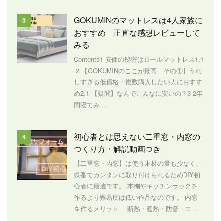
GOKUMINのマットレスは4人家族に
3
おすすめ 正直な感想レビューして
みる
Contents1 安価の秘密はロールマットレス1.1
2 【GOKUMINのここが最高 その①】うれ
しすぎる低価格・複数購入したい人におすす
め2.1 【疑問】なんでこんなに安いの？3 2年
間寝てみ ...
初心者とは思えない二重窓・内窓の
4
つくり方・解説動画つき
【二重窓・内窓】は使う木材の量も少なく、
蝶番でカンタンに取り付けられるためDIY初
心者に最適です。 本棚やキッチンラックを
作るより難易度は低い作品なのです。 内窓
を作るメリット 断熱・遮熱・防音・エ ...