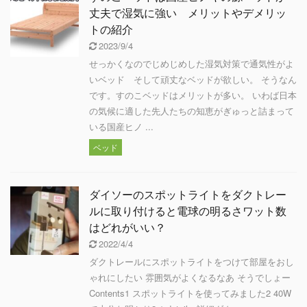
丈夫で湿気に強い メリットやデメリッ
トの紹介
2023/9/4
せっかくなのでじめじめした湿気対策で通気性がよ
いベッド そして頑丈なベッドが欲しい。 そうなん
です。すのこベッドはメリットが多い。 いわば日本
の気候に適した先人たちの知恵がぎゅっと詰まって
いる国産ヒノ ...
ベッド
ダイソーのスポットライトをダクトレー
ルに取り付けると電球の明るさワット数
はどれがいい？
2022/4/4
ダクトレールにスポットライトをつけて部屋をおし
ゃれにしたい 雰囲気がよくなるなあ そうでしょー
Contents1 スポットライトを使ってみました2 40W