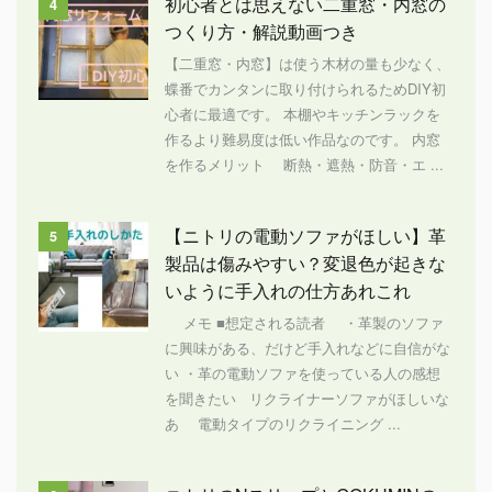
初心者とは思えない二重窓・内窓の
4
つくり方・解説動画つき
【二重窓・内窓】は使う木材の量も少なく、
蝶番でカンタンに取り付けられるためDIY初
心者に最適です。 本棚やキッチンラックを
作るより難易度は低い作品なのです。 内窓
を作るメリット 断熱・遮熱・防音・エ ...
【ニトリの電動ソファがほしい】革
5
製品は傷みやすい？変退色が起きな
いように手入れの仕方あれこれ
メモ ■想定される読者 ・革製のソファ
に興味がある、だけど手入れなどに自信がな
い ・革の電動ソファを使っている人の感想
を聞きたい リクライナーソファがほしいな
あ 電動タイプのリクライニング ...