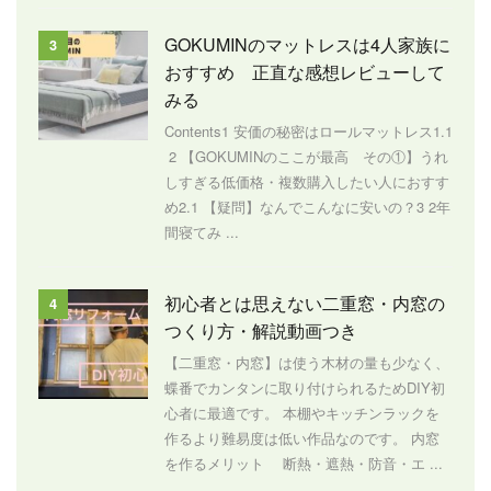
GOKUMINのマットレスは4人家族に
3
おすすめ 正直な感想レビューして
みる
Contents1 安価の秘密はロールマットレス1.1
2 【GOKUMINのここが最高 その①】うれ
しすぎる低価格・複数購入したい人におすす
め2.1 【疑問】なんでこんなに安いの？3 2年
間寝てみ ...
初心者とは思えない二重窓・内窓の
4
つくり方・解説動画つき
【二重窓・内窓】は使う木材の量も少なく、
蝶番でカンタンに取り付けられるためDIY初
心者に最適です。 本棚やキッチンラックを
作るより難易度は低い作品なのです。 内窓
を作るメリット 断熱・遮熱・防音・エ ...