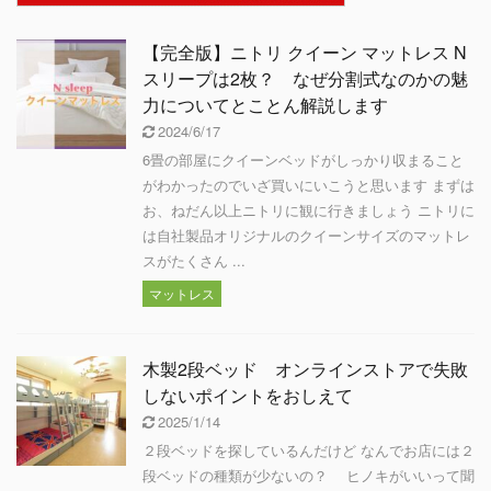
【完全版】ニトリ クイーン マットレス N
スリープは2枚？ なぜ分割式なのかの魅
力についてとことん解説します
2024/6/17
6畳の部屋にクイーンベッドがしっかり収まること
がわかったのでいざ買いにいこうと思います まずは
お、ねだん以上ニトリに観に行きましょう ニトリに
は自社製品オリジナルのクイーンサイズのマットレ
スがたくさん ...
マットレス
木製2段ベッド オンラインストアで失敗
しないポイントをおしえて
2025/1/14
２段ベッドを探しているんだけど なんでお店には２
段ベッドの種類が少ないの？ ヒノキがいいって聞