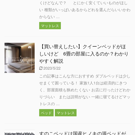
くけどなんで？ とにかく安くていいものがほし
い 種類がいっぱいあるからどれを選んだらいいかわ
からない ...
マットレス
【買い替えしたい】クイーンベッドがほ
しいけど 6畳の部屋に入るのか？わかり
やすく解説
2023/5/22
この記事はこんな方におすすめ ダブルベッドは少し
せまくて困っている！ 家族1人1台は経済的にきつ
く、部屋面積も狭めたくない お店に行ったけどわか
りづらい または説明がない 一緒に寝てるけどマッ
トレスの ...
ベッド
マットレス
すのこベッドは国産ヒノキの源ベッドが