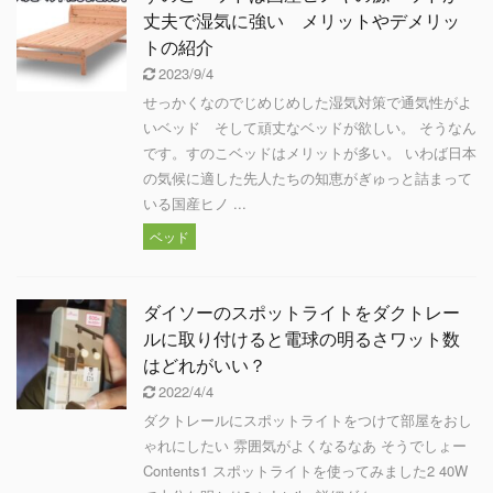
丈夫で湿気に強い メリットやデメリッ
トの紹介
2023/9/4
せっかくなのでじめじめした湿気対策で通気性がよ
いベッド そして頑丈なベッドが欲しい。 そうなん
です。すのこベッドはメリットが多い。 いわば日本
の気候に適した先人たちの知恵がぎゅっと詰まって
いる国産ヒノ ...
ベッド
ダイソーのスポットライトをダクトレー
ルに取り付けると電球の明るさワット数
はどれがいい？
2022/4/4
ダクトレールにスポットライトをつけて部屋をおし
ゃれにしたい 雰囲気がよくなるなあ そうでしょー
Contents1 スポットライトを使ってみました2 40W