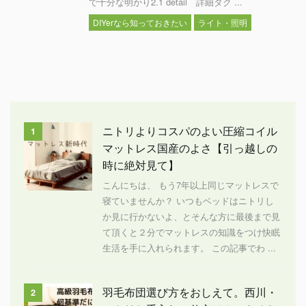
で十分な明かり2.1 detail 詳細ダク ...
DIYerなら知っておきたい
ライト・照明
ニトリよりコスパのよい圧縮コイル
1
マットレス国産のよさ【引っ越しの
時に絶対見て】
こんにちは、 もう7年以上同じマットレスで
寝ていませんか？ いつもベッドはニトリし
か見に行かないよ、とそんな方に最後まで見
て頂くと２分でマットレスの知識をつけ快眠
生活を手に入れられます。 この記事でわ ...
羽毛布団選び方をおしえて。西川・
2