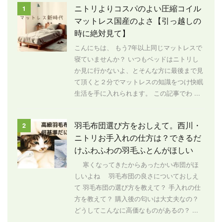
ニトリよりコスパのよい圧縮コイル
1
マットレス国産のよさ【引っ越しの
時に絶対見て】
こんにちは、 もう7年以上同じマットレスで
寝ていませんか？ いつもベッドはニトリし
か見に行かないよ、とそんな方に最後まで見
て頂くと２分でマットレスの知識をつけ快眠
生活を手に入れられます。 この記事でわ ...
羽毛布団選び方をおしえて。西川・
2
ニトリお手入れの仕方は？できるだ
けふわふわの羽毛ふとんがほしい
寒くなってきたからあったかい布団がほ
しいよね 羽毛布団の良さについておしえ
て 羽毛布団の選び方を教えて？ 手入れの仕
方を教えて？ 購入後の匂いは大丈夫なの？
どうしてこんなに高価なものがあるの？ ...