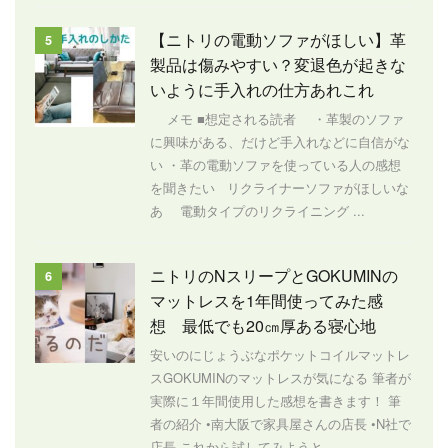
【ニトリの電動ソファがほしい】革
5
製品は傷みやすい？変退色が起きな
いように手入れの仕方あれこれ
メモ ■想定される読者 ・革製のソファ
に興味がある、だけど手入れなどに自信がな
い ・革の電動ソファを使っている人の感想
を聞きたい リクライナーソファがほしいな
あ 電動タイプのリクライニング ...
ニトリのNスリープとGOKUMINの
6
マットレスを1年間使ってみた感
想 最低でも20㎝厚ある寝心地
安いのにじょうぶなポケットコイルマットレ
スGOKUMINのマットレスが気になる 筆者が
実際に１年間使用した感想を書きます！ 筆
者の紹介 •南大阪で家具屋さんの店長 •N社で
店長 これから試してみようと ...