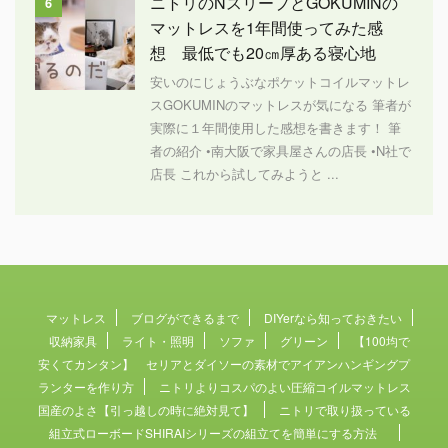
ニトリのNスリープとGOKUMINの
6
マットレスを1年間使ってみた感
想 最低でも20㎝厚ある寝心地
安いのにじょうぶなポケットコイルマットレ
スGOKUMINのマットレスが気になる 筆者が
実際に１年間使用した感想を書きます！ 筆
者の紹介 •南大阪で家具屋さんの店長 •N社で
店長 これから試してみようと ...
マットレス
ブログができるまで
DIYerなら知っておきたい
収納家具
ライト・照明
ソファ
グリーン
【100均で
安くてカンタン】 セリアとダイソーの素材でアイアンハンギングプ
ランターを作り方
ニトリよりコスパのよい圧縮コイルマットレス
国産のよさ【引っ越しの時に絶対見て】
ニトリで取り扱っている
組立式ローボードSHIRAIシリーズの組立てを簡単にする方法