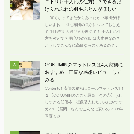
ニトリお手入れの仕方は？できるだ
けふわふわの羽毛ふとんがほしい
寒くなってきたからあったかい布団がほ
しいよね 羽毛布団の良さについておしえ
て 羽毛布団の選び方を教えて？ 手入れの仕
方を教えて？ 購入後の匂いは大丈夫なの？
どうしてこんなに高価なものがあるの？ ...
GOKUMINのマットレスは4人家族に
3
おすすめ 正直な感想レビューして
みる
Contents1 安価の秘密はロールマットレス1.1
2 【GOKUMINのここが最高 その①】うれ
しすぎる低価格・複数購入したい人におすす
め2.1 【疑問】なんでこんなに安いの？3 2年
間寝てみ ...