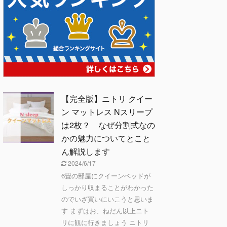
【完全版】ニトリ クイー
ン マットレス Nスリープ
は2枚？ なぜ分割式なの
かの魅力についてとこと
ん解説します
2024/6/17
6畳の部屋にクイーンベッドが
しっかり収まることがわかった
のでいざ買いにいこうと思いま
す まずはお、ねだん以上ニト
リに観に行きましょう ニトリ