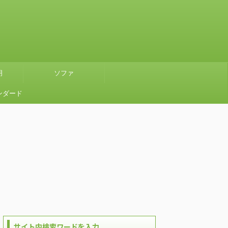
明
ソファ
ンダード
』グリー
使ってみ
サイト内検索ワードを入力