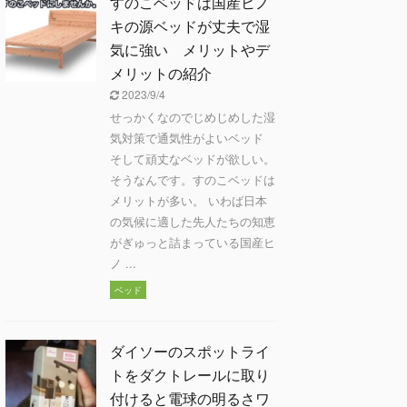
すのこベッドは国産ヒノ
キの源ベッドが丈夫で湿
気に強い メリットやデ
メリットの紹介
2023/9/4
せっかくなのでじめじめした湿
気対策で通気性がよいベッド
そして頑丈なベッドが欲しい。
そうなんです。すのこベッドは
メリットが多い。 いわば日本
の気候に適した先人たちの知恵
がぎゅっと詰まっている国産ヒ
ノ ...
ベッド
ダイソーのスポットライ
トをダクトレールに取り
付けると電球の明るさワ