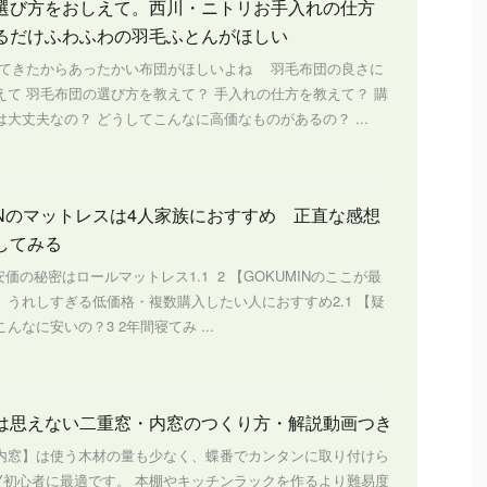
選び方をおしえて。西川・ニトリお手入れの仕方
るだけふわふわの羽毛ふとんがほしい
きたからあったかい布団がほしいよね 羽毛布団の良さに
えて 羽毛布団の選び方を教えて？ 手入れの仕方を教えて？ 購
大丈夫なの？ どうしてこんなに高価なものがあるの？ ...
MINのマットレスは4人家族におすすめ 正直な感想
してみる
s1 安価の秘密はロールマットレス1.1 2 【GOKUMINのここが最
】うれしすぎる低価格・複数購入したい人におすすめ2.1 【疑
んなに安いの？3 2年間寝てみ ...
は思えない二重窓・内窓のつくり方・解説動画つき
内窓】は使う木材の量も少なく、蝶番でカンタンに取り付けら
IY初心者に最適です。 本棚やキッチンラックを作るより難易度