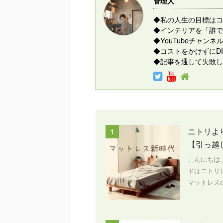
管理人
◆私の人生の目標はコ
◆インテリアを「誰で
◆YouTubeチャ
◆コストをかけずにD
◆記事を通して失敗し
ニトリよ
1
【引っ越
こんにちは
ドはニトリ
マットレスの