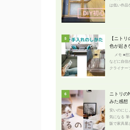
は低い作品な
【ニトリ
5
色が起き
メモ ■想
などに自信
クライナー
ニトリの
6
みた感想
安いのにじ
気になる 
阪で家具屋さ