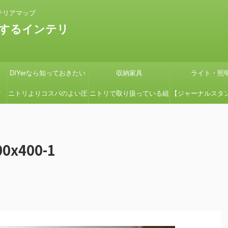
テリアマップ
するインテリ
DIYerなら知っておきたい
収納家具
ライト・照
タ
ニトリよりコスパのよい圧
ニトリで取り扱っている組
【ジャーナルスタ
の
縮コイルマットレス国産の
立式ローボードSHIRAIシ
紹介】『画像多め
グ
よさ【引っ越しの時に絶対
リーズの組立てを簡単にす
ン用の鉢カバーを
0x400-1
見て】
る方法
たよ