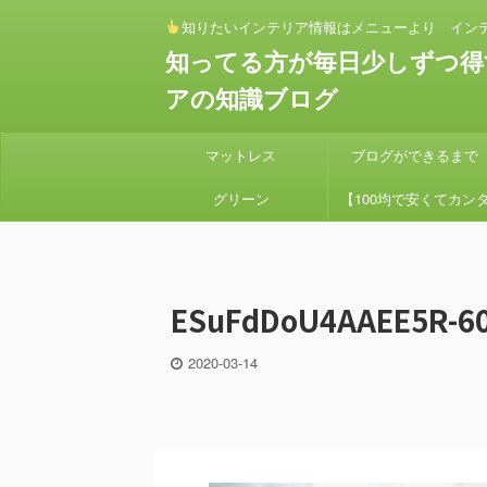
知りたいインテリア情報はメニューより イン
知ってる方が毎日少しずつ得
アの知識ブログ
マットレス
ブログができるまで
グリーン
【100均で安くてカン
ン】 セリアとダイソー
素材でアイアンハンギン
ESuFdDoU4AAEE5R-60
プランターを作り方
2020-03-14