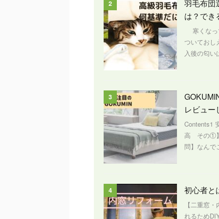
羽毛布団
2
は？でき
寒くなって
ついておし
入後の匂いは
GOKU
3
レビュー
Content
高 その①
問】なんでこ
初心者と
4
【二重窓・
れるためD