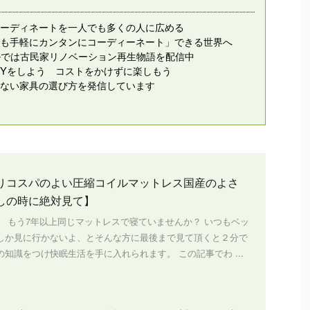
ーディネートを一人でも多くの人に広める
も手軽にカンタンにコーディーネート」できる世界へ
ンネルでは古民家リノベーション再生物語を配信中
IYをしよう コストをかけずに楽しもう
ない家具の選び方を発信しています
りコスパのよい圧縮コイルマットレス国産のよさ
しの時に絶対見て】
、 もう7年以上同じマットレスで寝ていませんか？ いつもベッ
しか見に行かないよ、とそんな方に最後まで見て頂くと２分で
知識をつけ快眠生活を手に入れられます。 この記事でわ ...