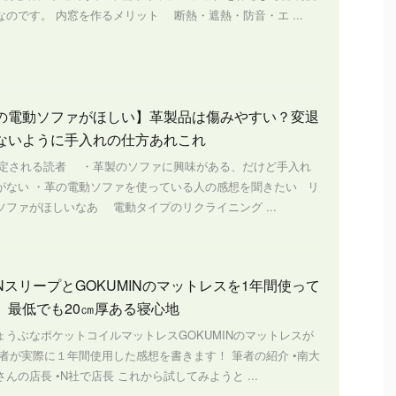
のです。 内窓を作るメリット 断熱・遮熱・防音・エ ...
の電動ソファがほしい】革製品は傷みやすい？変退
ないように手入れの仕方あれこれ
定される読者 ・革製のソファに興味がある、だけど手入れ
がない ・革の電動ソファを使っている人の感想を聞きたい リ
ソファがほしいなあ 電動タイプのリクライニング ...
NスリープとGOKUMINのマットレスを1年間使って
 最低でも20㎝厚ある寝心地
ょうぶなポケットコイルマットレスGOKUMINのマットレスが
筆者が実際に１年間使用した感想を書きます！ 筆者の紹介 •南大
んの店長 •N社で店長 これから試してみようと ...