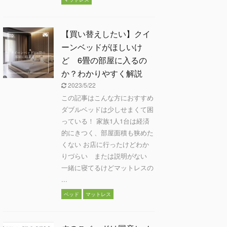
【買い替えしたい】クイ
ーンベッドがほしいけ
ど 6畳の部屋に入るの
か？わかりやすく解説
2023/5/22
この記事はこんな方におすすめ
ダブルベッドは少しせまくて困
っている！ 家族1人1台は経済
的にきつく、部屋面積も狭めた
くない お店に行ったけどわか
りづらい または説明がない
一緒に寝てるけどマットレスの
...
ベッド
マットレス