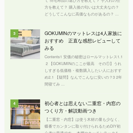
て 羽毛布団の選び方を教えて？ 手入れの仕
方を教えて？ 購入後の匂いは大丈夫なの？
どうしてこんなに高価なものがあるの？ ...
GOKUMINのマットレスは4人家族に
3
おすすめ 正直な感想レビューして
みる
Contents1 安価の秘密はロールマットレス1.1
2 【GOKUMINのここが最高 その①】うれ
しすぎる低価格・複数購入したい人におすす
め2.1 【疑問】なんでこんなに安いの？3 2年
間寝てみ ...
初心者とは思えない二重窓・内窓の
4
つくり方・解説動画つき
【二重窓・内窓】は使う木材の量も少なく、
蝶番でカンタンに取り付けられるためDIY初
心者に最適です。 本棚やキッチンラックを