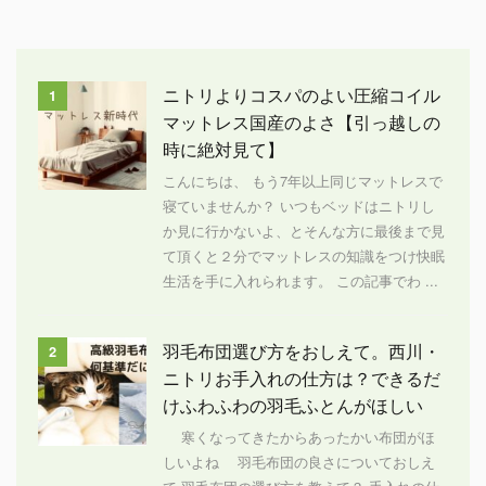
ニトリよりコスパのよい圧縮コイル
1
マットレス国産のよさ【引っ越しの
時に絶対見て】
こんにちは、 もう7年以上同じマットレスで
寝ていませんか？ いつもベッドはニトリし
か見に行かないよ、とそんな方に最後まで見
て頂くと２分でマットレスの知識をつけ快眠
生活を手に入れられます。 この記事でわ ...
羽毛布団選び方をおしえて。西川・
2
ニトリお手入れの仕方は？できるだ
けふわふわの羽毛ふとんがほしい
寒くなってきたからあったかい布団がほ
しいよね 羽毛布団の良さについておしえ