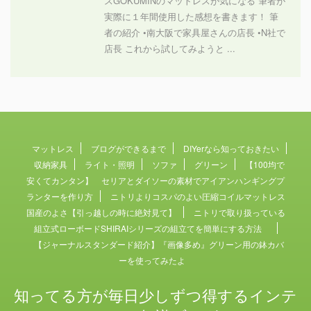
スGOKUMINのマットレスが気になる 筆者が
実際に１年間使用した感想を書きます！ 筆
者の紹介 •南大阪で家具屋さんの店長 •N社で
店長 これから試してみようと ...
マットレス
ブログができるまで
DIYerなら知っておきたい
収納家具
ライト・照明
ソファ
グリーン
【100均で
安くてカンタン】 セリアとダイソーの素材でアイアンハンギングプ
ランターを作り方
ニトリよりコスパのよい圧縮コイルマットレス
国産のよさ【引っ越しの時に絶対見て】
ニトリで取り扱っている
組立式ローボードSHIRAIシリーズの組立てを簡単にする方法
【ジャーナルスタンダード紹介】『画像多め』グリーン用の鉢カバ
ーを使ってみたよ
知ってる方が毎日少しずつ得するインテ