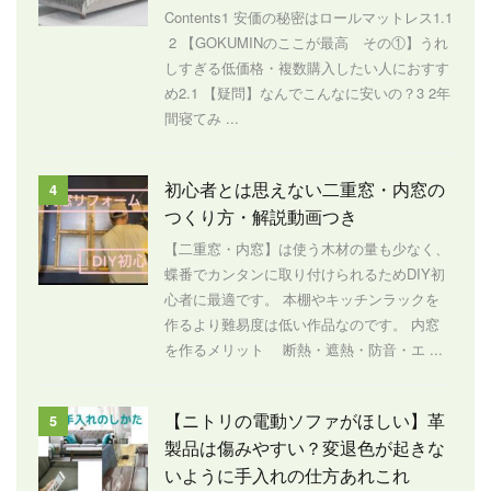
Contents1 安価の秘密はロールマットレス1.1
2 【GOKUMINのここが最高 その①】うれ
しすぎる低価格・複数購入したい人におすす
め2.1 【疑問】なんでこんなに安いの？3 2年
間寝てみ ...
初心者とは思えない二重窓・内窓の
4
つくり方・解説動画つき
【二重窓・内窓】は使う木材の量も少なく、
蝶番でカンタンに取り付けられるためDIY初
心者に最適です。 本棚やキッチンラックを
作るより難易度は低い作品なのです。 内窓
を作るメリット 断熱・遮熱・防音・エ ...
【ニトリの電動ソファがほしい】革
5
製品は傷みやすい？変退色が起きな
いように手入れの仕方あれこれ