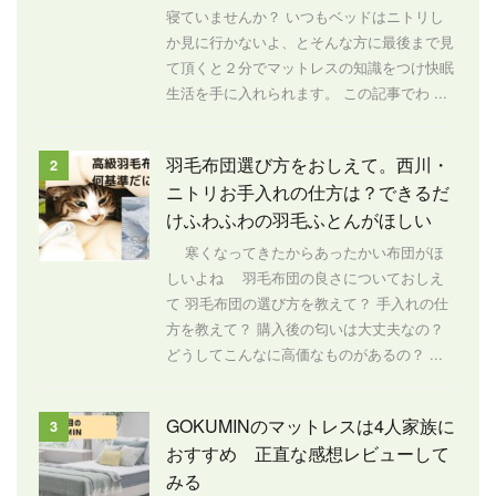
寝ていませんか？ いつもベッドはニトリし
か見に行かないよ、とそんな方に最後まで見
て頂くと２分でマットレスの知識をつけ快眠
生活を手に入れられます。 この記事でわ ...
羽毛布団選び方をおしえて。西川・
2
ニトリお手入れの仕方は？できるだ
けふわふわの羽毛ふとんがほしい
寒くなってきたからあったかい布団がほ
しいよね 羽毛布団の良さについておしえ
て 羽毛布団の選び方を教えて？ 手入れの仕
方を教えて？ 購入後の匂いは大丈夫なの？
どうしてこんなに高価なものがあるの？ ...
GOKUMINのマットレスは4人家族に
3
おすすめ 正直な感想レビューして
みる