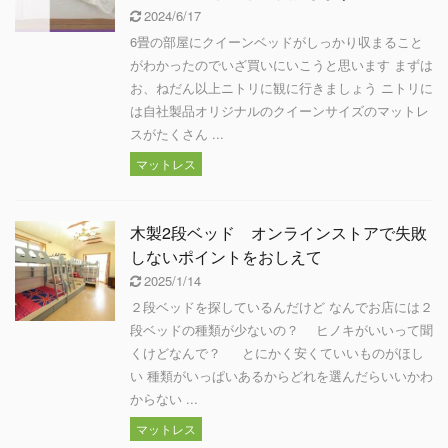
2024/6/17
6畳の部屋にクイーンベッドがしっかり収まること
がわかったのでいざ買いにいこうと思います まずは
お、ねだん以上ニトリに観に行きましょう ニトリに
は自社製品オリジナルのクイーンサイズのマットレ
スがたくさん ...
マットレス
木製2段ベッド オンラインストアで失敗
しないポイントをおしえて
2025/1/14
２段ベッドを探しているんだけど なんでお店には２
段ベッドの種類が少ないの？ ヒノキがいいって聞
くけどなんで？ とにかく安くていいものがほし
い 種類がいっぱいあるからどれを選んだらいいかわ
からない ...
マットレス