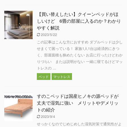
【買い替えしたい】クイーンベッドがほ
しいけど 6畳の部屋に入るのか？わかり
やすく解説
2023/5/22
この記事はこんな方におすすめ ダブルベッドは少し
せまくて困っている！ 家族1人1台は経済的にきつ
く、部屋面積も狭めたくない お店に行ったけどわか
りづらい または説明がない 一緒に寝てるけどマッ
トレスの ...
ベッド
マットレス
すのこベッドは国産ヒノキの源ベッドが
丈夫で湿気に強い メリットやデメリッ
トの紹介
2023/9/4
せっかくなのでじめじめした湿気対策で通気性がよ