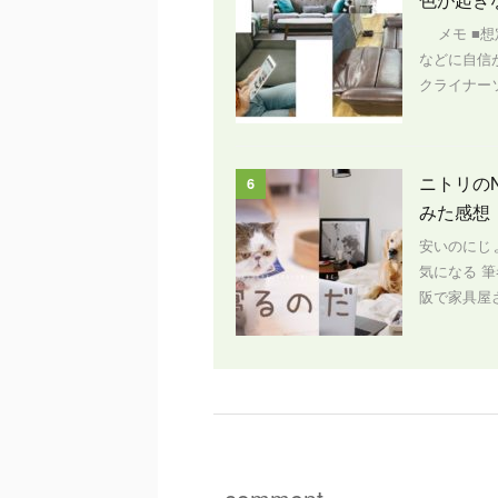
メモ ■想
などに自信
クライナー
ニトリの
6
みた感想
安いのにじ
気になる 
阪で家具屋さ