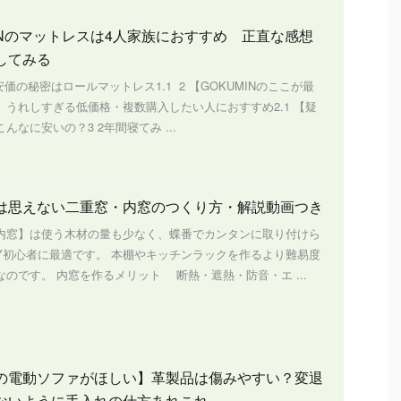
MINのマットレスは4人家族におすすめ 正直な感想
してみる
s1 安価の秘密はロールマットレス1.1 2 【GOKUMINのここが最
】うれしすぎる低価格・複数購入したい人におすすめ2.1 【疑
んなに安いの？3 2年間寝てみ ...
は思えない二重窓・内窓のつくり方・解説動画つき
内窓】は使う木材の量も少なく、蝶番でカンタンに取り付けら
IY初心者に最適です。 本棚やキッチンラックを作るより難易度
のです。 内窓を作るメリット 断熱・遮熱・防音・エ ...
の電動ソファがほしい】革製品は傷みやすい？変退
ないように手入れの仕方あれこれ