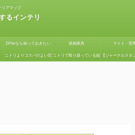
テリアマップ
するインテリ
DIYerなら知っておきたい
収納家具
ライト・照
タ
ニトリよりコスパのよい圧
ニトリで取り扱っている組
【ジャーナルスタ
の
縮コイルマットレス国産の
立式ローボードSHIRAIシ
紹介】『画像多め
グ
よさ【引っ越しの時に絶対
リーズの組立てを簡単にす
ン用の鉢カバーを
見て】
る方法
たよ