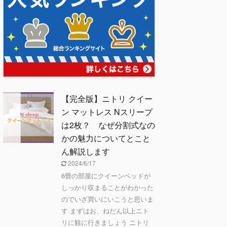
【完全版】ニトリ クイー
ン マットレス Nスリープ
は2枚？ なぜ分割式なの
かの魅力についてとこと
ん解説します
2024/6/17
6畳の部屋にクイーンベッドが
しっかり収まることがわかった
のでいざ買いにいこうと思いま
す まずはお、ねだん以上ニト
リに観に行きましょう ニトリ