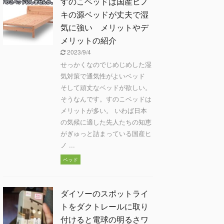
すのこベッドは国産ヒノ
キの源ベッドが丈夫で湿
気に強い メリットやデ
メリットの紹介
2023/9/4
せっかくなのでじめじめした湿
気対策で通気性がよいベッド
そして頑丈なベッドが欲しい。
そうなんです。すのこベッドは
メリットが多い。 いわば日本
の気候に適した先人たちの知恵
がぎゅっと詰まっている国産ヒ
ノ ...
ベッド
ダイソーのスポットライ
トをダクトレールに取り
付けると電球の明るさワ