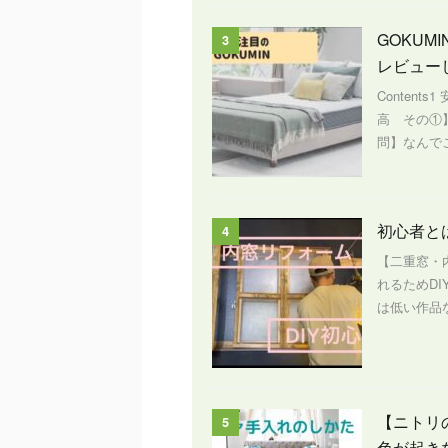
GOKU
3
レビュー
Content
高 その①
問】なんでこ
初心者と
4
【二重窓・
れるためD
は低い作品な
【ニトリ
5
色が起き