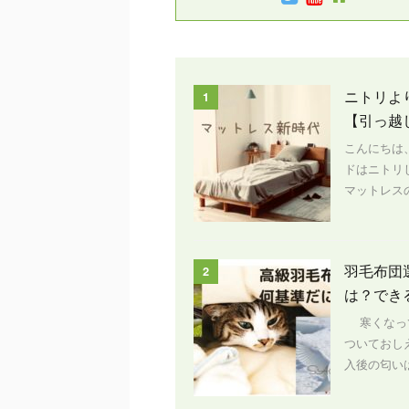
ニトリよ
1
【引っ越
こんにちは
ドはニトリ
マットレスの
羽毛布団
2
は？でき
寒くなって
ついておし
入後の匂いは