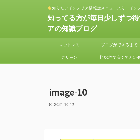
知りたいインテリア情報はメニューより イン
知ってる方が毎日少しずつ得
アの知識ブログ
マットレス
ブログができるまで
グリーン
【100均で安くてカン
ン】 セリアとダイソー
素材でアイアンハンギン
image-10
プランターを作り方
2021-10-12