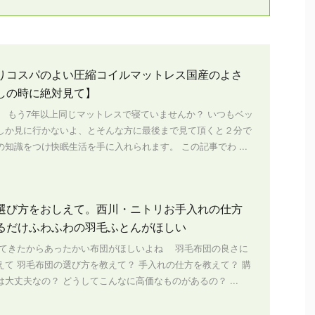
りコスパのよい圧縮コイルマットレス国産のよさ
しの時に絶対見て】
、 もう7年以上同じマットレスで寝ていませんか？ いつもベッ
しか見に行かないよ、とそんな方に最後まで見て頂くと２分で
知識をつけ快眠生活を手に入れられます。 この記事でわ ...
選び方をおしえて。西川・ニトリお手入れの仕方
るだけふわふわの羽毛ふとんがほしい
きたからあったかい布団がほしいよね 羽毛布団の良さに
えて 羽毛布団の選び方を教えて？ 手入れの仕方を教えて？ 購
大丈夫なの？ どうしてこんなに高価なものがあるの？ ...