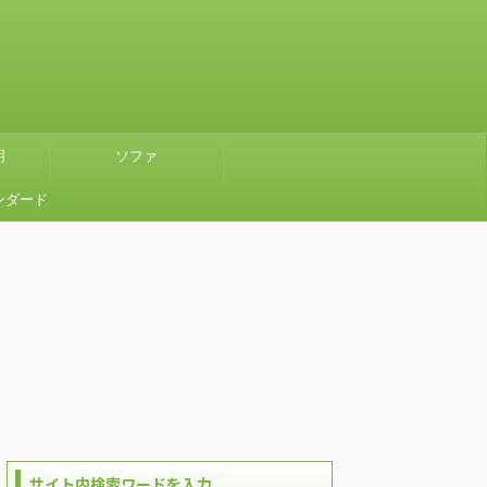
明
ソファ
ンダード
』グリー
使ってみ
サイト内検索ワードを入力