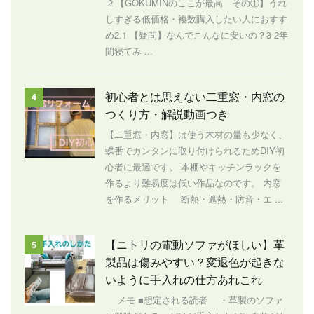
2 【GOKUMINのここが最高 その①】うれ
しすぎる低価格・複数購入したい人におすす
め2.1 【疑問】なんでこんなに安いの？3 2年
間寝てみ ...
初心者とは思えない二重窓・内窓の
4
つくり方・解説動画つき
【二重窓・内窓】は使う木材の量も少なく、
蝶番でカンタンに取り付けられるためDIY初
心者に最適です。 本棚やキッチンラックを
作るより難易度は低い作品なのです。 内窓
を作るメリット 断熱・遮熱・防音・エ ...
【ニトリの電動ソファがほしい】革
5
製品は傷みやすい？変退色が起きな
いように手入れの仕方あれこれ
メモ ■想定される読者 ・革製のソファ