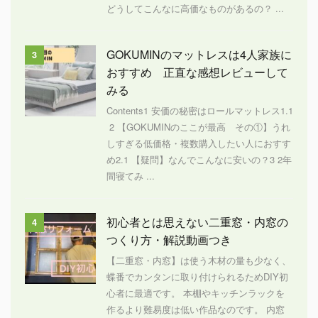
どうしてこんなに高価なものがあるの？ ...
GOKUMINのマットレスは4人家族に
3
おすすめ 正直な感想レビューして
みる
Contents1 安価の秘密はロールマットレス1.1
2 【GOKUMINのここが最高 その①】うれ
しすぎる低価格・複数購入したい人におすす
め2.1 【疑問】なんでこんなに安いの？3 2年
間寝てみ ...
初心者とは思えない二重窓・内窓の
4
つくり方・解説動画つき
【二重窓・内窓】は使う木材の量も少なく、
蝶番でカンタンに取り付けられるためDIY初
心者に最適です。 本棚やキッチンラックを
作るより難易度は低い作品なのです。 内窓