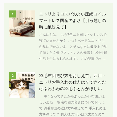
ニトリよりコスパのよい圧縮コイル
1
マットレス国産のよさ【引っ越しの
時に絶対見て】
こんにちは、 もう7年以上同じマットレスで
寝ていませんか？ いつもベッドはニトリし
か見に行かないよ、とそんな方に最後まで見
て頂くと２分でマットレスの知識をつけ快眠
生活を手に入れられます。 この記事でわ ...
羽毛布団選び方をおしえて。西川・
2
ニトリお手入れの仕方は？できるだ
けふわふわの羽毛ふとんがほしい
寒くなってきたからあったかい布団がほ
しいよね 羽毛布団の良さについておしえ
て 羽毛布団の選び方を教えて？ 手入れの仕
方を教えて？ 購入後の匂いは大丈夫なの？