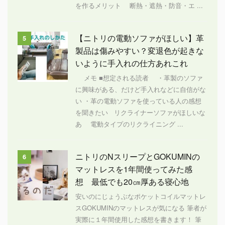
を作るメリット 断熱・遮熱・防音・エ ...
【ニトリの電動ソファがほしい】革
5
製品は傷みやすい？変退色が起きな
いように手入れの仕方あれこれ
メモ ■想定される読者 ・革製のソファ
に興味がある、だけど手入れなどに自信がな
い ・革の電動ソファを使っている人の感想
を聞きたい リクライナーソファがほしいな
あ 電動タイプのリクライニング ...
ニトリのNスリープとGOKUMINの
6
マットレスを1年間使ってみた感
想 最低でも20㎝厚ある寝心地
安いのにじょうぶなポケットコイルマットレ
スGOKUMINのマットレスが気になる 筆者が
実際に１年間使用した感想を書きます！ 筆