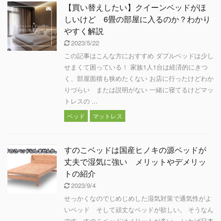
【買い替えしたい】クイーンベッドがほ
しいけど 6畳の部屋に入るのか？わかり
やすく解説
2023/5/22
この記事はこんな方におすすめ ダブルベッドは少し
せまくて困っている！ 家族1人1台は経済的にきつ
く、部屋面積も狭めたくない お店に行ったけどわか
りづらい または説明がない 一緒に寝てるけどマッ
トレスの ...
ベッド
マットレス
すのこベッドは国産ヒノキの源ベッドが
丈夫で湿気に強い メリットやデメリッ
トの紹介
2023/9/4
せっかくなのでじめじめした湿気対策で通気性がよ
いベッド そして頑丈なベッドが欲しい。 そうなん
です。すのこベッドはメリットが多い。 いわば日本