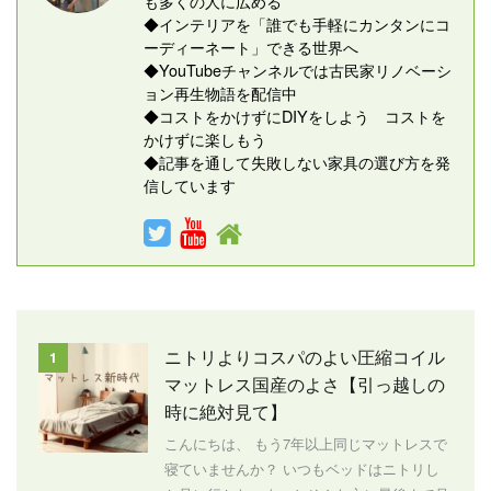
も多くの人に広める
◆インテリアを「誰でも手軽にカンタンにコ
ーディーネート」できる世界へ
◆YouTubeチャンネルでは古民家リノベーシ
ョン再生物語を配信中
◆コストをかけずにDIYをしよう コストを
かけずに楽しもう
◆記事を通して失敗しない家具の選び方を発
信しています
ニトリよりコスパのよい圧縮コイル
1
マットレス国産のよさ【引っ越しの
時に絶対見て】
こんにちは、 もう7年以上同じマットレスで
寝ていませんか？ いつもベッドはニトリし