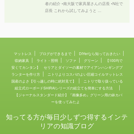
者の紹介 •南大阪で家具屋さんの店長 •N社で
店長 これから試してみようと ...
マットレス
ブログができるまで
DIYerなら知っておきたい
収納家具
ライト・照明
ソファ
グリーン
【100均で
安くてカンタン】 セリアとダイソーの素材でアイアンハンギングプ
ランターを作り方
ニトリよりコスパのよい圧縮コイルマットレス
国産のよさ【引っ越しの時に絶対見て】
ニトリで取り扱っている
組立式ローボードSHIRAIシリーズの組立てを簡単にする方法
【ジャーナルスタンダード紹介】『画像多め』グリーン用の鉢カバ
ーを使ってみたよ
知ってる方が毎日少しずつ得するインテ
リアの知識ブログ