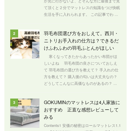
か見に行かないよ、とそんな方に最後まで見
て頂くと２分でマットレスの知識をつけ快眠
生活を手に入れられます。 この記事でわ ...
羽毛布団選び方をおしえて。西川・
2
ニトリお手入れの仕方は？できるだ
けふわふわの羽毛ふとんがほしい
寒くなってきたからあったかい布団がほ
しいよね 羽毛布団の良さについておしえ
て 羽毛布団の選び方を教えて？ 手入れの仕
方を教えて？ 購入後の匂いは大丈夫なの？
どうしてこんなに高価なものがあるの？ ...
GOKUMINのマットレスは4人家族に
3
おすすめ 正直な感想レビューして
みる
Contents1 安価の秘密はロールマットレス1.1